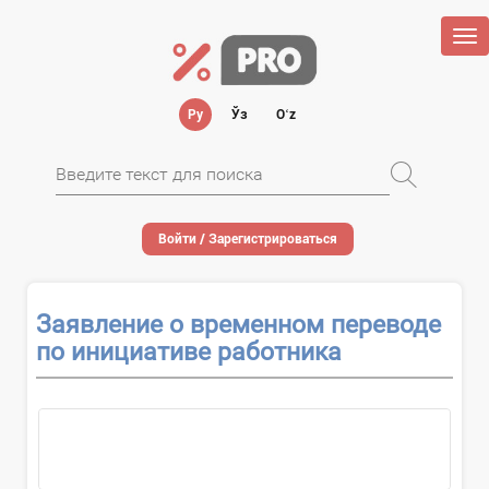
Tog
nav
Ру
Ўз
Oʻz
Войти / Зарегистрироваться
Заявление о временном переводе
по инициативе работника
О применении...