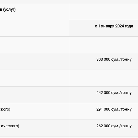
 (услуг)
с 1 января
2024 года
303 000 сум./тонну
242 000 сум./тонну
кого)
291 000 сум./тонну
тического)
262 000 сум./тонну