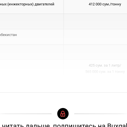
ных (инжекторных) двигателей
412 000 сум./тонну
збекистан
425 сум. за 1 литр/
565 000 сум. за 1 тонну
читать дальше, подпишитесь на Buxgal