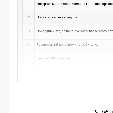
моторное масло для дизельных или карбюратор
2
Полиэтиленовые гранулы
3
Природный газ, за исключением ввезенного в У
4
Реализуемый конечному потребителю:
бензин АИ-80 и выше
Чтобы 