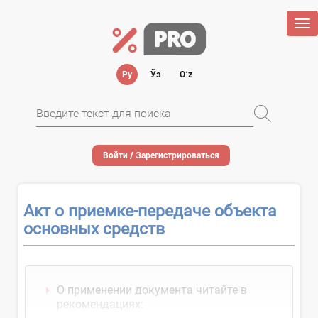
Tog
nav
Ру
Ўз
Oʻz
Войти / Зарегистрироваться
Акт о приемке-передаче объекта
основных средств
О применении документа читайте в
рекомендациях: