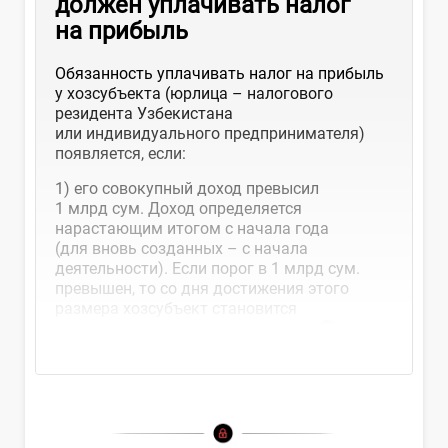
должен уплачивать налог
на прибыль
Обязанность уплачивать налог на прибыль
у хозсубъекта (юрлица – налогового
резидента Узбекистана
или индивидуального предпринимателя)
появляется, если:
1) его совокупный доход превысил
1 млрд сум. Доход определяется
нарастающим итогом с начала года
(для вновь созданных – с начала
деятельности). Если порог в 1 млрд сум.
превышен, то со дня достижения этого
размера хозсубъект становится
плательщиком налога на прибыль