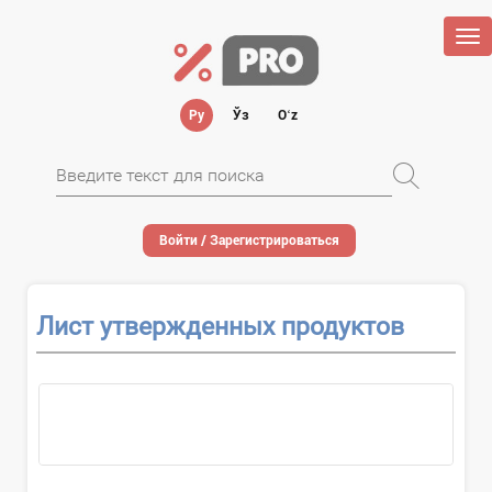
Tog
nav
Ру
Ўз
Oʻz
Войти / Зарегистрироваться
Лист утвержденных продуктов
О применении...