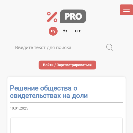
Tog
nav
Ру
Ўз
Oʻz
Войти / Зарегистрироваться
Решение общества о
свидетельствах на доли
10.01.2025
О применении...