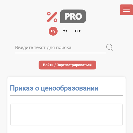
Tog
nav
Ру
Ўз
Oʻz
Войти / Зарегистрироваться
Приказ о ценообразовании
О...