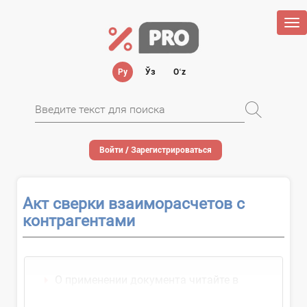
Tog
nav
Ру
Ўз
Oʻz
Войти / Зарегистрироваться
Акт сверки взаиморасчетов с
контрагентами
О применении документа читайте в
рекомендациях: