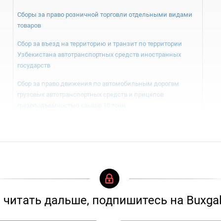
Сборы за право розничной торговли отдельными видами
товаров
Сбор за въезд на территорию и транзит по территории
Узбекистана автотранспортных средств иностранных
государств
Сбор за право движения по автомобильным дорогам
грузовых автотранспортных средств и прицепов
грузоподъемностью свыше 10 тонн
читать дальше, подпишитесь на Buxgal