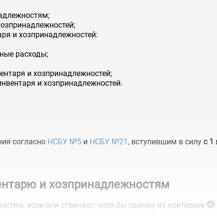
надлежностям;
хозпринадлежностей;
аря и хозпринадлежностей:
ные расходы;
вентаря и хозпринадлежностей;
инвентаря и хозпринадлежностей.
ния согласно
НСБУ №5
и
НСБУ №21
, вступившим в силу
с 1
вентарю и хозпринадлежностям
остям, если они отвечают хотя бы одному из критериев
: