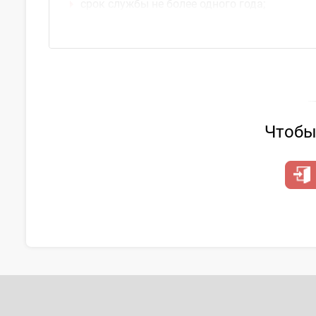
срок службы не более одного года;
стоимость до 50
БРВ
...
Чтобы 