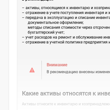
– активы, относящиеся к инвентарю и хозпри
– отражение в учете поступления инвентаря и 
– передача в эксплуатацию и списание инвент
документальное оформление;
методы списания стоимости через отсрочен
бухгалтерский учет;
– учет расходов на ремонт и обслуживание ин
– отражение в учетной политике предприятия 
Внимание
В рекомендацию внесены измене
Какие активы относятся к ин
Активы отнесите к инвентарю и хозпринадлежн