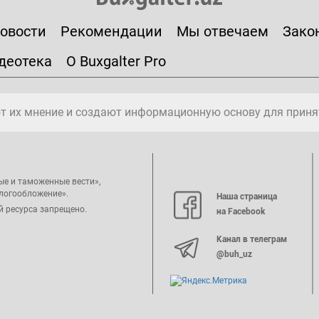
овости
Рекомендации
Мы отвечаем
Зако
деотека
О Buxgalter Pro
т их мнение и создают информационную основу для приня
ые и таможенные вести»,
алогообложение».
Наша страница
й ресурса запрещено.
на Facebook
Канал в телеграм
@buh_uz