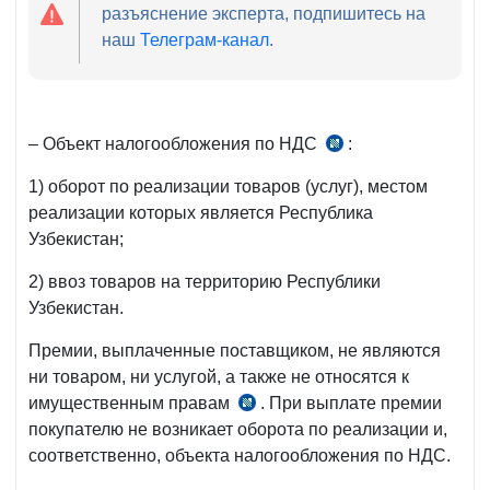
разъяснение эксперта, подпишитесь на
наш
Телеграм-канал
.
– Объект налогообложения по НДС
:
ч.
1
1) оборот по реализации товаров (услуг), местом
ст.
реализации которых является Республика
238
Узбекистан;
НК
2) ввоз товаров на территорию Республики
Узбекистан.
Премии, выплаченные поставщиком, не являются
ни товаром, ни услугой, а также не относятся к
имущественным правам
. При выплате премии
ст.
покупателю не возникает оборота по реализации и,
45
соответственно, объекта налогообложения по НДС.
НК