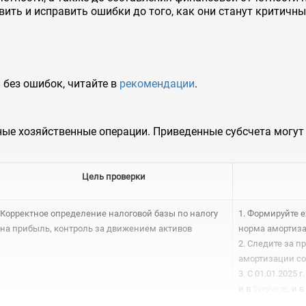
вить и исправить ошибки до того, как они станут критич
 без ошибок, читайте в
рекомендации
.
ные хозяйственные операции. Приведенные субсчета могут
Цель проверки
Корректное определение налоговой базы по налогу
1. Формируйте 
на прибыль, контроль за движением активов
норма амортиза
2. Следите за 
амортизации со
3. С 01.01.2025
и в
бухучете
, и в