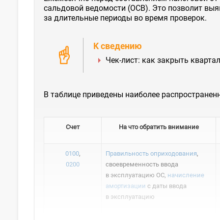
сальдовой ведомости (ОСВ). Это позволит выя
за длительные периоды во время проверок.
К сведению
Чек-лист: как закрыть квартал
В таблице приведены наиболее распространен
Счет
На что обратить внимание
0100
,
Правильность оприходования
,
0200
своевременность ввода
в эксплуатацию ОС,
начисление
амортизации
с даты ввода
в эксплуатацию