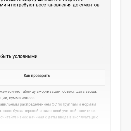
ными и потребуют восстановления документов
 быть условными.
Как проверить
ежемесячно таблицу амортизации: объект, дата ввода,
ции, сумма износа.
правильным распределением ОС по группам и нормам
гласно бухгалтерской и налоговой учетной политике.
 г. считайте износ начиная с даты ввода в эксплуатацию