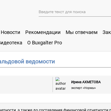
Новости
Рекомендации
Мы отвечаем
Зак
Видеотека
О Buxgalter Pro
альдовой ведомости
Ирина АХМЕТОВА
эксперт «Нормы»
етности, а также до составления финансовой отчетности п