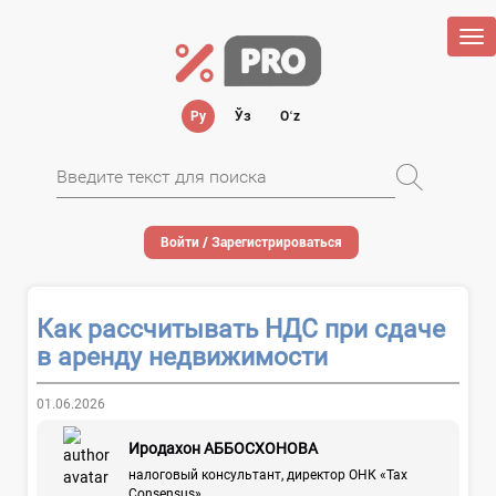
Tog
nav
Ру
Ўз
Oʻz
Войти / Зарегистрироваться
Как рассчитывать НДС при сдаче
в аренду недвижимости
01.06.2026
Иродахон АББОСХОНОВА
налоговый консультант, директор ОНК «Tax
Consensus»