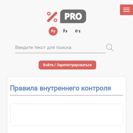
Tog
nav
Ру
Ўз
Oʻz
Войти / Зарегистрироваться
Правила внутреннего контроля
О применении...