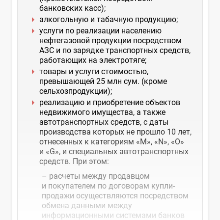
банковских касс);
алкогольную и табачную продукцию;
услуги по реализации населению
нефтегазовой продукции посредством
АЗС и по зарядке транспортных средств,
работающих на электротяге;
товары и услуги стоимостью,
превышающей 25 млн сум. (кроме
сельхозпродукции);
реализацию и приобретение объектов
недвижимого имущества, а также
автотранспортных средств, с даты
производства которых не прошло 10 лет,
отнесенных к категориям «M», «N», «O»
и «G», и специальных автотранспортных
средств. При этом:
– расчеты между продавцом
и покупателем по договорам купли-
продажи осуществляются посредством
обмена данными между
информационными системами банков