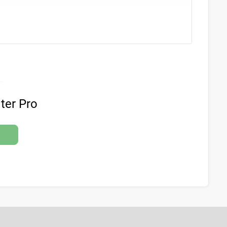
0
БРВ
)
ter Pro