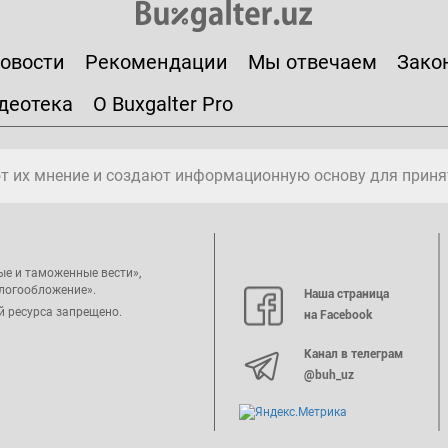
овости
Рекомендации
Мы отвечаем
Зако
деотека
О Buxgalter Pro
т их мнение и создают информационную основу для приня
ые и таможенные вести»,
алогообложение».
Наша страница
й ресурса запрещено.
на Facebook
Канал в телеграм
@buh_uz