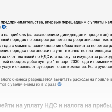
м предпринимательства, впервые перешедшим с уплаты нал
я
:
а на прибыль (за исключением дивидендов и процентов) в 
Данный порядок не распространяется на реорганизованных
о года с момента возникновения обязательства по регист
ение порядка постановки на учет в качестве плательщик
в за счет платежей по НДС или налогу на имущество расход
нный порядок действует до 1 января 2030 года и применим
е услуги оказывает аутсорсинговая компания. Если руково
 малого бизнеса разрешается вычитать расходы на привле
тов с увеличением их в 2 раза
.
рейти на уплату НДС и налога на прибы