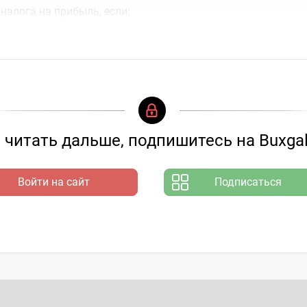
налога на прибыль, если:
й доход превысил 1 млрд сум. (с 1 июня 2026 года – 12 00
читать дальше, подпишитесь на Buxgal
Войти на сайт
Подписаться