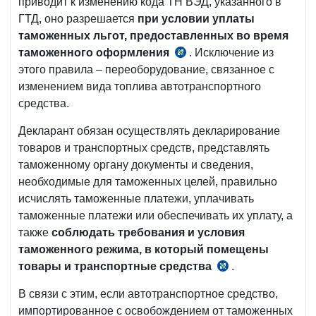
приводит к изменению кода ТН ВЭД, указанного в
ГТД, оно разрешается
при условии уплаты
таможенных льгот, предоставленных во время
таможенного оформления
. Исключение из
п.
этого правила – переоборудование, связанное с
57-
изменением вида топлива автотранспортного
1
средства.
Положения,
рег.
Декларант обязан осуществлять декларирование
МЮ
товаров и транспортных средств, представлять
№2156
таможенному органу документы и сведения,
от
необходимые для таможенных целей, правильно
19.11.2010
исчислять таможенные платежи, уплачивать
г.
таможенные платежи или обеспечивать их уплату, а
также
соблюдать требования и условия
таможенного режима, в который помещены
товары и транспортные средства
.
ст.
276
В связи с этим, если автотранспортное средство,
ТамК
импортированное с освобождением от таможенных