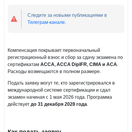
ПКМ
15.09.2025
№210
г.
Следите за новыми публикациями в
от
Телеграм-канале
.
28.04.2026
г.
Компенсация покрывает первоначальный
регистрационный взнос и сбор за сдачу экзамена по
сертификатам
ACCA, ACCA DipIFR, CIMA и ACA
.
Расходы возмещаются в полном размере.
Подать заявку могут те, кто зарегистрировался в
международной системе сертификации и сдал
экзамен начиная с 1 мая 2026 года. Программа
действует
до 31 декабря 2028 года
.
Как подать заявку