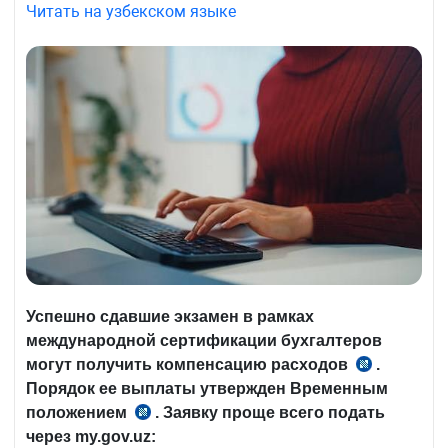
Читать на узбекском языке
Успешно сдавшие экзамен в рамках
международной сертификации бухгалтеров
могут получить компенсацию расходов
.
п.
Порядок ее выплаты утвержден Временным
5
положением
. Заявку проще всего подать
прил.
№ПП-282
через my.gov.uz:
к
от