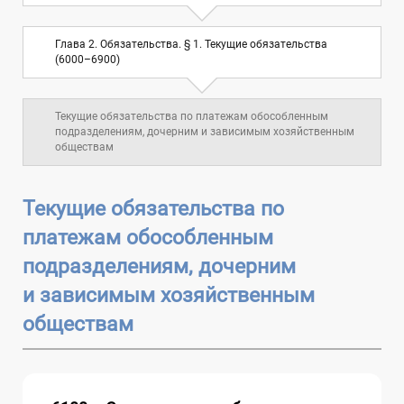
Глава 2. Обязательства. § 2.
Глава 2. Обязательства. § 1. Текущие обязательства
Долгосрочные обязательства (7000–
6
(6000–6900)
7900)
Текущие обязательства по платежам обособленным
Глава 3. Собственный капитал (8000–
7
подразделениям, дочерним и зависимым хозяйственным
8900)
обществам
Глава 4. Доходы и расходы (9000–9900)
10
Текущие обязательства по
платежам обособленным
Глава 5. Забалансовые счета
подразделениям, дочерним
и зависимым хозяйственным
обществам