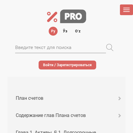
Tog
nav
Ру
Ўз
Oʻz
Войти / Зарегистрироваться
План счетов
Содержание глав Плана счетов
Глава 1. Активы. § 1. Долгосрочные