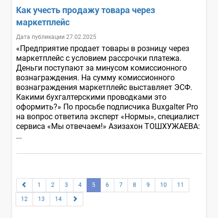
Как учесть продажу товара через
маркетплейс
Дата публикации 27.02.2025
«Предприятие продает товары в розницу через
маркетплейс с условием рассрочки платежа.
Деньги поступают за минусом комиссионного
вознаграждения. На сумму комиссионного
вознаграждения маркетплейс выставляет ЭСФ.
Какими бухгалтерскими проводками это
оформить?» По просьбе подписчика Buxgalter Pro
на вопрос ответила эксперт «Нормы», специалист
сервиса «Мы отвечаем!» Азизахон ТОШХУЖАЕВА:
...
1
2
3
4
5
6
7
8
9
10
11
12
13
14