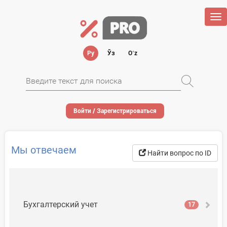
Tog
nav
Ру
Ўз
Oʻz
Войти / Зарегистрироваться
Мы отвечаем
Найти вопрос по ID
Бухгалтерский учет
17