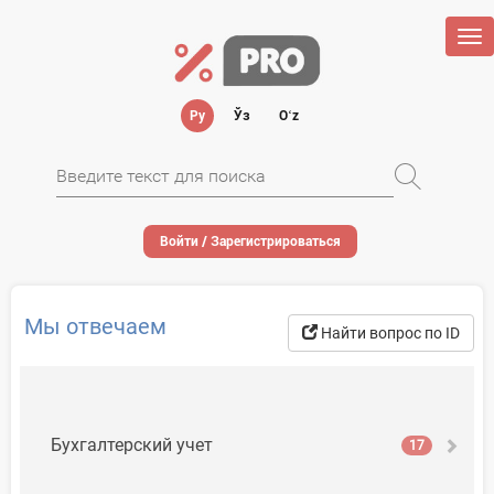
Tog
nav
Ру
Ўз
Oʻz
Войти / Зарегистрироваться
Мы отвечаем
Найти вопрос по ID
Бухгалтерский учет
17