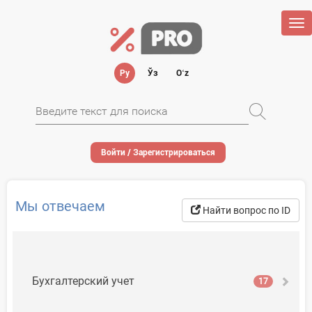
Tog
nav
Ру
Ўз
Oʻz
Войти / Зарегистрироваться
Мы отвечаем
Найти вопрос по ID
Бухгалтерский учет
17