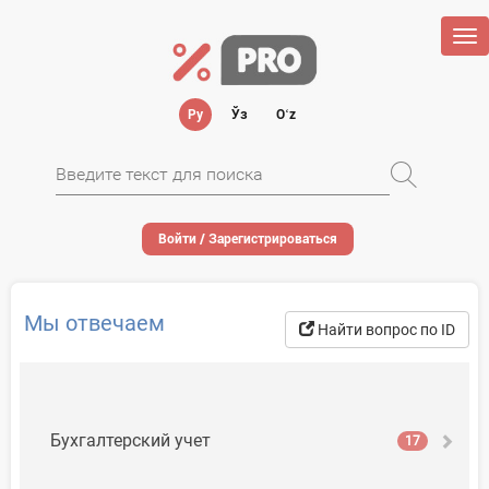
Tog
nav
Ру
Ўз
Oʻz
Войти / Зарегистрироваться
Мы отвечаем
Найти вопрос по ID
Бухгалтерский учет
17