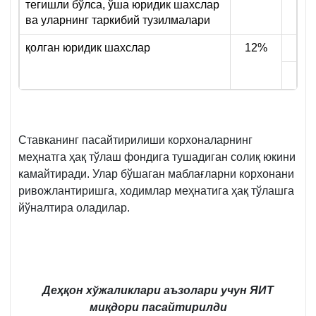
тегишли бўлса, ўша юридик шахслар
ва уларнинг таркибий тузилмалари
қолган юридик шахслар
12%
Ставканинг пасайтирилиши корхоналарнинг
меҳнатга ҳақ тўлаш фондига тушадиган солиқ юкини
камайтиради. Улар бўшаган маблағларни корхонани
ривожлантиришга, ходимлар меҳнатига ҳақ тўлашга
йўналтира оладилар.
Деҳқон хўжаликлари аъзолари учун ЯИТ
миқдори пасайтирилди