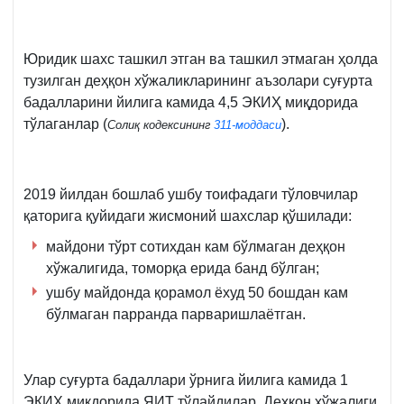
Юридик шахс ташкил этган ва ташкил этмаган ҳолда
тузилган деҳқон хўжаликларининг аъзолари суғурта
бадалларини йилига камида 4,5 ЭКИҲ миқдорида
тўлаганлар (
).
Солиқ кодексининг
311-моддаси
2019 йилдан бошлаб ушбу тоифадаги тўловчилар
қаторига қуйидаги жисмоний шахслар қўшилади:
майдони тўрт сотихдан кам бўлмаган деҳқон
хўжалигида, томорқа ерида банд бўлган;
ушбу майдонда қорамол ёхуд 50 бошдан кам
бўлмаган парранда парваришлаётган.
Улар суғурта бадаллари ўрнига йилига камида 1
ЭКИҲ миқдорида ЯИТ тўлайдилар. Деҳқон хўжалиги