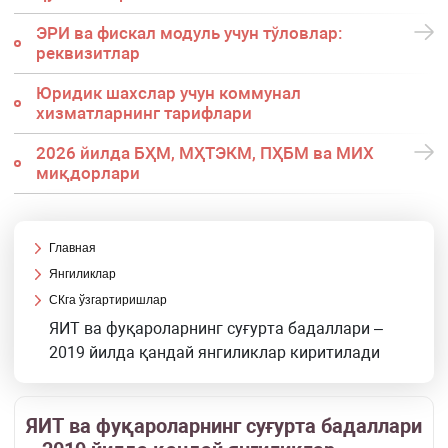
ЭРИ ва фискал модуль учун тўловлар:
реквизитлар
Юридик шахслар учун коммунал
хизматларнинг тарифлари
2026 йилда БҲМ, МҲТЭКМ, ПҲБМ ва МИХ
миқдорлари
Главная
Янгиликлар
СКга ўзгартиришлар
ЯИТ ва фуқароларнинг суғурта бадаллари –
2019 йилда қандай янгиликлар киритилади
ЯИТ ва фуқароларнинг суғурта бадаллари