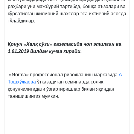
раҳбари уни мажбурий тартибда, бошқа аъзолари ва
кўрсатилган жисмоний шахслар эса ихтиёрий асосда
тўлайдилар.
Қонун «Халқ сўзи» газетасида чоп этилган ва
1.01.2019 йилдан кучга киради.
«Norma» профессионал ривожланиш марказида
А.
Тошхўжаева
ўтказадиган семинарда солиқ
қонунчилигидаги ўзгартиришлар билан яқиндан
танишишингиз мумкин.