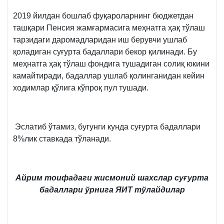
2019 йилдан бошлаб фуқароларнинг бюджетдан
ташқари Пенсия жамғармасига меҳнатга ҳақ тўлаш
тарзидаги даромадларидан иш берувчи ушлаб
қоладиган суғурта бадаллари бекор қилинади. Бу
меҳнатга ҳақ тўлаш фондига тушадиган солиқ юкини
камайтиради, бадаллар ушлаб қолинганидан кейин
ходимлар қўлига кўпроқ пул тушади.
Эслатиб ўтамиз, бугунги кунда суғурта бадаллари
8%лик ставкада тўланади.
Айрим тоифадаги жисмоний шахслар суғурта
бадаллари ўрнига ЯИТ тўлайдилар