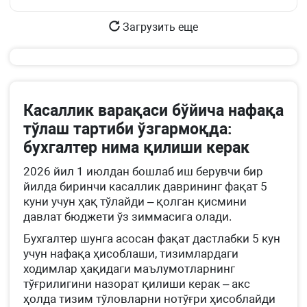
Загрузить еще
Касаллик варақаси бўйича нафақа
тўлаш тартиби ўзгармоқда:
бухгалтер нима қилиши керак
2026 йил 1 июлдан бошлаб иш берувчи бир
йилда биринчи касаллик даврининг фақат 5
куни учун ҳақ тўлайди – қолган қисмини
давлат бюджети ўз зиммасига олади.
Бухгалтер шунга асосан фақат дастлабки 5 кун
учун нафақа ҳисоблаши, тизимлардаги
ходимлар ҳақидаги маълумотларнинг
тўғрилигини назорат қилиши керак – акс
ҳолда тизим тўловларни нотўғри ҳисоблайди