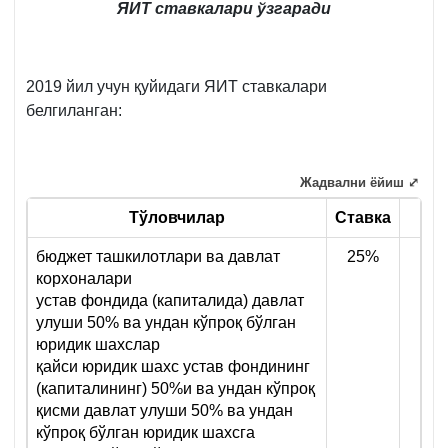
ЯИТ ставкалари ўзгаради
2019 йил учун қуйидаги ЯИТ ставкалари
белгиланган:
Жадвални ёйиш ⤢
Тўловчилар
Ставка
бюджет ташкилотлари ва давлат
25%
корхоналари
устав фондида (капиталида) давлат
улуши 50% ва ундан кўпроқ бўлган
юридик шахслар
қайси юридик шахс устав фондининг
(капиталининг) 50%и ва ундан кўпроқ
қисми давлат улуши 50% ва ундан
кўпроқ бўлган юридик шахсга