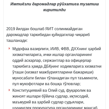
Имтиёзли даромадлар рўйхатига тузатиш
киритилди
2019 йилдан бошлаб ЯИТ солинмайдиган
даромадлар таркибидан қуйидагилар чиқариб
ташланади:
Мудофаа вазирлиги, ИИВ, ФВВ, ДХХнинг ҳарбий
хизматчиларига, ички ишлар органларининг
оддий аскарлар, сержантлар ва офицерлар
таркибига ҳамда ДБҚнинг ходимларига хизматни
ўташи (хизмат мажбуриятларини бажариши)
муносабати билан тўланадиган пул таъминоти,
пул мукофотлари ва бошқа тўловлар;
Конституциявий ва Олий суд, фуқаролик ва
жиноят ишлари бўйича судлар, иқтисодий,
маъмурий ва ҳарбий судлар судьялари,
шунингдек прокуратура органларининг мансаб