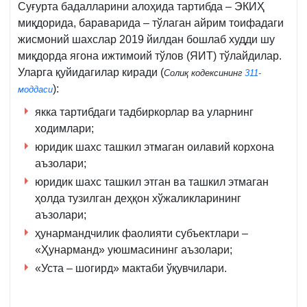
Суғурта бадалларини алоҳида тартибда – ЭКИҲ
миқдорида, бараварида – тўлаган айрим тоифадаги
жисмоний шахслар 2019 йилдан бошлаб худди шу
миқдорда ягона ижтимоий тўлов (ЯИТ) тўлайдилар.
Уларга қуйидагилар киради (
Солиқ кодексининг
311-
):
моддаси
якка тартибдаги тадбиркорлар ва уларнинг
ходимлари;
юридик шахс ташкил этмаган оилавий корхона
аъзолари;
юридик шахс ташкил этган ва ташкил этмаган
ҳолда тузилган деҳқон хўжаликларининг
аъзолари;
ҳунармандчилик фаолияти субъектлари –
«Ҳунарманд» уюшмасининг аъзолари;
«Уста – шогирд» мактаби ўқувчилари.