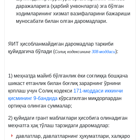
даражаларига (ҳарбий унвонларга) эга бўлган
ходимларининг хизмат вазифаларини бажариши
муносабати билан олган даромадлари.
ЯИТ ҳисобланмайдиган даромадлар таркиби
қуйидагича бўлади (
):
Солиқ кодексининг
308-моддаси
1) меҳнатда майиб бўлганлик ёки соғлиққа бошқача
шикаст етганлик билан боғлиқ зарарнинг ўрнини
қоплаш учун Солиқ кодекси
171-моддаси иккинчи
қисмининг 9-бандида
кўрсатилган миқдорлардан
ортиқча олинган суммалар;
2) қуйидаги грант маблағлари ҳисобига олинадиган
меҳнатга ҳақ тўлаш тарзидаги даромадлар:
давлатлар, давлатларнинг ҳукуматлари, халқаро