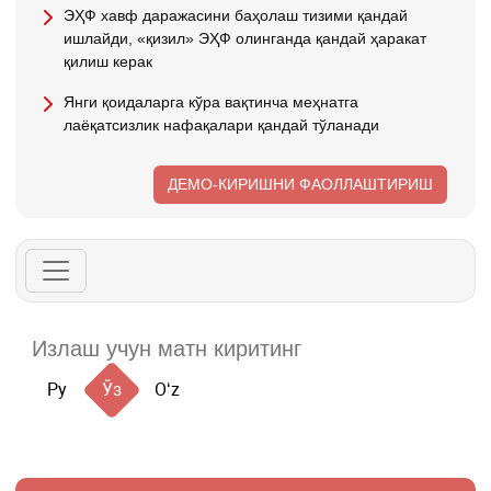
ЭҲФ хавф даражасини баҳолаш тизими қандай
ишлайди, «қизил» ЭҲФ олинганда қандай ҳаракат
қилиш керак
Янги қоидаларга кўра вақтинча меҳнатга
лаёқатсизлик нафақалари қандай тўланади
ДЕМО-КИРИШНИ ФАОЛЛАШТИРИШ
Ру
Ўз
Oʻz