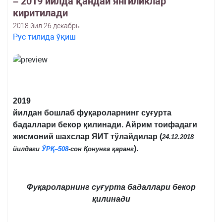
– 2019 йилда қандай янгиликлар
киритилади
2018 йил 26 декабрь
Рус тилида ўқиш
2019
йилдан бошлаб фуқароларнинг суғурта
бадаллари бекор қилинади. Айрим тоифадаги
жисмоний шахслар ЯИТ тўлайдилар (
24.12.2018
).
йилдаги
ЎРҚ–508
-сон Қонунга қаранг
Фуқароларнинг суғурта бадаллари бекор
қилинади