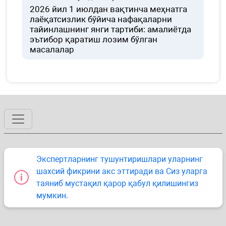
2026 йил 1 июлдан вақтинча меҳнатга
лаёқатсизлик бўйича нафақаларни
тайинлашнинг янги тартиби: амалиётда
эътибор қаратиш лозим бўлган
масалалар
Экспертларнинг тушунтиришлари уларнинг
шахсий фикрини акс эттиради ва Сиз уларга
таяниб мустақил қарор қабул қилишингиз
мумкин.