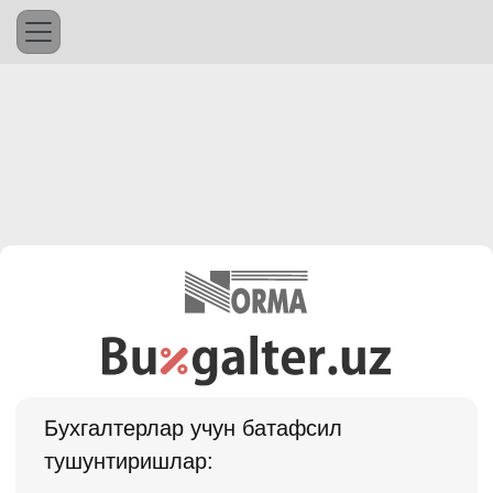
Бухгалтерлар учун батафсил
тушунтиришлар: