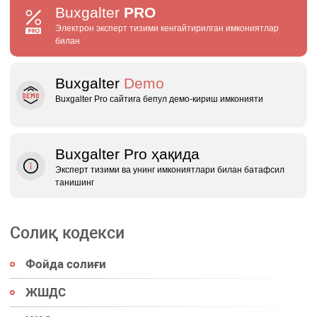
Buxgalter
PRO
Электрон эксперт тизими кенгайтирилган имкониятлар
билан
Buxgalter
Demo
Buxgalter Pro сайтига бепул демо‑кириш имконияти
Buxgalter Pro ҳақида
Эксперт тизими ва унинг имкониятлари билан батафсил
танишинг
Солиқ кодекси
Фойда солиғи
ЖШДС