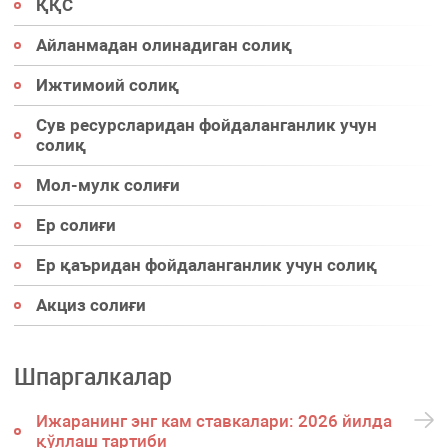
ҚҚС
Айланмадан олинадиган солиқ
Ижтимоий солиқ
Сув ресурсларидан фойдаланганлик учун
солиқ
Мол-мулк солиғи
Ер солиғи
Ер қаъридан фойдаланганлик учун солиқ
Акциз солиғи
Шпаргалкалар
Ижаранинг энг кам ставкалари: 2026 йилда
қўллаш тартиби