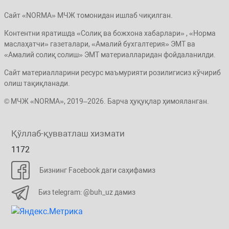
Сайт «NORMA» МЧЖ томонидан ишлаб чиқилган.
Контентни яратишда «Солиқ ва божхона хабарлари» , «Норма
маслаҳатчи» газеталари, «Амалий бухгалтерия» ЭМТ ва
«Амалий солиқ солиш» ЭМТ материалларидан фойдаланилди.
Сайт материалларини ресурс маъмурияти розилигисиз кўчириб
олиш тақиқланади.
© МЧЖ «NORMA», 2019–2026. Барча ҳуқуқлар ҳимояланган.
Қўллаб-қувватлаш хизмати
1172
Бизнинг Facebook даги саҳифамиз
Биз telegram: @buh_uz дамиз