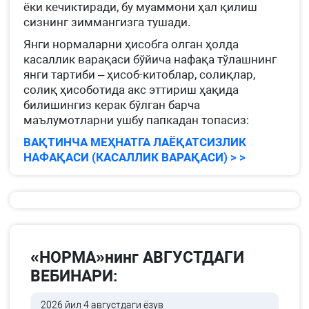
ёки кечиктиради, бу муаммони ҳал қилиш
сизнинг зиммангизга тушади.
Янги нормаларни ҳисобга олган ҳолда
касаллик варақаси бўйича нафақа тўлашнинг
янги тартиби – ҳисоб-китоблар, солиқлар,
солиқ ҳисоботида акс эттириш ҳақида
билишингиз керак бўлган барча
маълумотларни ушбу папкадан топасиз:
ВАҚТИНЧА МЕҲНАТГА ЛАЁҚАТСИЗЛИК
НАФАҚАСИ (КАСАЛЛИК ВАРАҚАСИ) > >
«НОРМА»нинг АВГУСТДАГИ
ВЕБИНАРИ:
2026 йил 4 августдаги ёзув