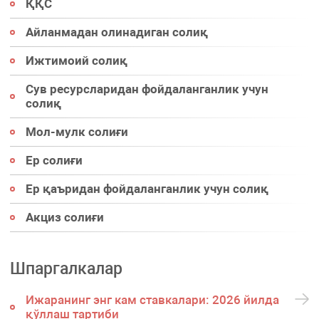
ҚҚС
Айланмадан олинадиган солиқ
Ижтимоий солиқ
Сув ресурсларидан фойдаланганлик учун
солиқ
Мол-мулк солиғи
Ер солиғи
Ер қаъридан фойдаланганлик учун солиқ
Акциз солиғи
Шпаргалкалар
Ижаранинг энг кам ставкалари: 2026 йилда
қўллаш тартиби