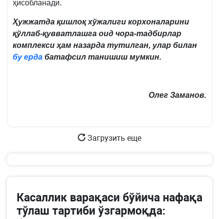
ҳисобланади.
Ҳужжатда қишлоқ хўжалиги корхоналарини
қўллаб-қувватлашга оид чора-тадбирлар
комплекси ҳам назарда тутилган, улар билан
бу ерда
батафсил танишиш мумкин.
Олег Заманов.
Загрузить еще
Касаллик варақаси бўйича нафақа
тўлаш тартиби ўзгармоқда: