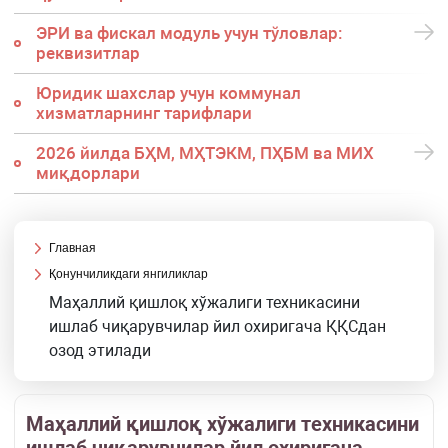
ЭРИ ва фискал модуль учун тўловлар:
реквизитлар
Юридик шахслар учун коммунал
хизматларнинг тарифлари
2026 йилда БҲМ, МҲТЭКМ, ПҲБМ ва МИХ
миқдорлари
Главная
Қонунчиликдаги янгиликлар
Маҳаллий қишлоқ хўжалиги техникасини
ишлаб чиқарувчилар йил охиригача ҚҚСдан
озод этилади
Маҳаллий қишлоқ хўжалиги техникасини