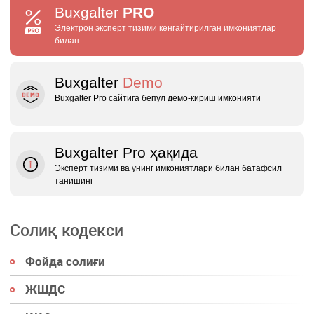
Buxgalter
PRO
Электрон эксперт тизими кенгайтирилган имкониятлар
билан
Buxgalter
Demo
Buxgalter Pro сайтига бепул демо‑кириш имконияти
Buxgalter Pro ҳақида
Эксперт тизими ва унинг имкониятлари билан батафсил
танишинг
Солиқ кодекси
Фойда солиғи
ЖШДС