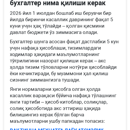
бухгалтер нима қилиши керак
2026 йил 1 июлдан бошлаб иш берувчи бир
йилда биринчи касаллик даврининг фақат 5
куни учун ҳақ тўлайди – қолган қисмини
давлат бюджети ўз зиммасига олади.
Бухгалтер шунга асосан фақат дастлабки 5 кун
учун нафақа ҳисоблаши, тизимлардаги
ходимлар ҳақидаги маълумотларнинг
тўғрилигини назорат қилиши керак – акс
ҳолда тизим тўловларни нотўғри ҳисоблайди
ёки кечиктиради, бу муаммони ҳал қилиш
сизнинг зиммангизга тушади.
Янги нормаларни ҳисобга олган ҳолда
касаллик варақаси бўйича нафақа тўлашнинг
янги тартиби – ҳисоб-китоблар, солиқлар,
солиқ ҳисоботида акс эттириш ҳақида
билишингиз керак бўлган барча
маълумотларни ушбу папкадан топасиз: