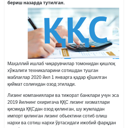
бериш назарда тутилган.
Маҳаллий ишлаб чиқарувчилар томонидан қишлоқ
хўжалиги техникаларини сотишдан тушган
маблағлар 2020 йил 1 январга қадар қўшилган
қиймат солиғидан озод этилади.
Лизинг компаниялари ва тижорат банклари учун эса
2019 йилнинг охиригача ҚҚС лизинг хизматлари
қисмида ҚҚСдан озод қилинган, шу жумладан
импорт қилинган лизинг объектини сотиб олиш
нархи ва сотиш нархи ўртасидаги ижобий фарқдан