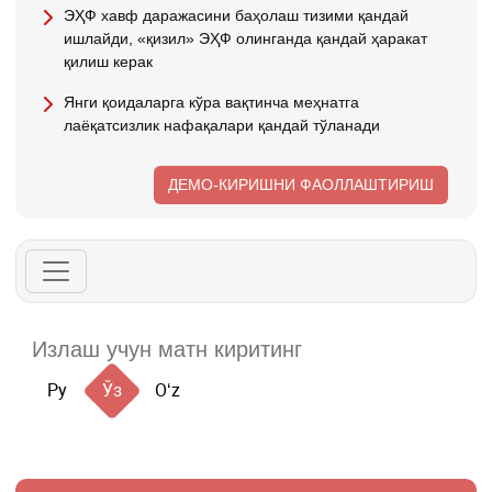
ЭҲФ хавф даражасини баҳолаш тизими қандай
ишлайди, «қизил» ЭҲФ олинганда қандай ҳаракат
қилиш керак
Янги қоидаларга кўра вақтинча меҳнатга
лаёқатсизлик нафақалари қандай тўланади
ДЕМО-КИРИШНИ ФАОЛЛАШТИРИШ
Ру
Ўз
Oʻz