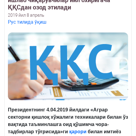
ишлаб чиқарувчилар йил охиригача
ҚҚСдан озод этилади
2019 йил 8 апрель
Рус тилида ўқиш
Президентнинг 4.04.2019 йилдаги «
Аграр
секторни қишлоқ хўжалиги техникалари билан ўз
вақтида таъминлашга оид қўшимча чора-
тадбирлар тўғрисида
»ги
қарори
билан имтиёз