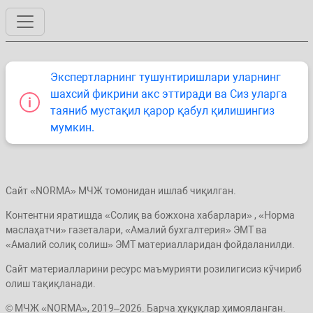
Экспертларнинг тушунтиришлари уларнинг
шахсий фикрини акс эттиради ва Сиз уларга
таяниб мустақил қарор қабул қилишингиз
мумкин.
Сайт «NORMA» МЧЖ томонидан ишлаб чиқилган.
Контентни яратишда «Солиқ ва божхона хабарлари» , «Норма
маслаҳатчи» газеталари, «Амалий бухгалтерия» ЭМТ ва
«Амалий солиқ солиш» ЭМТ материалларидан фойдаланилди.
Сайт материалларини ресурс маъмурияти розилигисиз кўчириб
олиш тақиқланади.
© МЧЖ «NORMA», 2019–2026. Барча ҳуқуқлар ҳимояланган.