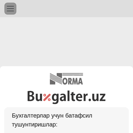
Бухгалтерлар учун батафсил
тушунтиришлар: