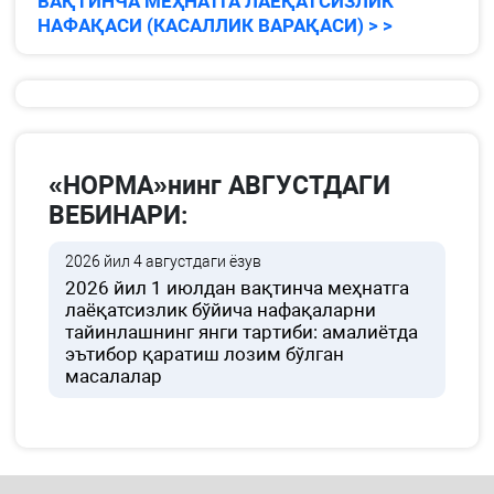
ВАҚТИНЧА МЕҲНАТГА ЛАЁҚАТСИЗЛИК
НАФАҚАСИ (КАСАЛЛИК ВАРАҚАСИ) > >
«НОРМА»нинг АВГУСТДАГИ
ВЕБИНАРИ:
2026 йил 4 августдаги ёзув
2026 йил 1 июлдан вақтинча меҳнатга
лаёқатсизлик бўйича нафақаларни
тайинлашнинг янги тартиби: амалиётда
эътибор қаратиш лозим бўлган
масалалар