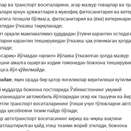
лар ва транспорт воситаларини, агар мазкур товарлар ва т
алари қонун ҳужжатларига мувофиқ фитосанитария ва вет
атига тегишли бўлмаса, фитосанитария ва (ёки) ветеринари
атидан ўтказиш тақиқланади;
ит орқали мамлакатимиз ҳудудидан ўтувчи карантин остидаг
ларни карантин текширувидан ўтказиш ҳақ олинмаган ҳолда
лади;
сариқ» йўлакдан «қизил» йўлакка ўтказилган ҳолда мазкур
ишни амалга оширган ходим томонидан божхона текшируви
ишга йўл қўйилмайди.
идан
, яқин орада бир қатор янгиликлар киритилиши кутилм
й муддатда божхона постларида Ўзбекистоннинг умумий
ланишдаги автомобиль йўлларидан оғир юк ташувчи ва йи
итли транспорт воситаларининг ўтиши учун тўловларни авт
да ҳисобловчи тизим пайдо бўлади;
ир автотранспорт воситасининг кириш ва чиқиш вақтини
атлаштирилган қайд этиш тизими жорий этилади, божхона