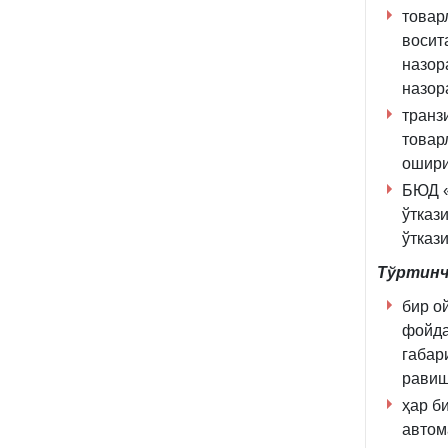
товар
восит
назор
назор
транз
товар
ошири
БЮД «
ўтказ
ўтказ
Тўртинч
бир о
фойда
габар
равиш
ҳар б
автом