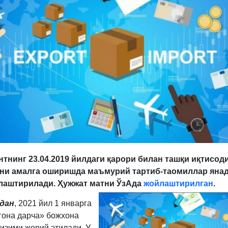
тнинг 23.04.2019 йилдаги қарори билан ташқи иқтисод
ни амалга оширишда маъмурий тартиб-таомиллар яна
лаштирилади. Ҳужжат матни ЎзАда
жойлаштирилган
.
дан
, 2021 йил 1 январга
гона дарча» божхона
тизими жорий этилади. У