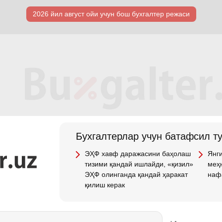
2026 йил август ойи учун бош бухгалтер режаси
Бухгалтерлар учун батафсил т
ЭҲФ хавф даражасини баҳолаш
Янги
тизими қандай ишлайди, «қизил»
меҳн
ЭҲФ олинганда қандай ҳаракат
наф
қилиш керак