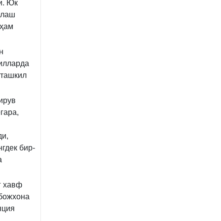
и. Юк
млаш
 ҳам
н
зилларда
 ташкил
ирув
гара,
ди,
гдек бир-
а
г хавф
 божхона
яция