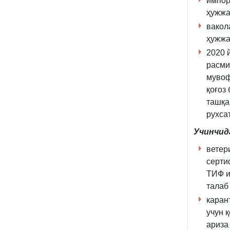
импор
ҳужжа
вакол
ҳужжа
2020 
расми
мувоф
қоғоз
ташқа
рухса
Учинчид
ветер
серти
ТИФ и
талаб
каран
учун 
ариза