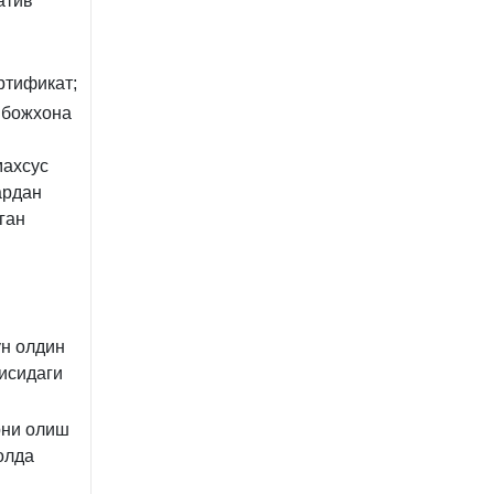
атив
ртификат;
 божхона
махсус
ардан
ган
ун олдин
исидаги
рни олиш
олда