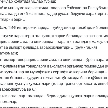
ткичлар ҳолатида ушлаб туриш;
абки маълумотлар асосида товарлар Ўзбекистон Республик
ига амалда етиб келишига қадар рухсат берувчи характерга 
тларни бериш.
дан
, ТИФ иштирокчиларидан қуйидагилар талаб қилиб олин
т этувчи характерга эга ҳужжатларни беришда ва экспорт-и
цияларини амалга оширишда – карантин остидаги маҳсуло
рт ва импорт қилишда зарарсизлантириш (фумигация)
атномаси;
рт-импорт операцияларини амалга оширишда – ўров варағи
т қилинаётган товарларга ваколатли органлар томонидан р
чи ҳужжатлар ва мувофиқлик сертификатларини беришда –
истон божхона ҳудудига келганлик тўғрисида белги қўйилган
ларнинг кузатув ҳужжатлари (товар-транспорт юкхати, инвой
варақ-фактура ва б.);
атли органлар томонидан бериладиган ҳужжатларни олишд
номалар;