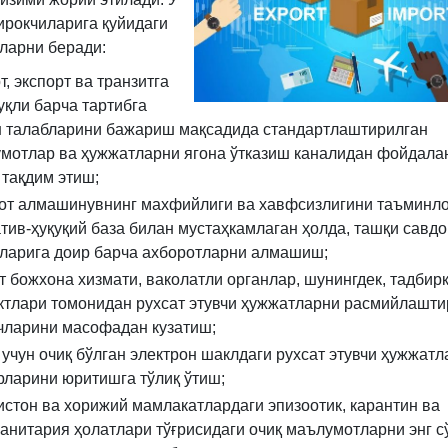
рокчиларига қуйидаги
ларни беради:
, экспорт ва транзитга
уқли барча тартибга
 талабларини бажариш мақсадида стандартлаштирилган
мотлар ва ҳужжатларни ягона ўтказиш каналидан фойдала
 тақдим этиш;
от алмашинувнинг махфийлиги ва хавфсизлигини таъминл
тив-ҳуқуқий база билан мустаҳкамлаган ҳолда, ташқи савдо
ларига доир барча ахборотларни алмашиш;
т божхона хизмати, ваколатли органлар, шунингдек, тадбир
ктлари томонидан рухсат этувчи ҳужжатларни расмийлашт
чларини масофадан кузатиш;
 учун очиқ бўлган электрон шаклдаги рухсат этувчи ҳужжатл
рларини юритишга тўлиқ ўтиш;
истон ва хорижий мамлакатлардаги эпизоотик, карантин ва
анитария ҳолатлари тўғрисидаги очиқ маълумотларни энг с