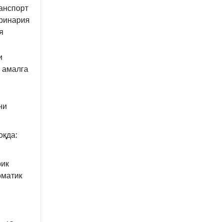
ранспорт
еринария
я
и
 амалга
ни
оқда:
рик
оматик