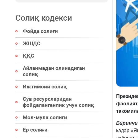
Солиқ кодекси
Фойда солиғи
ЖШДС
ҚҚС
Айланмадан олинадиган
солиқ
Ижтимоий солиқ
Президен
Сув ресурсларидан
фаолият
фойдаланганлик учун солиқ
такомил
Мол-мулк солиғи
Биринчи
Ер солиғи
қадар «Я
ахборот 