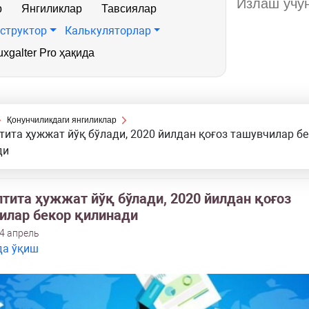
р
Янгиликлар
Тавсиялар
структор
Калькуляторлар
xgalter Pro ҳақида
Қонунчиликдаги янгиликлар
тита ҳужжат йўқ бўлади, 2020 йилдан қоғоз ташувчилар б
ди
лтита ҳужжат йўқ бўлади, 2020 йилдан қоғоз
илар бекор қилинади
4 апрель
да ўқиш