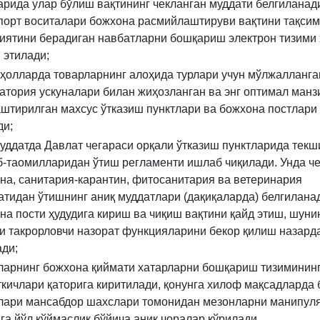
арида улар бўлиш вақтининг чекланган муддати белгиланад
порт воситалари божхона расмийлаштируви вақтини тақси
иятини берадиган навбатларни бошқариш электрон тизими
 этилади;
 ҳолларда товарларнинг алоҳида турлари учун мўлжалланга
атория ускуналари билан жиҳозланган ва энг оптимал ман
штирилган махсус ўтказиш пунктлари ва божхона постлари
ди;
муддатда Давлат чегараси орқали ўтказиш пунктларида текш
б-таомилларидан ўтиш регламенти ишлаб чиқилади. Унда че
на, санитария-карантин, фитосанитария ва ветеринария
атидан ўтишнинг аниқ муддатлари (дақиқаларда) белгилана
на пости ҳудудига кириш ва чиқиш вақтини қайд этиш, шунин
и такрорловчи назорат функцияларини бекор қилиш назард
ади;
ларнинг божхона қиймати хатарларни бошқариш тизиминин
ткичлари қаторига киритилади, қонунга хилоф мақсадларда
лари мансабдор шахслари томонидан мезонларни манипул
га йўл қўймаслик бўйича аниқ чоралар кўрилади.