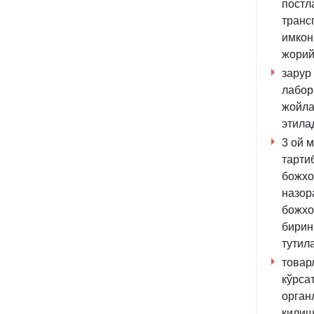
постл
транс
имкон
жорий
зарур
лабор
жойла
этила
3 ой 
тарти
божхо
назор
божхо
бирин
тутил
товар
кўрса
орган
қилиш