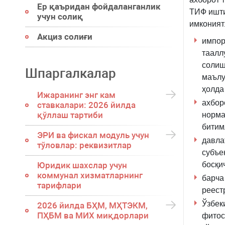
Ер қаъридан фойдаланганлик
ТИФ ишти
учун солиқ
имконият
Акциз солиғи
импорт
таалл
солиш
Шпаргалкалар
маълу
ҳолда
Ижаранинг энг кам
ахбор
ставкалари: 2026 йилда
қўллаш тартиби
норма
битим
ЭРИ ва фискал модуль учун
давла
тўловлар: реквизитлар
субъе
босқи
Юридик шахслар учун
коммунал хизматларнинг
барча
тарифлари
реест
Ўзбек
2026 йилда БҲМ, МҲТЭКМ,
ПҲБМ ва МИХ миқдорлари
фитос