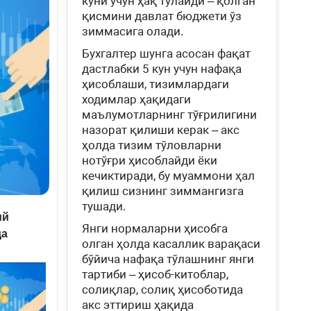
куни учун ҳақ тўлайди – қолган
қисмини давлат бюджети ўз
зиммасига олади.
Бухгалтер шунга асосан фақат
дастлабки 5 кун учун нафақа
ҳисоблаши, тизимлардаги
ходимлар ҳақидаги
маълумотларнинг тўғрилигини
назорат қилиши керак – акс
ҳолда тизим тўловларни
нотўғри ҳисоблайди ёки
кечиктиради, бу муаммони ҳал
қилиш сизнинг зиммангизга
тушади.
ий
Янги нормаларни ҳисобга
да
олган ҳолда касаллик варақаси
бўйича нафақа тўлашнинг янги
тартиби – ҳисоб-китоблар,
солиқлар, солиқ ҳисоботида
акс эттириш ҳақида