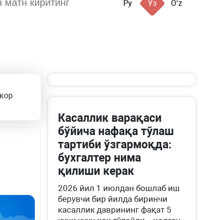
Ру
Ўз
Oʻz
екор
Касаллик варақаси
бўйича нафақа тўлаш
тартиби ўзгармоқда:
бухгалтер нима
қилиши керак
2026 йил 1 июлдан бошлаб иш
берувчи бир йилда биринчи
касаллик даврининг фақат 5