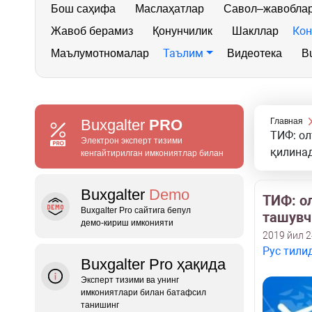
Бош саҳифа
Маслаҳатлар
Савол–жавобла
Кон
Жавоб берамиз
Қонунчилик
Шакллар
Таълим
Маълумотномалар
Видеотека
Bu
Buxgalter
PRO
Главная
ТИФ: ол
Электрон эксперт тизими
қилина
кенгайтирилган имкониятлар билан
Buxgalter
Demo
ТИФ: о
Buxgalter Pro сайтига бепул
ташувч
демо‑кириш имконияти
2019 йил 2
Рус тили
Buxgalter Pro ҳақида
Эксперт тизими ва унинг
имкониятлари билан батафсил
танишинг