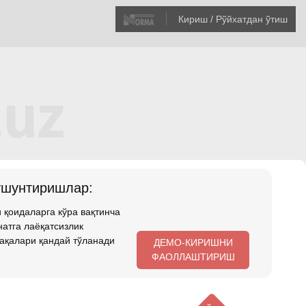
Кириш / Рўйхатдан ўтиш
ушунтиришлар:
 қоидаларга кўра вақтинча
атга лаёқатсизлик
ақалари қандай тўланади
ДЕМО-КИРИШНИ
ФАОЛЛАШТИРИШ