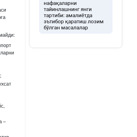
нафақаларни
тайинлашнинг янги
аси
тартиби: амалиётда
эга
эътибор қаратиш лозим
бўлган масалалар
майди:
мпорт
тларни
;
ухсат
с,
а –