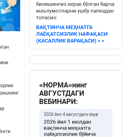
билишингиз керак бўлган барча
маълумотларни ушбу папкадан
топасиз:
ВАҚТИНЧА МЕҲНАТГА
ЛАЁҚАТСИЗЛИК НАФАҚАСИ
(КАСАЛЛИК ВАРАҚАСИ) > >
нган
овчи
«НОРМА»нинг
корлик
АВГУСТДАГИ
иришнинг
ВЕБИНАРИ:
ар
2026 йил 4 августдаги ёзув
2026 йил 1 июлдан
вақтинча меҳнатга
ўнгги
лаёқатсизлик бўйича