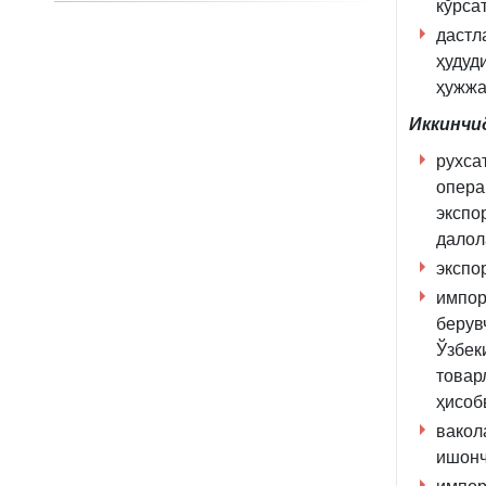
кўрса
дастл
ҳудуд
ҳужжа
Иккинчи
рухса
опера
экспо
далол
экспо
импор
берув
Ўзбек
товар
ҳисоб
вакол
ишонч