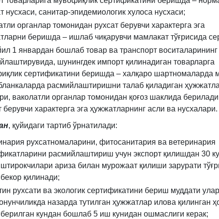
т товарларига мувофиқлик сертификатини беришда – норм
т нусхаси, санитар-эпидемиологик хулоса нусхаси;
атли органлар томонидан рухсат берувчи характерга эга
тларни беришда – ишлаб чиқарувчи мамлакат тўғрисида се
йил 1 январдан бошлаб товар ва транспорт воситаларининг
йлаштирувида, шунингдек импорт қилинадиган товарларга
иқлик сертификатини беришда – халқаро шартномаларда 
 бланкаларда расмийлаштиришни талаб қиладиган ҳужжатл
ри, ваколатли органлар томонидан қоғоз шаклида берилади
т берувчи характерга эга ҳужжатларнинг асли ва нусхалари.
ан
, қуйидаги тартиб ўрнатилади:
инария рухсатномаларини, фитосанитария ва ветеринария
фикатларини расмийлаштириш учун экспорт қилишдан 30 к
штирокчилари ариза билан мурожаат қилиши зарурати тўғр
 бекор қилинади;
тин рухсати ва экологик сертификатини бериш муддати ула
қонунчиликда назарда тутилган ҳужжатлар илова қилинган ҳ
 берилган кундан бошлаб 5 иш кунидан ошмаслиги керак;