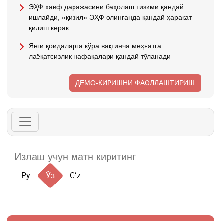
ЭҲФ хавф даражасини баҳолаш тизими қандай
ишлайди, «қизил» ЭҲФ олинганда қандай ҳаракат
қилиш керак
Янги қоидаларга кўра вақтинча меҳнатга
лаёқатсизлик нафақалари қандай тўланади
ДЕМО-КИРИШНИ ФАОЛЛАШТИРИШ
Ру
Ўз
Oʻz