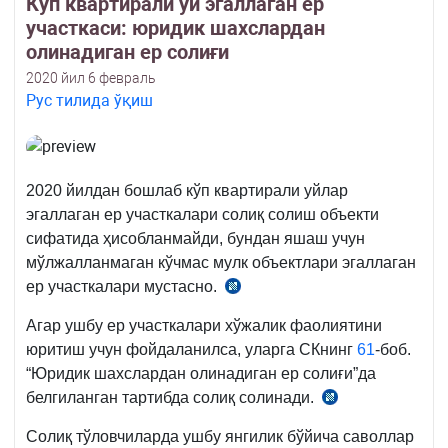
Кўп квартирали уй эгаллаган ер
участкаси: юридик шахслардан
олинадиган ер солиғи
2020 йил 6 февраль
Рус тилида ўқиш
2020 йилдан бошлаб кўп квартирали уйлар
эгаллаган ер участкалари солиқ солиш объекти
сифатида ҳисобланмайди, бундан яшаш учун
мўлжалланмаган кўчмас мулк объектлари эгаллаган
ер участкалари мустасно.
СК
426-
Агар ушбу ер участкалари хўжалик фаолиятини
м.
юритиш учун фойдаланилса, уларга СКнинг
61
-боб.
2-
“Юридик шахслардан олинадиган ер солиғи”да
қ.
белгиланган тартибда солиқ солинади.
СК
12-
426-
б.
Солиқ тўловчиларда ушбу янгилик бўйича саволлар