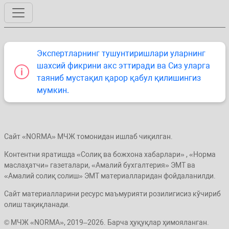
Экспертларнинг тушунтиришлари уларнинг
шахсий фикрини акс эттиради ва Сиз уларга
таяниб мустақил қарор қабул қилишингиз
мумкин.
Сайт «NORMA» МЧЖ томонидан ишлаб чиқилган.
Контентни яратишда «Солиқ ва божхона хабарлари» , «Норма
маслаҳатчи» газеталари, «Амалий бухгалтерия» ЭМТ ва
«Амалий солиқ солиш» ЭМТ материалларидан фойдаланилди.
Сайт материалларини ресурс маъмурияти розилигисиз кўчириб
олиш тақиқланади.
© МЧЖ «NORMA», 2019–2026. Барча ҳуқуқлар ҳимояланган.