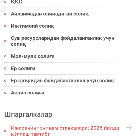
ҚҚС
Айланмадан олинадиган солиқ
Ижтимоий солиқ
Сув ресурсларидан фойдаланганлик учун
солиқ
Мол-мулк солиғи
Ер солиғи
Ер қаъридан фойдаланганлик учун солиқ
Акциз солиғи
Шпаргалкалар
Ижаранинг энг кам ставкалари: 2026 йилда
қўллаш тартиби