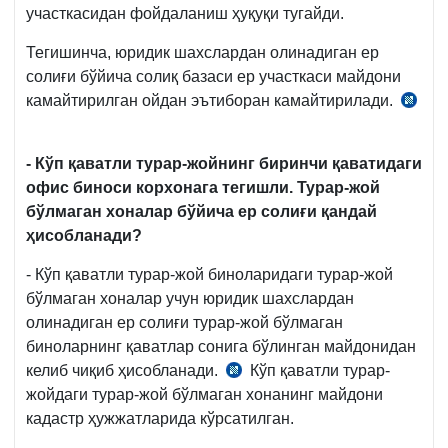
участкасидан фойдаланиш ҳуқуқи тугайди.
Тегишинча, юридик шахслардан олинадиган ер
солиғи бўйича солиқ базаси ер участкаси майдони
камайтирилган ойдан эътиборан камайтирилади.
СК
427-
м.
- Кўп қаватли турар-жойнинг биринчи қаватидаги
2-
офис биноси корхонага тегишли. Турар-жой
қ.
бўлмаган хоналар бўйича ер солиғи қандай
ҳисобланади?
- Кўп қаватли турар-жой биноларидаги турар-жой
бўлмаган хоналар учун юридик шахслардан
олинадиган ер солиғи турар-жой бўлмаган
биноларнинг қаватлар сонига бўлинган майдонидан
келиб чиқиб ҳисобланади.
Кўп қаватли турар-
09.12.2019
жойдаги турар-жой бўлмаган хонанинг майдони
й.
кадастр ҳужжатларида кўрсатилган.
ЎРҚ-589-
сон