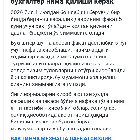
бухгалтер нима қилиши керак
2026 йил 1 июлдан бошлаб иш берувчи бир
йилда биринчи касаллик даврининг фақат 5
куни учун ҳақ тўлайди – қолган қисмини
давлат бюджети ўз зиммасига олади.
Бухгалтер шунга асосан фақат дастлабки 5 кун
учун нафақа ҳисоблаши, тизимлардаги
ходимлар ҳақидаги маълумотларнинг
тўғрилигини назорат қилиши керак – акс
ҳолда тизим тўловларни нотўғри ҳисоблайди
ёки кечиктиради, бу муаммони ҳал қилиш
сизнинг зиммангизга тушади.
Янги нормаларни ҳисобга олган ҳолда
касаллик варақаси бўйича нафақа тўлашнинг
янги тартиби – ҳисоб-китоблар, солиқлар,
солиқ ҳисоботида акс эттириш ҳақида
билишингиз керак бўлган барча
маълумотларни ушбу папкадан топасиз:
ВАҚТИНЧА МЕҲНАТГА ЛАЁҚАТСИЗЛИК