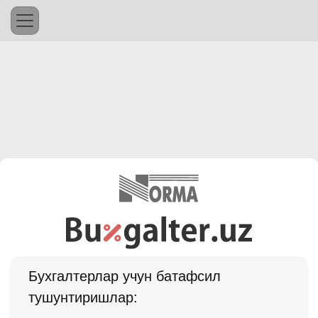
Бухгалтерлар учун батафсил
тушунтиришлар: