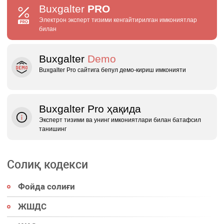
Buxgalter
PRO
Электрон эксперт тизими кенгайтирилган имкониятлар
билан
Buxgalter
Demo
Buxgalter Pro сайтига бепул демо‑кириш имконияти
Buxgalter Pro ҳақида
Эксперт тизими ва унинг имкониятлари билан батафсил
танишинг
Солиқ кодекси
Фойда солиғи
ЖШДС