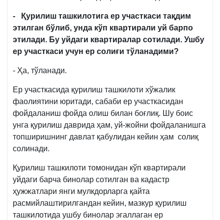
- Қурилиш ташкилотига ер участкаси тақдим
этилган бўлиб, унда кўп квартирали уй барпо
этилади. Бу уйдаги квартиралар сотилади. Ушбу
ер участкаси учун ер солиғи тўланадими?
- Ҳа, тўланади.
Ер участкасида қурилиш ташкилоти хўжалик
фаолиятини юритади, сабаби ер участкасидан
фойдаланиш фойда олиш билан боғлиқ. Шу боис
унга қурилиш даврида ҳам, уй-жойни фойдаланишга
топширишнинг давлат қабулидан кейин ҳам солиқ
солинади.
Қурилиш ташкилоти томонидан кўп квартирали
уйдаги барча бинолар сотилган ва кадастр
ҳужжатлари янги мулкдорларга қайта
расмийлаштирилгандан кейин, мазкур қурилиш
ташкилотида ушбу бинолар эгаллаган ер