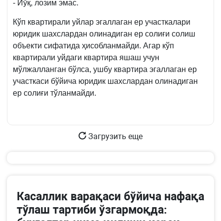
- Йўқ, лозим эмас.
Кўп квартирали уйлар эгаллаган ер участкалари
юридик шахслардан олинадиган ер солиғи солиш
объекти сифатида ҳисобланмайди. Агар кўп
квартирали уйдаги квартира яшаш учун
мўлжалланган бўлса, ушбу квартира эгаллаган ер
участкаси бўйича юридик шахслардан олинадиган
ер солиғи тўланмайди.
Загрузить еще
Касаллик варақаси бўйича нафақа
тўлаш тартиби ўзгармоқда: