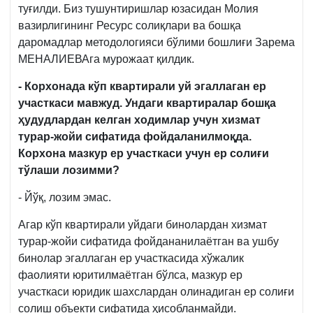
м.
туғилди. Биз тушунтиришлар юзасидан Молия
3-
вазирлигининг Ресурс солиқлари ва бошқа
қ.
даромадлар методологияси бўлими бошлиғи Зарема
МЕНАЛИЕВАга мурожаат қилдик.
- Корхонада к
ўп квартирали уй эгаллаган ер
участкаси мавжуд. Ундаги квартиралар бошқа
ҳудудлардан келган ходимлар учун хизмат
турар-жойи сифатида фойдаланилмоқда.
Корхона мазкур ер участкаси учун ер солиғи
тўлаши лозимми?
- Йўқ, лозим эмас.
Агар кўп квартирали уйдаги бинолардан хизмат
турар-жойи сифатида фойдананилаётган ва ушбу
бинолар эгаллаган ер участкасида хўжалик
фаолияти юритилмаётган бўлса, мазкур ер
участкаси юридик шахслардан олинадиган ер солиғи
солиш объекти сифатида ҳисобланмайди.