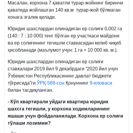
Масалан, корхона 7 қаватли турар-жойнинг биринчи
Қонунига
қаватида жойлашган 140 кв.м турар-жой бўлмаган
9-
хонага эгалик қилади.
иловага
изоҳ
Юридик шахслардан олинадиган ер солиғи 0,002 га
(140 : 7 : 10 000) тенг бўлган ер участкаси майдони
ва ер солиғининг тегишли ставкасидан келиб чиқиб
ҳисобланади (маълумот учун: 1 га = 10 000 кв. м.).
Юридик шахслардан олинадиган ер солиғи
ставкалари 2019 йил 9 декабрдаги “2020 йил учун
Ўзбекистон Республикасининг давлат бюджети
тўғрисида”ги
ЎРҚ-589-сон
Қонуннинг
9-иловаси
билан тасдиқланган.
- Кўп квартирали уйдаги квартира юридик
шахсга тегишли, у корхона ходимларининг
яшаши учун фойдаланилади. Корхона ер солиғи
тўлаши лозимми?