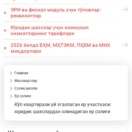
ЭРИ ва фискал модуль учун тўловлар:
реквизитлар
Юридик шахслар учун коммунал
хизматларнинг тарифлари
2026 йилда БҲМ, МҲТЭКМ, ПҲБМ ва МИХ
миқдорлари
Главная
Маслаҳатлар
Солиқ ҳисоби
Ер солиғи
Кўп квартирали уй эгаллаган ер участкаси:
юридик шахслардан олинадиган ер солиғи