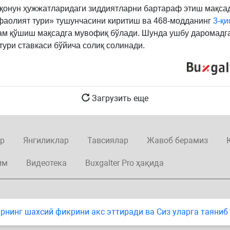
қонун ҳужжатларидаги зиддиятларни бартараф этиш мақса
фаолият тури» тушунчасини киритиш ва 468-модданинг
3-қи
м қўшиш мақсадга мувофиқ бўлади. Шунда ушбу даромадг
тури ставкаси бўйича солиқ солинади.
Загрузить еще
р
Янгиликлар
Тавсиялар
Жавоб берамиз
им
Видеотека
Buxgalter Pro ҳақида
нинг шахсий фикрини акс эттиради ва Сиз уларга таяниб