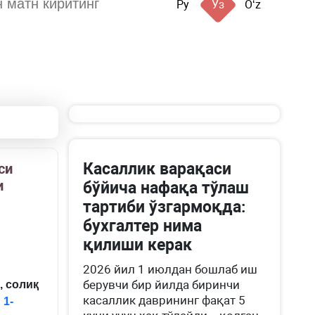
Ру
Ўз
Oʻz
Касаллик варақаси
си
и
бўйича нафақа тўлаш
тартиби ўзгармоқда:
бухгалтер нима
қилиши керак
2026 йил 1 июлдан бошлаб иш
берувчи бир йилда биринчи
, солиқ
касаллик даврининг фақат 5
и
1-