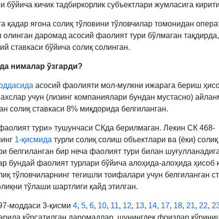
и бўйича кичик тадбиркорлик субъектлари жумласига кирити
га қадар ягона солиқ тўловини тўловчилар томонидан опера
 олинган даромад асосий фаолият тури бўлмаган тақдирда,
ий ставкаси бўйича солиқ солинган.
да нималар ўзгарди?
оддасида
асосий фаолияти мол-мулкни ижарага бериш ҳис
ахслар учун (лизинг компаниялари бундан мустасно) айла
ан солиқ ставкаси 8% миқдорида белгиланган.
фаолият тури» тушунчаси СКда берилмаган. Лекин СК 468-
нинг
1-қисмида
турли солиқ солиш объектлари ва (ёки) солиқ
ри белгиланган бир неча фаолият тури билан шуғулланадиг
ар бундай фаолият турлари бўйича алоҳида-алоҳида ҳисоб
лиқ тўловчиларнинг тегишли тоифалари учун белгиланган с
олиқни тўлаши шартлиги қайд этилган.
97-моддаси 3-қисми
4
,
5
,
6
,
10
,
11
,
12
,
13
,
14
,
17
,
18
,
21
,
22
,
2
арида кўрсатилган даромадлар, шунингдек фоизлар кўрини