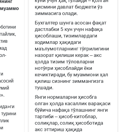
куни учун ҳақ тўлайди – қолган
ининг
қисмини давлат бюджети ўз
 муаммо
зиммасига олади.
Бухгалтер шунга асосан фақат
оботини
дастлабки 5 кун учун нафақа
тайлик,
ҳисоблаши, тизимлардаги
атив
ходимлар ҳақидаги
мад
маълумотларнинг тўғрилигини
назорат қилиши керак – акс
ол-
ҳолда тизим тўловларни
нотўғри ҳисоблайди ёки
ги
кечиктиради, бу муаммони ҳал
қилиш сизнинг зиммангизга
асосий
тушади.
умий
».
Янги нормаларни ҳисобга
олган ҳолда касаллик варақаси
ида»ги
бўйича нафақа тўлашнинг янги
 турини
тартиби – ҳисоб-китоблар,
ллик
солиқлар, солиқ ҳисоботида
ри
акс эттириш ҳақида