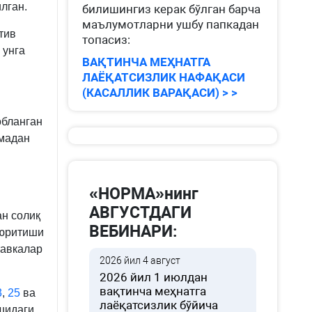
лган.
билишингиз керак бўлган барча
маълумотларни ушбу папкадан
тив
топасиз:
 унга
ВАҚТИНЧА МЕҲНАТГА
ЛАЁҚАТСИЗЛИК НАФАҚАСИ
(КАСАЛЛИК ВАРАҚАСИ) > >
обланган
нмадан
«НОРМА»нинг
АВГУСТДАГИ
ан солиқ
ВЕБИНАРИ:
 юритиши
тавкалар
2026 йил 4 август
2026 йил 1 июлдан
вақтинча меҳнатга
3
,
25
ва
лаёқатсизлик бўйича
шидаги