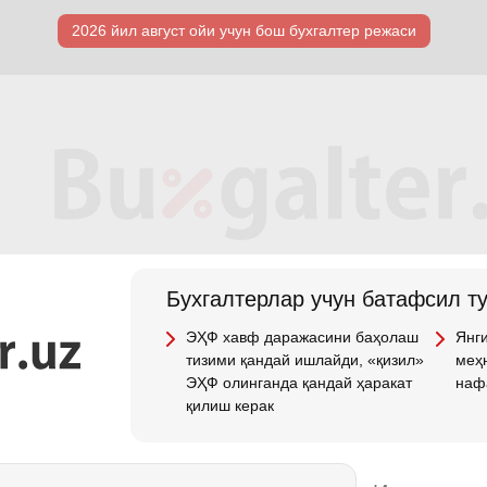
2026 йил август ойи учун бош бухгалтер режаси
Бухгалтерлар учун батафсил т
ЭҲФ хавф даражасини баҳолаш
Янги
тизими қандай ишлайди, «қизил»
меҳн
ЭҲФ олинганда қандай ҳаракат
наф
қилиш керак