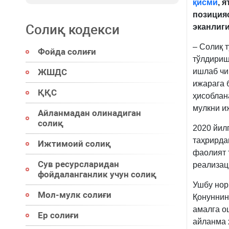
қисми
, 
позиция
Солиқ кодекси
эканлиги
– Солиқ 
Фойда солиғи
тўлдириш
ЖШДС
ишлаб чи
ижарага 
ҚҚС
ҳисоблан
мулкни и
Айланмадан олинадиган
солиқ
2020 йил
таҳрирда
Ижтимоий солиқ
фаолият 
Сув ресурсларидан
реализац
фойдаланганлик учун солиқ
Ушбу нор
Мол-мулк солиғи
Қонунни
амалга о
Ер солиғи
айланма 