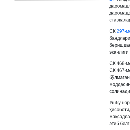
даромадл
даромадд
ставкала
СК
297-м
бандлари
беришдан
эканлиги 
СК 468-
СК 467-м
бўлмаган
моддаси
солинади
Ушбу нор
ҳисоботи
мақсадла
этиб белг