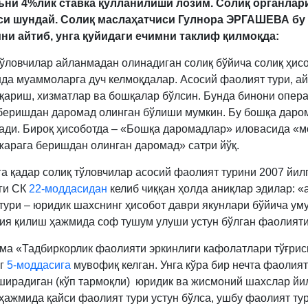
яъни 4%лик ставка қўлланилиши лозим. Солиқ органлар
467-
си шундай. С
олиқ маслаҳатчиси Гулнора ЭРГАШЕВА бу
м.
ни айтиб, унга қуйидаги ечимни таклиф қилмоқда:
7-
б.
тўловчилар айланмадан олинадиган солиқ бўйича солиқ ҳис
да муаммоларга дуч келмоқдалар. Асосий фаолият тури, ай
қариш, хизматлар ва бошқалар бўлсин. Бунда бинони опер
беришдан даромад олинган бўлиши мумкин. Бу бошқа даро
ади. Бироқ ҳисоботда – «Бошқа даромадлар» иловасида «м
жарага беришдан олинган даромад» сатри йўқ.
га қадар солиқ тўловчилар асосий фаолият турини 2007 йил
ги СК
22-моддасидан
келиб чиққан ҳолда аниқлар эдилар: «
тури – юридик шахснинг ҳисобот даври якунлари бўйича ум
ия қилиш ҳажмида соф тушум улуши устун бўлган фаолияти
ма «Тадбиркорлик фаолияти эркинлиги кафолатлари тўғрис
нг
5-моддасига
мувофиқ келган. Унга кўра бир нечта фаолият
ширадиган (кўп тармоқли) юридик ва жисмоний шахслар йи
ҳажмида қайси фаолият тури устун бўлса, ушбу фаолият ту