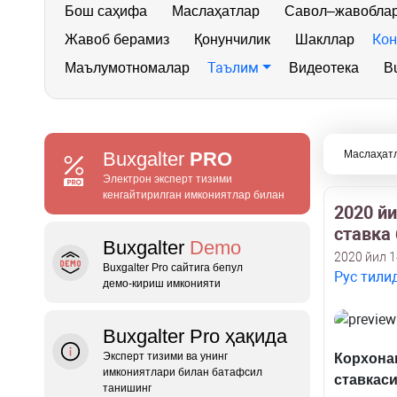
Бош саҳифа
Маслаҳатлар
Савол–жавобла
Кон
Жавоб берамиз
Қонунчилик
Шакллар
Таълим
Маълумотномалар
Видеотека
Bu
Buxgalter
PRO
Маслаҳат
Электрон эксперт тизими
кенгайтирилган имкониятлар билан
2020 й
ставка
Buxgalter
Demo
2020 йил 1
Buxgalter Pro сайтига бепул
Рус тили
демо‑кириш имконияти
Buxgalter Pro ҳақида
Эксперт тизими ва унинг
Корхонан
имкониятлари билан батафсил
ставкас
танишинг