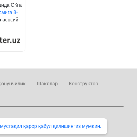
дида СКга
смига
8-
а асосий
Қонунчилик
Шакллар
Конструктор
 мустақил қарор қабул қилишингиз мумкин.