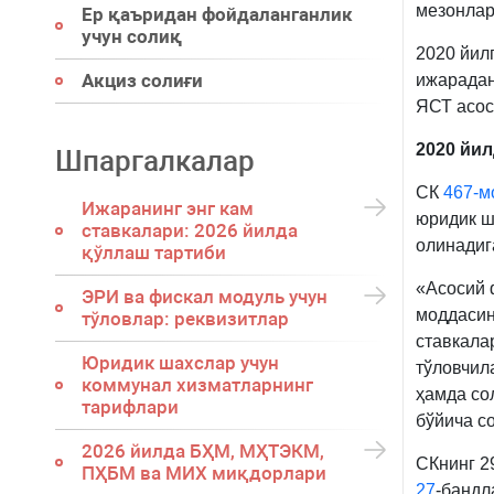
мезонлар
Ер қаъридан фойдаланганлик
учун солиқ
2020 йил
Акциз солиғи
ижарадан
ЯСТ асос
2020 йил
Шпаргалкалар
СК
467-м
Ижаранинг энг кам
юридик ш
ставкалари: 2026 йилда
олинадиг
қўллаш тартиби
«Асосий 
ЭРИ ва фискал модуль учун
моддаси
тўловлар: реквизитлар
ставкала
Юридик шахслар учун
тўловчил
коммунал хизматларнинг
ҳамда со
тарифлари
бўйича с
2026 йилда БҲМ, МҲТЭКМ,
СКнинг 2
ПҲБМ ва МИХ миқдорлари
27
-бандл