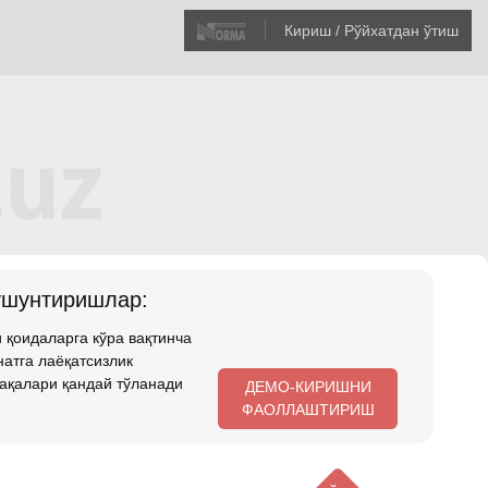
Кириш / Рўйхатдан ўтиш
ушунтиришлар:
 қоидаларга кўра вақтинча
атга лаёқатсизлик
ақалари қандай тўланади
ДЕМО-КИРИШНИ
ФАОЛЛАШТИРИШ