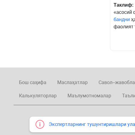
Таклиф:
«асосий 
бандни
ҳа
фаолият 
Бош саҳифа
Маслаҳатлар
Савол–жавобла
Калькуляторлар
Маълумотномалар
Таъл
Экспертларнинг тушунтиришлари улар