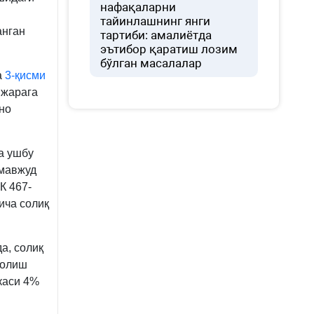
нафақаларни
тайинлашнинг янги
анган
тартиби: амалиётда
эътибор қаратиш лозим
бўлган масалалар
а
3-қисми
ижарага
но
а ушбу
 мавжуд
К 467-
ича солиқ
а, солиқ
солиш
каси 4%