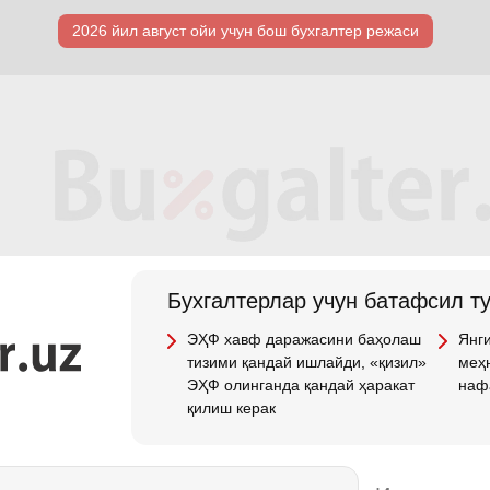
2026 йил август ойи учун бош бухгалтер режаси
Бухгалтерлар учун батафсил т
ЭҲФ хавф даражасини баҳолаш
Янги
тизими қандай ишлайди, «қизил»
меҳн
ЭҲФ олинганда қандай ҳаракат
наф
қилиш керак