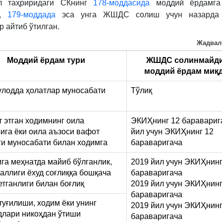
л таҳриридаги СКнинг
178-моддасида
моддий ёрдамга
171-
н,
179-моддада
эса унга ЖШДС солиш учун назарда 
180-
р айтиб ўтилган.
м.
Жадвал
Моддий ёрдам тури
ЖШДС солинмайди
моддий ёрдам миқ
улодда ҳолатлар муносабати
Тўлиқ
т этган ходимнинг оила
ЭКИҲнинг 12 баравариг
ига ёки оила аъзоси вафот
йил учун ЭКИҲнинг 12
ги муносабати билан ходимга
бараваригача
мга меҳнатда майиб бўлганлик,
2019 йил учун ЭКИҲнинг
саллиги ёхуд соғлиққа бошқача
бараваригача
етганлиги билан боғлиқ
2019 йил учун ЭКИҲнинг
бараваригача
 туғилиши, ходим ёки унинг
2019 йил учун ЭКИҲнинг
лари никоҳдан ўтиши
бараваригача