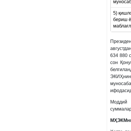
муносаб
5) қишл
бериш ё
маблағл
Президе
августд
634 880 
сон Қону
белгилан
ЭКИҲнин
муносаба
ифодасид
Моддий 
суммалар
МҲЭКМни