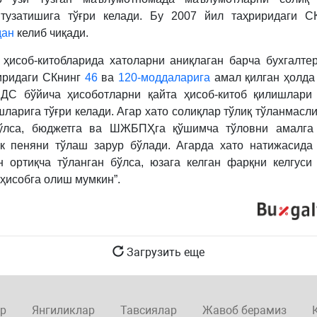
 тузатишига тўғри келади. Бу 2007 йил таҳриридаги 
дан
келиб чиқади.
 ҳисоб-китобларида хатоларни аниқлаган барча бухгалте
иридаги СКнинг
46
ва
120-моддаларига
амал қилган ҳолда
ДС бўйича ҳисоботларни қайта ҳисоб-китоб қилишлари 
ларига тўғри келади. Агар хато солиқлар тўлиқ тўланмасли
бўлса, бюджетга ва ШЖБПҲга қўшимча тўловни амалга
к пеняни тўлаш зарур бўлади. Агарда хато натижасида
н ортиқча тўланган бўлса, юзага келган фарқни келгуси
 ҳисобга олиш мумкин”.
Загрузить еще
р
Янгиликлар
Тавсиялар
Жавоб берамиз