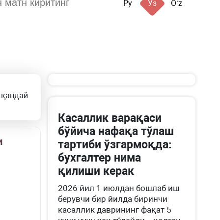
Ру
Ўз
Oʻz
 қандай
Касаллик варақаси
бўйича нафақа тўлаш
и
тартиби ўзгармоқда:
бухгалтер нима
қилиши керак
2026 йил 1 июлдан бошлаб иш
берувчи бир йилда биринчи
касаллик даврининг фақат 5