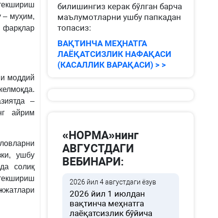
 текшириш
билишингиз керак бўлган барча
 – муҳим,
маълумотларни ушбу папкадан
топасиз:
й фарқлар
ВАҚТИНЧА МЕҲНАТГА
ЛАЁҚАТСИЗЛИК НАФАҚАСИ
(КАСАЛЛИК ВАРАҚАСИ) > >
ни моддий
келмоқда.
зиятда –
нг айрим
«НОРМА»нинг
ўловларни
АВГУСТДАГИ
ки, ушбу
ВЕБИНАРИ:
да солиқ
текшириш
2026 йил 4 августдаги ёзув
жжатлари
2026 йил 1 июлдан
вақтинча меҳнатга
лаёқатсизлик бўйича