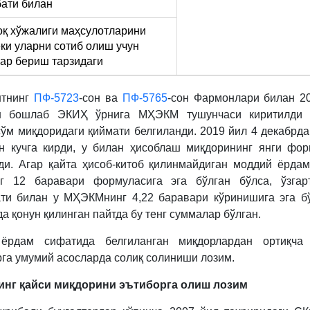
ати билан
оқ хўжалиги маҳсулотларини
ки уларни сотиб олиш учун
ар бериш тарзидаги
нтнинг
ПФ-5723
-сон ва
ПФ-5765
-сон Фармонлари билан 2
ан бошлаб ЭКИҲ ўрнига МҲЭКМ тушунчаси киритилди 
сўм миқдоридаги қиймати белгиланди. 2019 йил 4 декабрд
н кучга кирди, у билан ҳисоблаш миқдорининг янги фо
ди. Агар қайта ҳисоб-китоб қилинмайдиган моддий ёрда
г 12 баравари формуласига эга бўлган бўлса, ўзгар
ти билан у МҲЭКМнинг 4,22 баравари кўринишига эга б
а қонун қилинган пайтда бу тенг суммалар бўлган.
ёрдам сифатида белгиланган миқдорлардан ортиқча 
га умумий асосларда солиқ солиниши лозим.
нг қайси миқдорини эътиборга олиш лозим