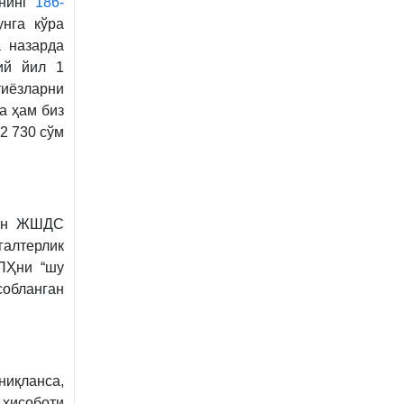
Книнг
186-
нга кўра
а назарда
ий йил 1
иёзларни
а ҳам биз
2 730 сўм
ган ЖШДС
галтерлик
ПҲни “шу
обланган
ниқланса,
ҳисоботи