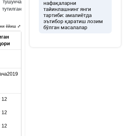
 тушунча
нафақаларни
тайинлашнинг янги
тутилган
тартиби: амалиётда
эътибор қаратиш лозим
ни ёйиш ⤢
бўлган масалалар
ган
дори
ача2019
 12
 12
 12