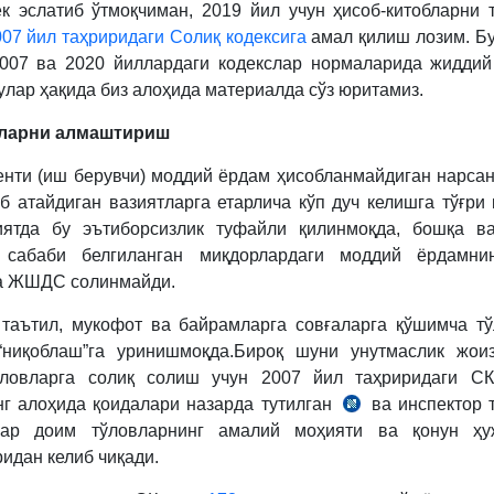
к эслатиб ўтмоқчиман, 2019 йил учун ҳисоб-китобларни
07 йил таҳриридаги Солиқ кодексига
амал қилиш лозим. Бу
007 ва 2020 йиллардаги кодекслар нормаларида жидди
улар ҳақида биз алоҳида материалда сўз юритамиз.
ларни алмаштириш
енти (иш берувчи) моддий ёрдам ҳисобланмайдиган нарса
б атайдиган вазиятларга етарлича кўп дуч келишга тўғри 
иятда бу эътиборсизлик туфайли қилинмоқда, бошқа ва
, сабаби белгиланган миқдорлардаги моддий ёрдамни
а ЖШДС солинмайди.
 таътил, мукофот ва байрамларга совғаларга қўшимча т
“ниқоблаш”га уринишмоқда.Бироқ шуни унутмаслик жоиз
ўловларга солиқ солиш учун 2007 йил таҳриридаги СК
г алоҳида қоидалари назарда тутилган
ва инспектор 
2007-
ҳар доим тўловларнинг амалий моҳияти ва қонун ҳу
йил
идан келиб чиқади.
таҳрирдаги
СК