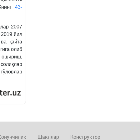
СКнинг
43-
рлар 2007
 2019 йил
ва қайта
гига олиб
 ошириш,
 солиқлар
 тўловлар
Қонунчилик
Шакллар
Конструктор