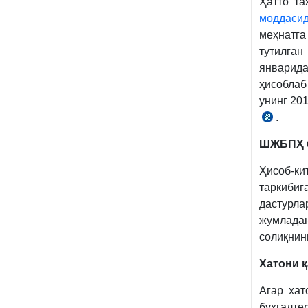
Ҳатто та
моддаси
меҳнатга
тутилга
январид
ҳисоблаб
унинг 20
.
13.10
й.
ШЖБПҲ б
ПФ-5553
сон
Ҳисоб-к
таркибиг
дастурл
жумлада
солиқнин
Хатони 
Агар хат
бухгалт