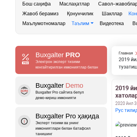
Бош саҳифа
Маслаҳатлар
Савол–жавобла
Кон
Жавоб берамиз
Қонунчилик
Шакллар
Таълим
Маълумотномалар
Видеотека
Bu
Buxgalter
PRO
Главная
2019 йи
Электрон эксперт тизими
тузати
кенгайтирилган имкониятлар билан
Buxgalter
Demo
2019 й
Buxgalter Pro сайтига бепул
хатола
демо‑кириш имконияти
2020 йил 
Рус тили
Buxgalter Pro ҳақида
Эксперт тизими ва унинг
имкониятлари билан батафсил
танишинг