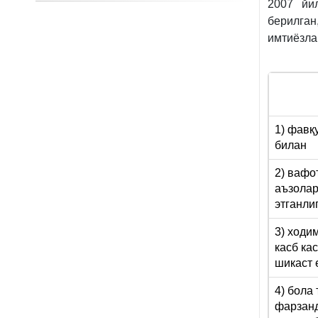
2007 йи
берилга
имтиёзла
1) фавқ
билан
2) вафо
аъзолар
этганли
3) ходи
касб ка
шикаст 
4) бола
фарзанд