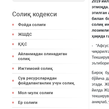
2019 йи
этмоқда
Солиқ кодекси
этилган
билан б
Фойда солиғи
солиқ и
лозимли
ЖШДС
ҳақида г
ҚҚС
- “Афсу
чиқарилг
Айланмадан олинадиган
Текширув
солиқ
эътибори
Ижтимоий солиқ
Бироқ бу
Сув ресурсларидан
бўйича д
фойдаланганлик учун солиқ
этади. Ж
йилда ЖШ
Мол-мулк солиғи
текширу
аниқлаб,
Ер солиғи