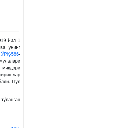
019 йил 1
ва унинг
а
ЎРҚ-586
-
рмулалари
м миқдори
тиришлар
ўлди. Пул
тўланган