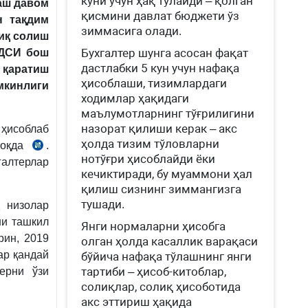
куни учун ҳақ тўлайди – қолган
аш давом
қисмини давлат бюджети ўз
н тақдим
зиммасига олади.
иқ солиш
Бухгалтер шунга асосан фақат
 ДСИ бош
дастлабки 5 кун учун нафақа
 қаратиш
ҳисоблаши, тизимлардаги
мкинлиги
ходимлар ҳақидаги
маълумотларнинг тўғрилигини
назорат қилиши керак – акс
ҳисоблаб
ҳолда тизим тўловларни
моқда
.
2007-
нотўғри ҳисоблайди ёки
галтерлар
йил
кечиктиради, бу муаммони ҳал
таҳрирдаги
қилиш сизнинг зиммангизга
СК
тушади.
д низолар
181-
ни ташкил
Янги нормаларни ҳисобга
м.
рин, 2019
олган ҳолда касаллик варақаси
1-
ар қандай
бўйича нафақа тўлашнинг янги
қ.
тартиби – ҳисоб-китоблар,
ерни ўзи
солиқлар, солиқ ҳисоботида
акс эттириш ҳақида