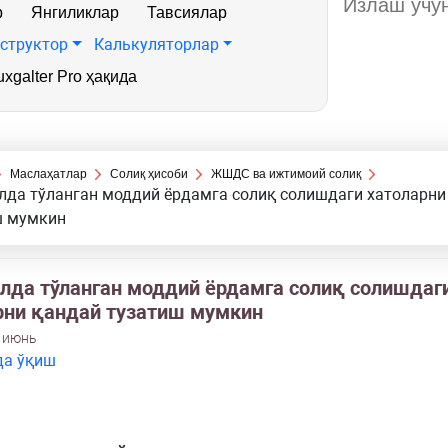
р
Янгиликлар
Тавсиялар
структор
Калькуляторлар
xgalter Pro ҳақида
Маслаҳатлар
Солиқ ҳисоби
ЖШДС ва ижтимоий солиқ
лда тўланган моддий ёрдамга солиқ солишдаги хатоларни
ш мумкин
илда тўланган моддий ёрдамга солиқ солишдаг
рни қандай тузатиш мумкин
3 июнь
да ўқиш