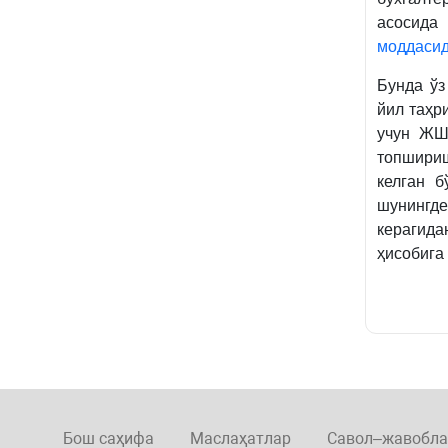
асосида
моддаси
Бунда ўз
йил таҳр
учун ЖШ
топшириш
келган 
шунингде
керагида
ҳисобига
Бош саҳифа
Маслаҳатлар
Савол–жавобла