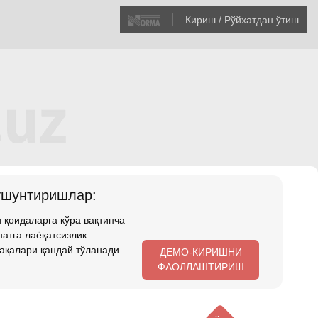
Кириш / Рўйхатдан ўтиш
ушунтиришлар:
 қоидаларга кўра вақтинча
атга лаёқатсизлик
ақалари қандай тўланади
ДЕМО-КИРИШНИ
ФАОЛЛАШТИРИШ