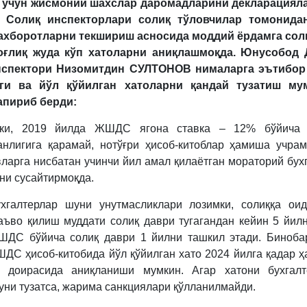
л учун жисмоний шахслар даромадларини декларациял
. Солиқ инспекторлари солиқ тўловчилар томонида
 ахборотларни текшириш асносида моддий ёрдамга сол
оғлиқ жуда кўп хатоларни аниқлашмоқда. Юнусобод
нспектори
Низомитдин СУЛТОНОВ нималарга эътибор
ги ва йўл қўйилган хатоларни қандай тузатиш му
апириб берди:
ски, 2019 йилда ЖШДС ягона ставка – 12% бўйича 
анлигига қарамай, нотўғри ҳисоб-китоблар ҳамиша учра
ларга нисбатан учинчи йил амал қилаётган мораторий бух
ни сусайтирмоқда.
хгалтерлар шуни унутмасликлари лозимки, солиққа ои
аъво қилиш муддати солиқ даври тугагандан кейин 5 йил
ШДС бўйича солиқ даври 1 йилни ташкил этади. Биноба
ДС ҳисоб-китобида йўл қўйилган хато 2024 йилга қадар ҳ
в доирасида аниқланиши мумкин. Агар хатони бухгалт
 уни тузатса, жарима санкциялари қўлланилмайди.