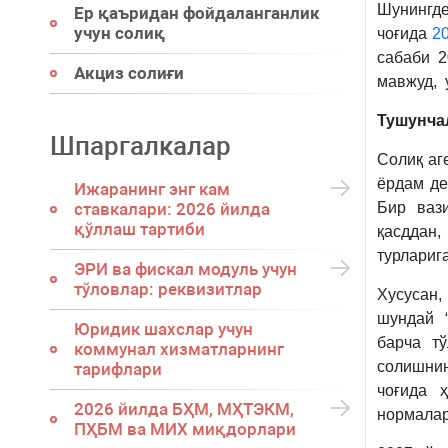
Шунингде
Ер қаъридан фойдаланганлик
учун солиқ
чоғида
20
сабаби 2
Акциз солиғи
мавжуд, 
Тушунча
Шпаргалкалар
Солиқ аг
ёрдам де
Ижаранинг энг кам
ставкалари: 2026 йилда
Бир ваз
қўллаш тартиби
қасддан
турлариг
ЭРИ ва фискал модуль учун
тўловлар: реквизитлар
Хусусан,
шундай 
Юридик шахслар учун
барча т
коммунал хизматларнинг
солишнин
тарифлари
чоғида 
2026 йилда БҲМ, МҲТЭКМ,
нормалар
ПҲБМ ва МИХ миқдорлари