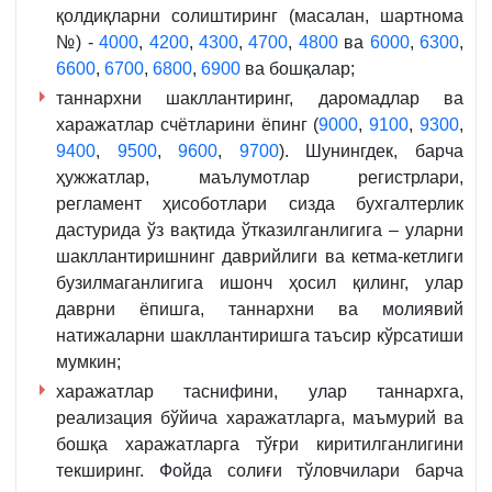
қолдиқларни солиштиринг (масалан, шартнома
№) -
4000
,
4200
,
4300
,
4700
,
4800
ва
6000
,
6300
,
6600
,
6700
,
6800
,
6900
ва бошқалар;
таннархни шакллантиринг, даромадлар ва
харажатлар счётларини ёпинг (
9000
,
9100
,
9300
,
9400
,
9500
,
9600
,
9700
). Шунингдек, барча
ҳужжатлар, маълумотлар регистрлари,
регламент ҳисоботлари сизда бухгалтерлик
дастурида ўз вақтида ўтказилганлигига – уларни
шакллантиришнинг даврийлиги ва кетма-кетлиги
бузилмаганлигига ишонч ҳосил қилинг, улар
даврни ёпишга, таннархни ва молиявий
натижаларни шакллантиришга таъсир кўрсатиши
мумкин;
харажатлар таснифини, улар таннархга,
реализация бўйича харажатларга, маъмурий ва
бошқа харажатларга тўғри киритилганлигини
текширинг. Фойда солиғи тўловчилари барча