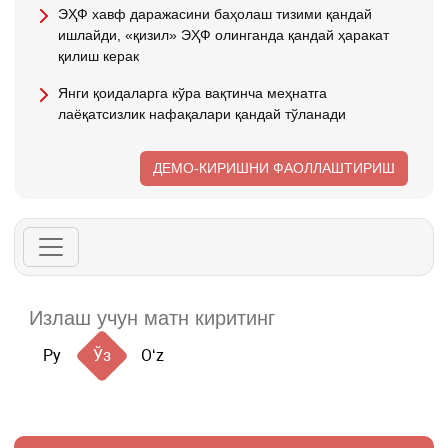
ЭҲФ хавф даражасини баҳолаш тизими қандай
ишлайди, «қизил» ЭҲФ олинганда қандай ҳаракат
қилиш керак
Янги қоидаларга кўра вақтинча меҳнатга
лаёқатсизлик нафақалари қандай тўланади
ДЕМО-КИРИШНИ ФАОЛЛАШТИРИШ
Ру
Ўз
Oʻz