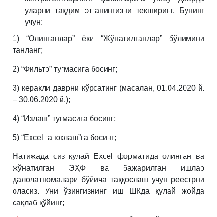
уларни тақдим этганингизни текширинг. Бунинг
учун:
1) “Олинганлар” ёки “Жўнатилганлар” бўлимини
танланг;
2) “Фильтр” тугмасига босинг;
3) керакли даврни кўрсатинг (масалан, 01.04.2020 й.
– 30.06.2020 й.);
4) “Излаш” тугмасига босинг;
5) “Excel га юклаш”га босинг;
Натижада сиз қулай Excel форматида олинган ва
жўнатилган ЭҲФ ва бажарилган ишлар
далолатномалари бўйича таққослаш учун реестрни
оласиз. Уни ўзингизнинг иш ШКда қулай жойда
сақлаб қўйинг;