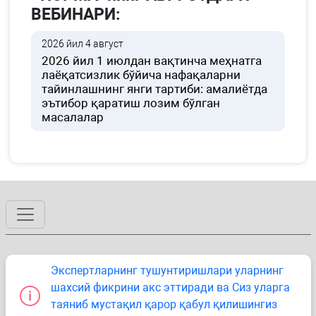
ВЕБИНАРИ:
2026 йил 4 август
2026 йил 1 июлдан вақтинча меҳнатга
лаёқатсизлик бўйича нафақаларни
тайинлашнинг янги тартиби: амалиётда
эътибор қаратиш лозим бўлган
масалалар
Экспертларнинг тушунтиришлари уларнинг
шахсий фикрини акс эттиради ва Сиз уларга
таяниб мустақил қарор қабул қилишингиз