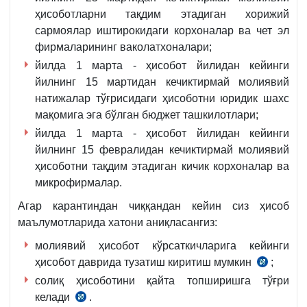
ҳисоботларни тақдим этадиган хорижий
сармоялар иштирокидаги корхоналар ва чет эл
фирмаларининг ваколатхоналари;
йилда 1 марта - ҳисобот йилидан кейинги
йилнинг 15 мартидан кечиктирмай молиявий
натижалар тўғрисидаги ҳисоботни юридик шахс
мақомига эга бўлган бюджет ташкилотлари;
йилда 1 марта - ҳисобот йилидан кейинги
йилнинг 15 февралидан кечиктирмай молиявий
ҳисоботни тақдим этадиган кичик корхоналар ва
микрофирмалар.
Агар карантиндан чиққандан кейин сиз ҳисоб
маълумотларида хатони аниқласангиз:
молиявий ҳисобот кўрсаткичларига кейинги
ҳисобот даврида тузатиш киритиш мумкин
;
24.01.
солиқ ҳисоботини қайта топширишга тўғри
й.
келади
.
1209-
СК