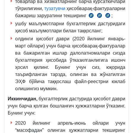
товарлар ва хизматларнинг барча кўрсаткичлари
тўғрилигини,
тузатувчи
ҳисобварақ-фактураларни
бажариш заруратини текширинг
;
СК
СК
СК
ушбу маълумотларни бухгалтерлик дастуридаги
47-
257-
269-
ҳисоб маълумотлари билан таққосланг;
м.
м.
м.
4-
олдинги ҳисобот даври (2020 йилнинг январь-
қ.
март ойлари) учун барча ҳисобварақ-фактуралар
ва бажарилган ишлар далолатномалари сизда
бухгалтерия ҳисобида ўтказилганлигига ишонч
ҳосил қилинг. Бунинг учун сиз, юқорида
таърифланган тарзда, олинган ва жўнатилган
ЭҲФ бўйича таққослаш файл-реестрни юклаб
олишингиз мумкин.
Иккинчидан,
бухгалтерлик дастурида ҳисобот даври
учун барча қолган бошланғич ҳужжатларни ўтказинг.
Бунинг учун:
2020 йилнинг апрель-июнь ойлари учун
“масофадан” олинган ҳужжатларни текширинг