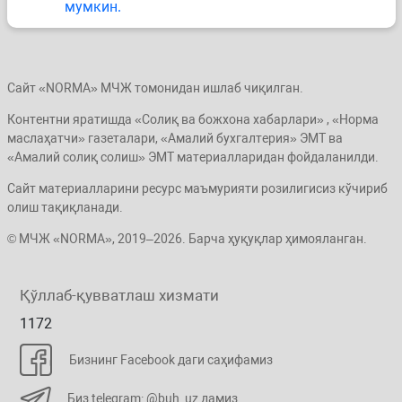
мумкин.
Сайт «NORMA» МЧЖ томонидан ишлаб чиқилган.
Контентни яратишда «Солиқ ва божхона хабарлари» , «Норма
маслаҳатчи» газеталари, «Амалий бухгалтерия» ЭМТ ва
«Амалий солиқ солиш» ЭМТ материалларидан фойдаланилди.
Сайт материалларини ресурс маъмурияти розилигисиз кўчириб
олиш тақиқланади.
© МЧЖ «NORMA», 2019–2026. Барча ҳуқуқлар ҳимояланган.
Қўллаб-қувватлаш хизмати
1172
Бизнинг Facebook даги саҳифамиз
Биз telegram: @buh_uz дамиз