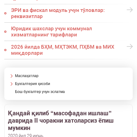
ЭРИ ва фискал модуль учун тўловлар:
реквизитлар
Юридик шахслар учун коммунал
хизматларнинг тарифлари
2026 йилда БҲМ, МҲТЭКМ, ПҲБМ ва МИХ
миқдорлари
Маслаҳатлар
Бухгалтерия ҳисоби
Бош бухгалтер учун эслатма
Қандай қилиб “масофадан ишлаш”
даврида II чоракни хатоларсиз ёпиш
мумкин
2020 йил 29 июнь