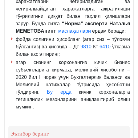
харажатларни чегириладиган ва
чегирилмайдиган харажатларга ажратилиши
тўғрилигини диққат билан таҳлил қилишлари
зарур. Бунда сизга
“Норма” эксперти
Наталья
МЕМЕТОВАнинг
маслаҳатлари
ёрдам беради;
фойда солиғини ҳисобланг (агар сиз – тўловчи
бўлсангиз) ва ҳисобда – Дт
9810
Кт
6410
ўтказма
билан акс эттиринг;
агар сизнинг корхонангиз кичик бизнес
субъектларига кирмаса, молиявий ҳисоботни –
2020 йил II чорак учун Бухгалтерлик баланси ва
Молиявий натижалар тўғрисида ҳисоботни
тўлдиринг.
Бу ерда
кичик корхоналарга
тегишлилик мезонларини аниқлаштириб олиш
мумкин.
Эътибор беринг