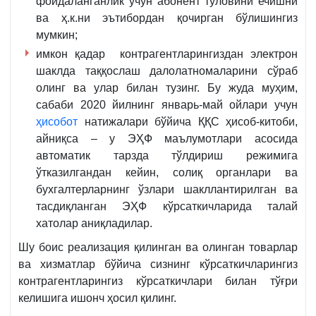
фойдаланганлик учун абонент тўловини ечишни
ва ҳ.к.ни эътибордан қочирган бўлишингиз
мумкин;
имкон қадар контрагентларингиздан электрон
шаклда таққослаш далолатномаларини сўраб
олинг ва улар билан тузинг. Бу жуда муҳим,
сабаби 2020 йилнинг январь-май ойлари учун
ҳисобот
натижалари бўйича ҚҚС ҳисоб-китоби,
айниқса – у ЭҲФ маълумотлари асосида
автоматик тарзда тўлдириш режимига
ўтказилгандан кейин, солиқ органлари ва
бухгалтерларнинг ўзлари шакллантирилган ва
тасдиқланган ЭҲФ кўрсаткичларида талай
хатолар аниқладилар.
Шу боис реализация қилинган ва олинган товарлар
ва хизматлар бўйича сизнинг кўрсаткичларингиз
контрагентларингиз кўрсаткичлари билан тўғри
келишига ишонч ҳосил қилинг.