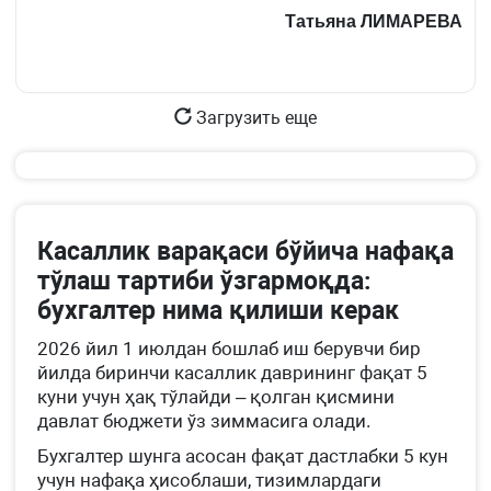
сон
83-
Татьяна ЛИМАРЕВА
Қоидалар
м.
15-
1-
б.
қ.
Загрузить еще
Касаллик варақаси бўйича нафақа
тўлаш тартиби ўзгармоқда:
бухгалтер нима қилиши керак
2026 йил 1 июлдан бошлаб иш берувчи бир
йилда биринчи касаллик даврининг фақат 5
куни учун ҳақ тўлайди – қолган қисмини
давлат бюджети ўз зиммасига олади.
Бухгалтер шунга асосан фақат дастлабки 5 кун
учун нафақа ҳисоблаши, тизимлардаги