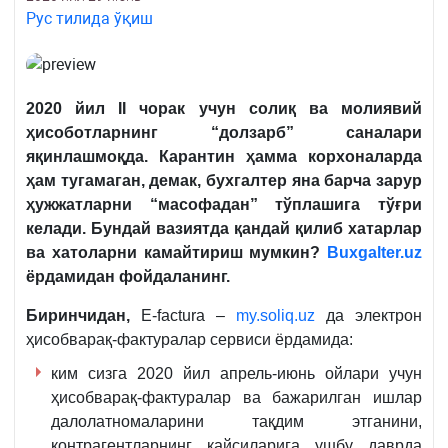
Рус тилида ўқиш
2020 йил
II чорак учун солиқ ва молиявий
ҳисоботларнинг “долзарб” саналари
яқинлашмоқда. Карантин ҳамма корхоналарда
ҳам тугамаган, демак, бухгалтер яна барча зарур
ҳужжатларни “масофадан” тўплашига тўғри
келади. Бундай вазиятда қандай қилиб хатарлар
ва хатоларни камайтириш мумкин?
Buxgalter.uz
ёрдамидан фойдаланинг.
Биринчидан,
E-faсtura –
my.soliq.uz
да электрон
ҳисобварақ-фактуралар сервиси ёрдамида:
ким сизга 2020 йил апрель-июнь ойлари учун
ҳисобварақ-фактуралар ва бажарилган ишлар
далолатномаларини тақдим этганини,
контрагентларнинг қайсиларига ушбу даврда