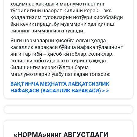
ходимлар ҳақидаги маълумотларнинг
тўғрилигини назорат қилиши керак – акс
ҳолда тизим тўловларни нотўғри ҳисоблайди
ёки кечиктиради, бу муаммони ҳал қилиш
сизнинг зиммангизга тушади.
Янги нормаларни ҳисобга олган ҳолда
касаллик варақаси бўйича нафақа тўлашнинг
янги тартиби – ҳисоб-китоблар, солиқлар,
солиқ ҳисоботида акс эттириш ҳақида
билишингиз керак бўлган барча
маълумотларни ушбу папкадан топасиз:
ВАҚТИНЧА МЕҲНАТГА ЛАЁҚАТСИЗЛИК
НАФАҚАСИ (КАСАЛЛИК ВАРАҚАСИ) > >
«НОРМА»нинг АВГУСТДАГИ