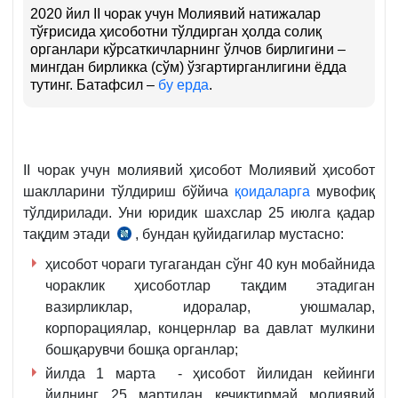
2020 йил II чорак учун Молиявий натижалар
тўғрисида ҳисоботни тўлдирган ҳолда солиқ
органлари кўрсаткичларнинг ўлчов бирлигини –
мингдан бирликка (сўм) ўзгартирганлигини ёдда
тутинг. Батафсил –
бу ерда
.
II чорак учун молиявий ҳисобот Молиявий ҳисобот
шаклларини тўлдириш бўйича
қоидаларга
мувофиқ
тўлдирилади. Уни юридик шахслар 25 июлга қадар
тақдим этади
, бундан қуйидагилар мустасно:
03.07.2000
й.
ҳисобот чораги тугагандан сўнг 40 кун мобайнида
942-
чораклик ҳисоботлар тақдим этадиган
сон
вазирликлар, идоралар, уюшмалар,
НИЗОМ
корпорациялар, концернлар ва давлат мулкини
1-
бошқарувчи бошқа органлар;
4-
йилда 1 марта - ҳисобот йилидан кейинги
б.
йилнинг 25 мартидан кечиктирмай молиявий