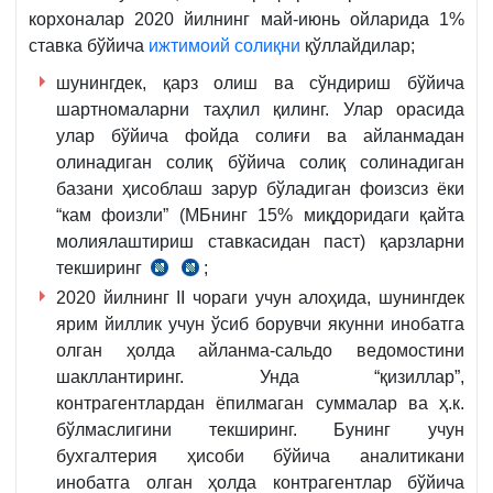
корхоналар 2020 йилнинг май-июнь ойларида 1%
ставка бўйича
ижтимоий солиқни
қўллайдилар;
шунингдек, қарз олиш ва сўндириш бўйича
шартномаларни таҳлил қилинг. Улар орасида
улар бўйича фойда солиғи ва айланмадан
олинадиган солиқ бўйича солиқ солинадиган
базани ҳисоблаш зарур бўладиган фоизсиз ёки
“кам фоизли” (МБнинг 15% миқдоридаги қайта
молиялаштириш ставкасидан паст) қарзларни
текширинг
;
СК
СК
2020 йилнинг II чораги учун алоҳида, шунингдек
299-
463-
ярим йиллик учун ўсиб борувчи якунни инобатга
м.
м.
олган ҳолда айланма-сальдо ведомостини
4-
1-
шакллантиринг. Унда “қизиллар”,
қ.
қ.
контрагентлардан ёпилмаган суммалар ва ҳ.к.
бўлмаслигини текширинг. Бунинг учун
бухгалтерия ҳисоби бўйича аналитикани
инобатга олган ҳолда контрагентлар бўйича