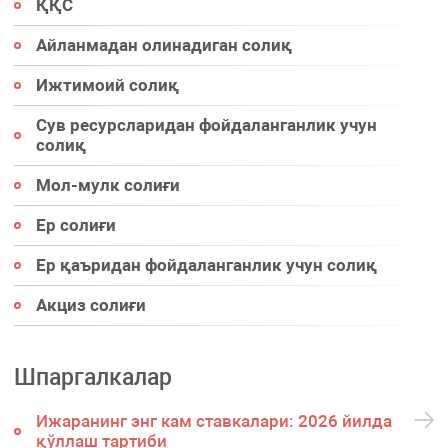
ҚҚС
Айланмадан олинадиган солиқ
Ижтимоий солиқ
Сув ресурсларидан фойдаланганлик учун
солиқ
Мол-мулк солиғи
Ер солиғи
Ер қаъридан фойдаланганлик учун солиқ
Акциз солиғи
Шпаргалкалар
Ижаранинг энг кам ставкалари: 2026 йилда
қўллаш тартиби