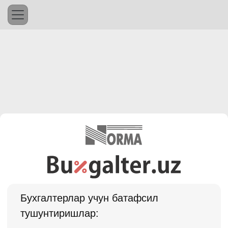
Бухгалтерлар учун батафсил
тушунтиришлар: