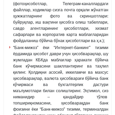
(фотоҳисоботлар, Телеграм-каналлардаги
файллар, ходимлар сизга почта орқали жўнатган
ҳужжатларнинг фото ва скриншотлари:
буйруқлар, иш вақтини ҳисобга олиш табеллари,
савдо агентларининг ҳисоботлари, хизмат
сафарлари ва корпоратив карта маблағларидан
фойдаланиш бўйича бўнак ҳисоботлари ва ҳ.к.);
“Банк-мижоз” ёки “Интернет-банкинг” тизими
ёрдамида ҳисобот даври учун ҳисобварақлар, шу
жумладан КБКда маблағлар ҳаракати бўйича
банк кўчирмасини шакллантиринг ва таҳлил
қилинг. Қолдиқни асосий, иккиламчи ва махсус
ҳисобварақлар, валюта ҳисобварағи бўйича банк
кўчирмаси ва бухгалтерлик дастури
маълумотлари билан солиштиринг. Эҳтимол, сиз
ниманидир – қандайдир тўлов
топшириқномасини, ҳисобварақдан банк
фоизини ёки “Банк-мижоз” тизими, терминалдан