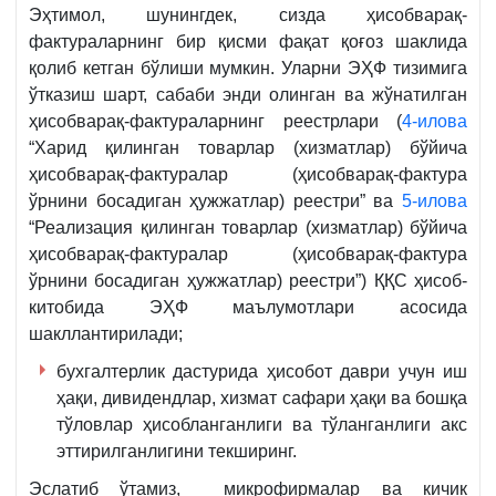
Эҳтимол, шунингдек, сизда ҳисобварақ-
фактураларнинг бир қисми фақат қоғоз шаклида
қолиб кетган бўлиши мумкин. Уларни ЭҲФ тизимига
ўтказиш шарт, сабаби энди олинган ва жўнатилган
ҳисобварақ-фактураларнинг реестрлари (
4-илова
“Харид қилинган товарлар (хизматлар) бўйича
ҳисобварақ-фактуралар (ҳисобварақ-фактура
ўрнини босадиган ҳужжатлар) реестри” ва
5-илова
“Реализация қилинган товарлар (хизматлар) бўйича
ҳисобварақ-фактуралар (ҳисобварақ-фактура
ўрнини босадиган ҳужжатлар) реестри”) ҚҚС ҳисоб-
китобида ЭҲФ маълумотлари асосида
шакллантирилади;
бухгалтерлик дастурида ҳисобот даври учун иш
ҳақи, дивидендлар, хизмат сафари ҳақи ва бошқа
тўловлар ҳисобланганлиги ва тўланганлиги акс
эттирилганлигини текширинг.
Эслатиб ўтамиз, микрофирмалар ва кичик