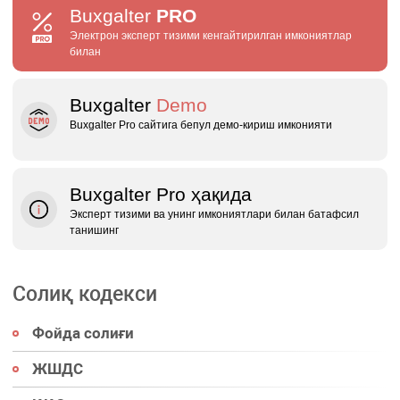
Buxgalter
PRO
Электрон эксперт тизими кенгайтирилган имкониятлар
билан
Buxgalter
Demo
Buxgalter Pro сайтига бепул демо‑кириш имконияти
Buxgalter Pro ҳақида
Эксперт тизими ва унинг имкониятлари билан батафсил
танишинг
Солиқ кодекси
Фойда солиғи
ЖШДС