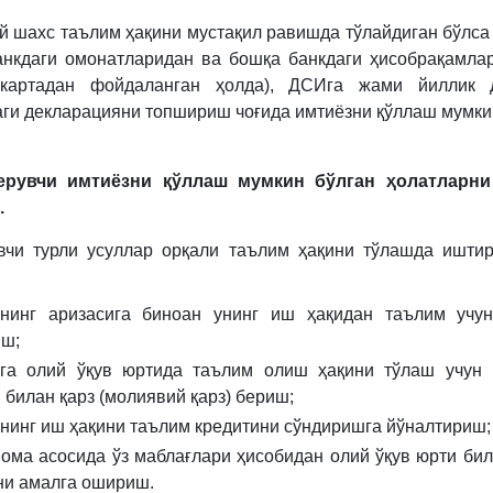
 шахс таълим ҳақини мустақил равишда тўлайдиган бўлса 
анкдаги омонатларидан ва бошқа банкдаги ҳисобрақамла
 картадан фойдаланган ҳолда), ДСИга жами йиллик 
аги декларацияни топшириш чоғида имтиёзни қўллаш мумки
ерувчи имтиёзни қўллаш мумкин бўлган ҳолатларни
.
чи турли усуллар орқали таълим ҳақини тўлашда ишти
нинг аризасига биноан унинг иш ҳақидан таълим учун
иш;
га олий ўқув юртида таълим олиш ҳақини тўлаш учун 
 билан қарз (молиявий қарз) бериш;
нинг иш ҳақини таълим кредитини сўндиришга йўналтириш;
ома асосида ўз маблағлари ҳисобидан олий ўқув юрти бил
ни амалга ошириш.