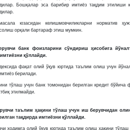
дилар. Бошқалар эса барибир имтиёз тақдим этилиши 
дилар.
масала юзасидан келишмовчиликларни норматив ҳуж
 солиш орқали бартараф этиш мумкин.
ерувчи банк фоизларини сўндириш ҳисобига йўнал
 имтиёзни қўллайди.
дексида фақат олий ўқув юртида таълим олиш учун йўна
имтиёз берилади.
ини тўлаш учун банк томонидан берилган кредит бўйича 
атбиқ этилмайди.
ерувчи таълим ҳақини тўлаш учун иш берувчидан олин
илган тақдирда имтиёзни қўллайди.
чи ходимга олий ўқув юртида таълим олиш ҳақини тўлаш 