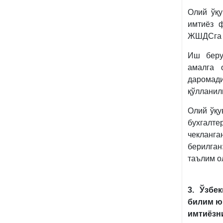
Олий ўқ
имтиёз ф
ЖШДСга н
Иш беру
амалга 
даромад
қўллани
Олий ўқу
бухгалте
чекланг
берилга
таълим о
3. Ўзбе
билим ю
имтиёзни