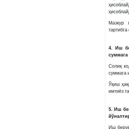
ҳисоблай
ҳисоблай
Мазкур 
тартибга
4. Иш б
суммага
Солиқ ко
суммага 
Ўқиш ҳақ
имтиёз т
5. Иш б
йўналтир
Иш берув