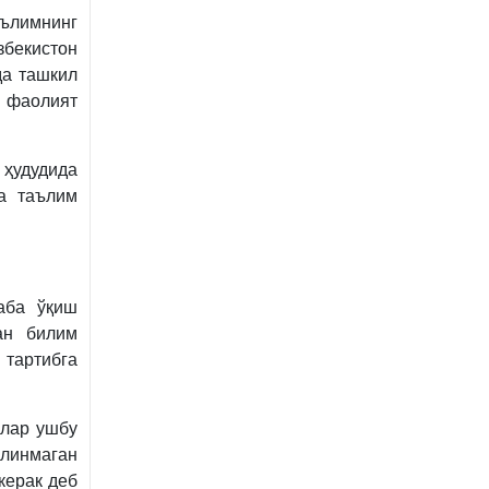
ълимнинг
збекистон
да ташкил
а фаолият
 ҳудудида
а таълим
аба ўқиш
ан билим
тартибга
млар ушбу
илинмаган
керак деб