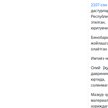
2107-сон
дастурла
Республи
этилган,
юритувчи
Бинобари
жойлашг
олаётган
Имтиёз ч
Олий ўқ
даврини
юртида,
солинмаг
Мазкур ҳ
материал
хориждаг