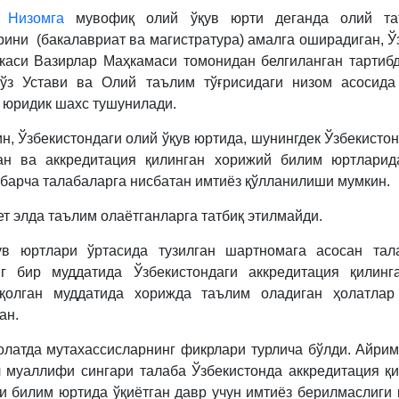
Низомга
мувофиқ олий ўқув юрти деганда олий та
рини (бакалавриат ва магистратура) амалга оширадиган, Ў
каси Вазирлар Маҳкамаси томонидан белгиланган тартиб
 ўз Устави ва Олий таълим тўғрисидаги низом асосид
 юридик шахс тушунилади.
н, Ўзбекистондаги олий ўқув юртида, шунингдек Ўзбекистон
ан ва аккредитация қилинган хорижий билим юртларид
 барча талабаларга нисбатан имтиёз қўлланилиши мумкин.
ет элда таълим олаётганларга татбиқ этилмайди.
ув юртлари ўртасида тузилган шартномага асосан тал
нг бир муддатида Ўзбекистондаги аккредитация қилинг
 қолган муддатида хорижда таълим оладиган ҳолатлар 
ан.
олатда мутахассисларнинг фикрлари турлича бўлди. Айри
 муаллифи сингари талаба Ўзбекистонда аккредитация қ
и билим юртида ўқиётган давр учун имтиёз берилмаслиги 