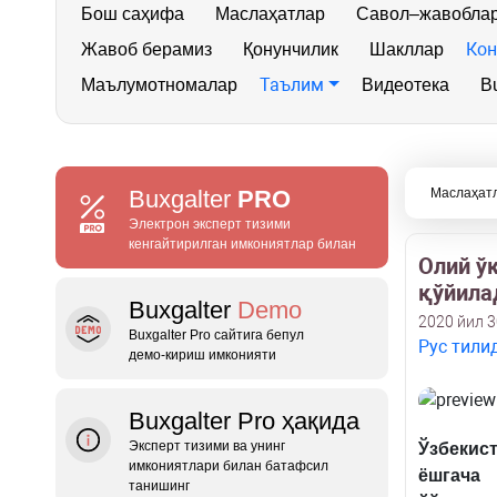
Бош саҳифа
Маслаҳатлар
Савол–жавобла
Кон
Жавоб берамиз
Қонунчилик
Шакллар
Таълим
Маълумотномалар
Видеотека
Bu
Buxgalter
PRO
Маслаҳат
Электрон эксперт тизими
кенгайтирилган имкониятлар билан
Олий ў
қўйила
Buxgalter
Demo
2020 йил 
Buxgalter Pro сайтига бепул
Рус тили
демо‑кириш имконияти
Buxgalter Pro ҳақида
Эксперт тизими ва унинг
Ўзбекис
имкониятлари билан батафсил
ёшгача
танишинг