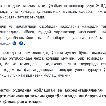
ув юртидаги таълим ҳақи тўлайдиган шахслар учун ЖШД
ақат учта ҳолатда қўлланилиши мумкин, сабаби - имт
исбатан татбиқ этилади.
вчи ўз маблағлари ҳисобидан кадрларни мақсадли та
оширадиган бўлса, бундай харажатлар жисмоний шах
и ҳисобланмайди ва бинобарин, уларга нисбата
лмайди
.
2007
СК
й.
369-
в юртида таълим олиш ҳақ тўлаши мумкин бўлган шахсла
таҳрирдаги
м.
рлар эътиборидан четда қолиши мумкин. Бир томондан,
СК
ан, бошқа томондан – кодекснинг янги таҳририда кен
171-
н: ходим ва фарзандларидан ташқари унинг турмуш ўр
м.
лиши учун ҳам имтиёзни қўллаш мумкин.
кистон ҳудудида жойлашган ва аккредитацияланган
рти филиалида таълим ҳақи тўланганда, иш берувчи т
 қўллаш рад этилади.