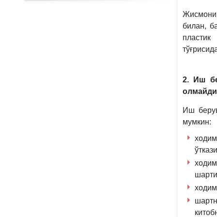
Жисмоний
билан, б
пластик
тўғрисид
2. Иш б
олмайди
Иш берув
мумкин:
ходим
ўтказ
ходим
шарти
ходим
шартн
китоб