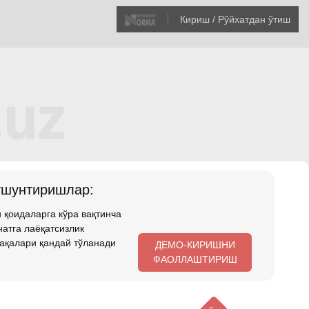
Кириш / Рўйхатдан ўтиш
ушунтиришлар:
 қоидаларга кўра вақтинча
атга лаёқатсизлик
ақалари қандай тўланади
ДЕМО-КИРИШНИ
ФАОЛЛАШТИРИШ