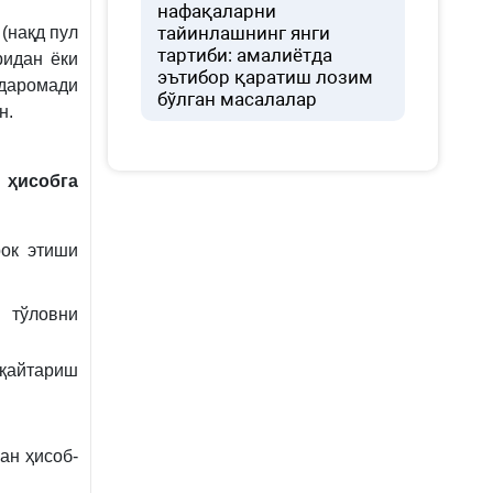
нафақаларни
тайинлашнинг янги
(нақд пул
тартиби: амалиётда
ридан ёки
эътибор қаратиш лозим
даромади
бўлган масалалар
н.
 ҳисобга
рок этиши
 тўловни
қайтариш
ан ҳисоб-