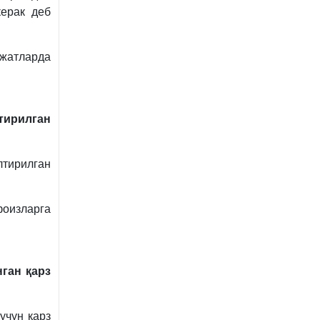
керак деб
жатларда
тирилган
лтирилган
фоизларга
ган қарз
учун қарз