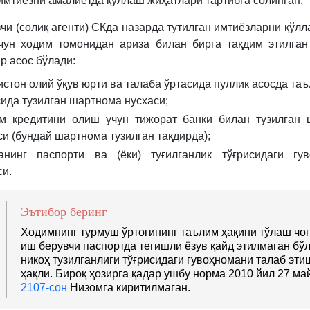
имтиёзни амалиётда қўллаш жиҳатлари тартибга солинган.
м.
31-
чи (солиқ агенти) СКда назарда тутилган имтиёзларни қўлл
б.
чун ходим томонидан ариза билан бирга тақдим этилган
р асос бўлади:
истон олий ўқув юрти ва талаба ўртасида пуллик асосда та
сида тузилган шартнома нусхаси;
м кредитини олиш учун тижорат банки билан тузилган
си (бундай шартнома тузилган тақдирда);
анинг паспорти ва (ёки) туғилганлик тўғрисидаги гу
си.
Эътибор беринг
Ходимнинг турмуш ўртоғининг таълим ҳақини тўлаш чо
иш берувчи паспортда тегишли ёзув қайд этилмаган бўл
никоҳ тузилганлиги тўғрисидаги гувоҳномани талаб эти
ҳақли. Бироқ ҳозирга қадар ушбу норма 2010 йил 27 ма
2107-сон
Низомга киритилмаган.