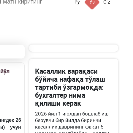
Ру
Ўз
Oʻz
Касаллик варақаси
йўл
бўйича нафақа тўлаш
тартиби ўзгармоқда:
бухгалтер нима
қилиши керак
2026 йил 1 июлдан бошлаб иш
берувчи бир йилда биринчи
ингдек
26
касаллик даврининг фақат 5
ши
)
учун