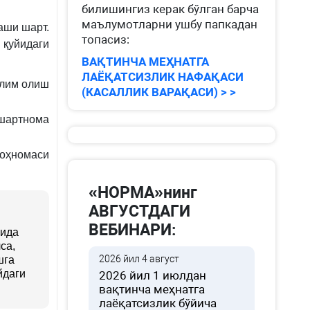
билишингиз керак бўлган барча
маълумотларни ушбу папкадан
аши шарт.
топасиз:
 қуйидаги
ВАҚТИНЧА МЕҲНАТГА
ЛАЁҚАТСИЗЛИК НАФАҚАСИ
ълим олиш
(КАСАЛЛИК ВАРАҚАСИ) > >
 шартнома
воҳномаси
«НОРМА»нинг
АВГУСТДАГИ
ВЕБИНАРИ:
ғида
са,
2026 йил 4 август
шга
йдаги
2026 йил 1 июлдан
вақтинча меҳнатга
лаёқатсизлик бўйича