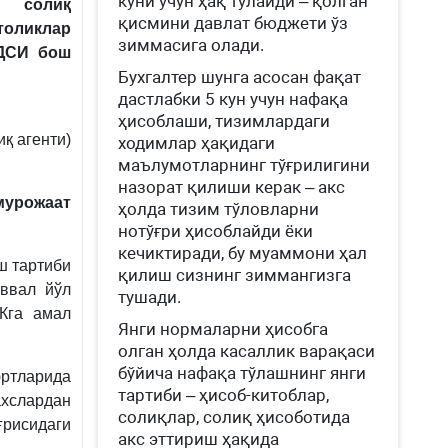
куни учун ҳақ тўлайди – қолган
солиқ
қисмини давлат бюджети ўз
толиклар
зиммасига олади.
ДСИ
бош
Бухгалтер шунга асосан фақат
дастлабки 5 кун учун нафақа
ҳисоблаши, тизимлардаги
қ агенти)
ходимлар ҳақидаги
маълумотларнинг тўғрилигини
назорат қилиши керак – акс
мурожаат
ҳолда тизим тўловларни
нотўғри ҳисоблайди ёки
кечиктиради, бу муаммони ҳал
ш тартиби
қилиш сизнинг зиммангизга
аввал йўл
тушади.
СКга амал
Янги нормаларни ҳисобга
олган ҳолда касаллик варақаси
бўйича нафақа тўлашнинг янги
юртларида
тартиби – ҳисоб-китоблар,
хслардан
солиқлар, солиқ ҳисоботида
ғрисидаги
акс эттириш ҳақида