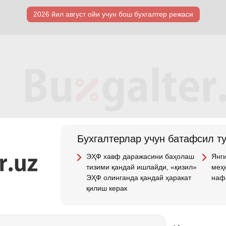
2026 йил август ойи учун бош бухгалтер режаси
Бухгалтерлар учун батафсил т
ЭҲФ хавф даражасини баҳолаш
Янги
тизими қандай ишлайди, «қизил»
меҳн
ЭҲФ олинганда қандай ҳаракат
наф
қилиш керак