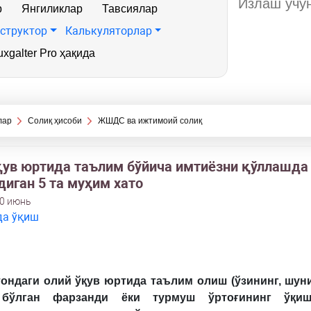
р
Янгиликлар
Тавсиялар
структор
Калькуляторлар
xgalter Pro ҳақида
лар
Солиқ ҳисоби
ЖШДС ва ижтимоий солиқ
қув юртида таълим бўйича имтиёзни қўллашда 
диган 5 та муҳим хато
30 июнь
да ўқиш
тондаги
олий
ўқув
юртида
таълим
олиш
(
ўзининг
,
шун
б
ў
лган
фарзанди
ёки
турмуш
ўртоғининг
ўқи