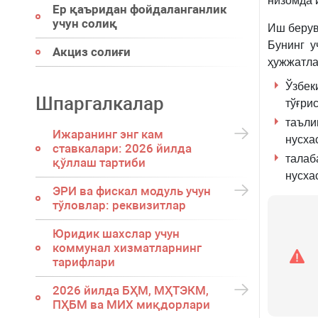
низомда 
Ер қаъридан фойдаланганлик
учун солиқ
Иш берув
Бунинг у
Акциз солиғи
ҳужжатла
Ўзбек
Шпаргалкалар
тўғри
таъли
Ижаранинг энг кам
нусха
ставкалари: 2026 йилда
талаб
қўллаш тартиби
нусха
ЭРИ ва фискал модуль учун
тўловлар: реквизитлар
Юридик шахслар учун
коммунал хизматларнинг
тарифлари
2026 йилда БҲМ, МҲТЭКМ,
ПҲБМ ва МИХ миқдорлари