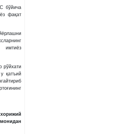
С бўйича
иёз фақат
йёрлашни
сларнинг
н имтиёз
р рўйхати
 у қатъий
гайтириб
тоғининг
 хорижий
омонидан