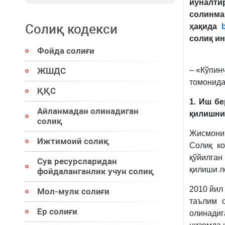
йўналти
солинма
Солиқ кодекси
ҳақида
солиқ
ин
Фойда солиғи
ЖШДС
– «Кўпин
томонида
ҚҚС
1.
Иш
бе
Айланмадан олинадиган
қилишни
солиқ
Жисмоний
Ижтимоий солиқ
Солиқ ко
қўйилган
Сув ресурсларидан
қилиши 
фойдаланганлик учун солиқ
2010 йил
Мол-мулк солиғи
таълим 
Ер солиғи
олинадиг