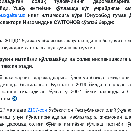
риладиган
солиқ
тўловчининг
даромадларига
йди
.
Ушбу
имтиёзни
қ
ўллашда
кўп
учрайдиган
ха
buxgalter.uz
нинг
илтимосига
кўра
Юнусобод
туман
спектори
Низомиддин
СУЛТОНОВ
сўзлаб
берди
:
ча ЖШДС бўйича ушбу имтиёзни қўллашда иш берувчи (соли
н қуйидаги хатоларга йўл қўйилиши мумкин:
рувчи
имтиёзни
қўлламайди
ва
солиқ
инспекциясига
тавсия
этади
.
 шахсларнинг даромадларига тўлов манбаида солиқ соли
дексида белгиланган. Бухгалтер 2019 йилда ва ундан 
 хатони тузатадиган бўлса, у 2007 йилги таҳрирдаги 
лозим
.
2007
й.
 27 мартдаги
2107-сон
Ўзбекистон Республикаси олий ўқув 
таҳрирдаги
олиш учун йўналтириладиган маблағларга жисмоний ша
СК
ан даромад солиғи бўйича имтиёзни қўллаш тартиби тў
179-