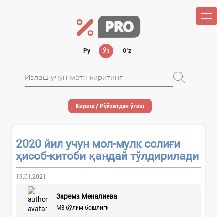
Tog
nav
Ру
Ўз
Oʻz
Кириш / Рўйхатдан ўтиш
2020 йил учун мол-мулк солиғи
ҳисоб-китоби қандай тўлдирилади
19.01.2021
Зарема Меналиева
МВ бўлим бошлиғи