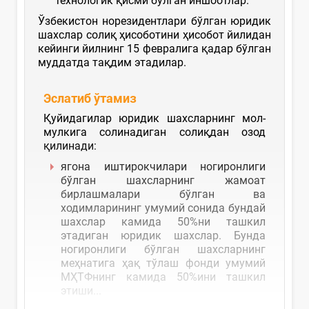
технологик қисми бўлган иншоотлар.
Ўзбекистон норезидентлари бўлган юридик
шахслар солиқ ҳисоботини ҳисобот йилидан
кейинги йилнинг 15 февралига қадар бўлган
муддатда тақдим этадилар.
Эслатиб ўтамиз
Қуйидагилар юридик шахсларнинг мол-
мулкига солинадиган солиқдан озод
қилинади:
ягона иштирокчилари ногиронлиги
бўлган шахсларнинг жамоат
бирлашмалари бўлган ва
ходимларининг умумий сонида бундай
шахслар камида 50%ни ташкил
этадиган юридик шахслар. Бунда
ногиронлиги бўлган шахсларнинг
меҳнатига ҳақ тўлаш фонди умумий
МҲТФнинг камида 50%ини ташкил
этиши...