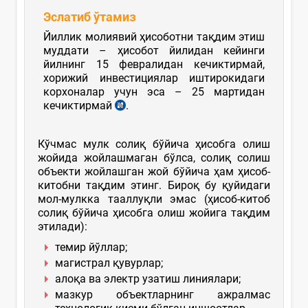
Эслатиб ўтамиз
Йиллик молиявий ҳисоботни тақдим этиш
муддати – ҳисобот йилидан кейинги
йилнинг 15 февралидан кечиктирмай,
хорижий инвестициялар иштирокидаги
корхоналар учун эса – 25 мартидан
кечиктирмай
.
Кўчмас мулк солиқ бўйича ҳисобга олиш
жойида жойлашмаган бўлса, солиқ солиш
объекти жойлашган жой бўйича ҳам ҳисоб-
китобни тақдим этинг. Бироқ бу қуйидаги
мол-мулкка тааллуқли эмас (ҳисоб-китоб
солиқ бўйича ҳисобга олиш жойига тақдим
этилади):
темир йўллар;
магистрал қувурлар;
алоқа ва электр узатиш линиялари;
мазкур объектларнинг ажралмас