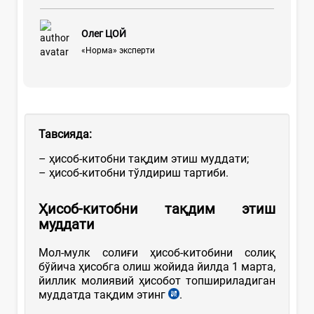
Олег ЦОЙ
«Норма» эксперти
Тавсияда:
– ҳисоб-китобни тақдим этиш муддати;
– ҳисоб-китобни тўлдириш тартиби.
Ҳисоб-китобни тақдим этиш
муддати
Мол-мулк солиғи ҳисоб-китобини солиқ
бўйича ҳисобга олиш жойида йилда 1 марта,
йиллик молиявий ҳисобот топшириладиган
муддатда тақдим этинг
.