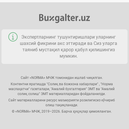
Экспертларнинг тушунтиришлари уларнинг
шахсий фикрини акс эттиради ва Сиз уларга
таяниб мустақил қарор қабул қилишингиз
мумкин.
Сайт «NORMA» МЧЖ томонидан ишлаб чиқилган.
Контентни яратишда "Солиқ ва божхона хабарлари" , "Норма
маслаҳатчи" газеталари, "Амалий бухгалтерия" ЭМТ ва "Амалий
солиқ солиш" ЭМТ материалларидан фойдаланилди.
Сайт материалларини ресурс маъмурияти розилигисиз кўчириб
олиш тақиқланади.
© «NORMA» МЧЖ, 2019–2026. Барча ҳуқуқлар ҳимояланган.