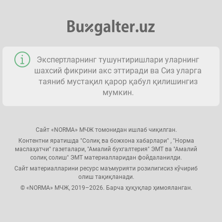
Экспертларнинг тушунтиришлари уларнинг
шахсий фикрини акс эттиради ва Сиз уларга
таяниб мустақил қарор қабул қилишингиз
мумкин.
Сайт «NORMA» МЧЖ томонидан ишлаб чиқилган.
Контентни яратишда "Солиқ ва божхона хабарлари" , "Норма
маслаҳатчи" газеталари, "Амалий бухгалтерия" ЭМТ ва "Амалий
солиқ солиш" ЭМТ материалларидан фойдаланилди.
Сайт материалларини ресурс маъмурияти розилигисиз кўчириб
олиш тақиқланади.
© «NORMA» МЧЖ, 2019–2026. Барча ҳуқуқлар ҳимояланган.