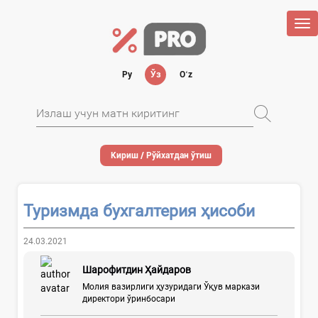
Tog
nav
Ру
Ўз
Oʻz
Кириш / Рўйхатдан ўтиш
Туризмда бухгалтерия ҳисоби
24.03.2021
Шарофитдин Ҳайдаров
Молия вазирлиги ҳузуридаги Ўқув маркази
директори ўринбосари