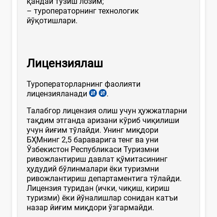
қандай тузиш лозим;
– туроператорнинг технологик
йўқотишлари.
Ли
цензиялаш
Туроператорларнинг фаолияти
лицензияланади
.
Талабгор лицензия олиш учун ҳужжатларни
тақдим этганда аризани кўриб чиқилиши
учун йиғим тўлайди. Унинг миқдори
БҲМнинг 2,5 бараварига тенг ва уни
Ўзбекистон Республикаси Туризмни
ривожлантириш давлат қўмитасининг
ҳудудий бўлинмалари ёки туризмни
ривожлантириш департаментига тўлайди.
Лицензия туридан (ички, чиқиш, кириш
туризми) ёки йўналишлар сонидан катъи
назар йиғим миқдори ўзгармайди.