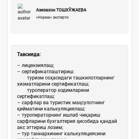
Азизахон ТОШХЎЖАЕВА
«Норма» эксперти
Тавсияда:
– лицензиялаш;
– сертификатлаштириш:
туризм соҳасидаги ташкилотларнинг
хизматларини сертификатлаш;
туроператор ходимларини
сертификатлаш;
– сарфлар ва туристик маҳсулотнинг
қийматини калькуляциялаш;
– туроператорнинг ишлаб чиқариш
сарфларини бухгалтерия ҳисобида қандай
акс эттириш лозим;
– тур таннархининг калькуляциясини