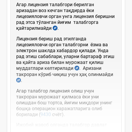
Агар лицензия талабгори берилган
аризадан воз кечган тақдирда ёки
лицезияловчи орган унга лицензия беришни
рад этса тўланган йиғим талабгорга
қайтарилмайди
.
Лицензия бериш рад этилганда
лицезияловчи орган талабгорни ёзма ва
электрон шаклда хабардор қилади. Унда
рад этиш сабаблари, уларни бартараф этиш
ва қайта ариза билан мурожаат қилиш
муддатлари келтирилади
. Аризани
такроран кўриб чиқиш учун ҳақ олинмайди
.
Агар талабгор лицензия олиш учун
такроран мурожаат қилмаса ёки уни
олишдан бош тортса, йиғим миқдори унинг
бошқа операцион харажатларига олиб
борилади (
9430
счёт).
Ижобий жавоб олганда талабгор давлат
божини тўлайди. Давлат божи ставкаси...