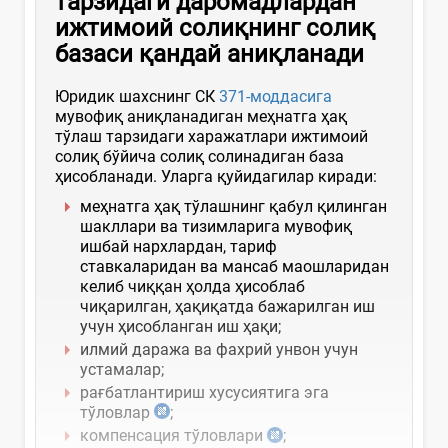
тарзидаги даромадлардан
ижтимоий солиқнинг солиқ
базаси қандай аниқланади
Юридик шахснинг СК
371-моддасига
мувофиқ аниқланадиган меҳнатга ҳақ
тўлаш тарзидаги харажатлари ижтимоий
солиқ бўйича солиқ солинадиган база
ҳисобланади. Уларга қуйидагилар киради:
меҳнатга ҳақ тўлашнинг қабул қилинган
шакллари ва тизимларига мувофиқ
ишбай нархлардан, тариф
ставкаларидан ва мансаб маошларидан
келиб чиққан ҳолда ҳисоблаб
чиқарилган, ҳақиқатда бажарилган иш
учун ҳисобланган иш ҳақи;
илмий даража ва фахрий унвон учун
устамалар;
рағбатлантириш хусусиятига эга
тўловлар
;
компенсация тўловлари
;