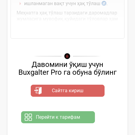
ишланмаган вақт учун ҳақ тўлаш
.
Меҳнатга ҳақ тўлаш тарзидаги даромадлар
жумласига мувофиқ қуйидаги тўловлар ҳам
киради
Давомини ўқиш учун
Buxgalter Pro га обуна бўлинг
Сайтга кириш
Перейти к тарифам