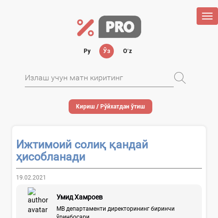
Tog
nav
Ру
Ўз
Oʻz
Кириш / Рўйхатдан ўтиш
Ижтимоий солиқ қандай
ҳисобланади
19.02.2021
Умид Хамроев
МВ департаменти директорининг биринчи
ўринбосари