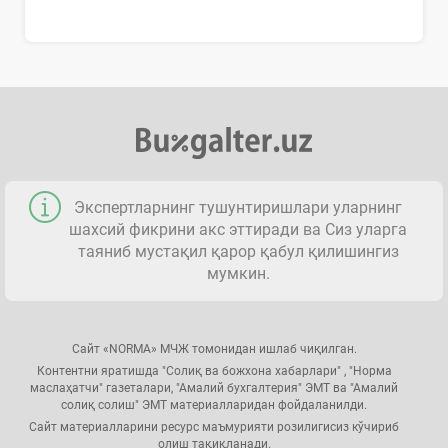
Экспертларнинг тушунтиришлари уларнинг
шахсий фикрини акс эттиради ва Сиз уларга
таяниб мустақил қарор қабул қилишингиз
мумкин.
Сайт «NORMA» МЧЖ томонидан ишлаб чиқилган.
Контентни яратишда "Солиқ ва божхона хабарлари" , "Норма
маслаҳатчи" газеталари, "Амалий бухгалтерия" ЭМТ ва "Амалий
солиқ солиш" ЭМТ материалларидан фойдаланилди.
Сайт материалларини ресурс маъмурияти розилигисиз кўчириб
олиш тақиқланади.