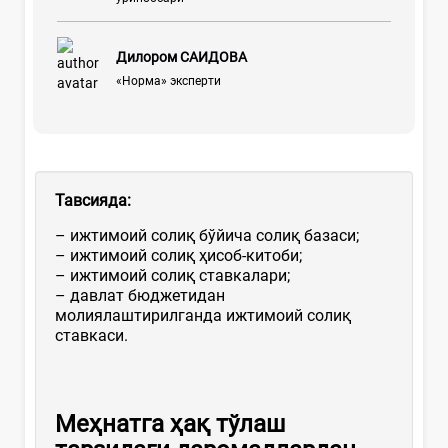
Дилором САИДОВА
«Норма» эксперти
Тавсия
да
:
– ижтимоий солиқ бўйича солиқ базаси;
– ижтимоий солиқ ҳисоб-китоби;
– ижтимоий солиқ ставкалари;
– давлат бюджетидан
молиялаштирилганда ижтимоий солиқ
ставкаси.
Меҳнатга ҳақ тўлаш