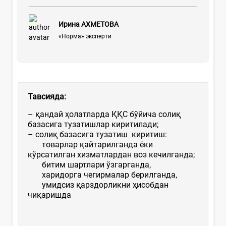
Ирина АХМЕТОВА
«Норма» эксперти
Тавсияда:
– қандай ҳолатларда ҚҚС бўйича солиқ
базасига тузатишлар киритилади;
– солиқ базасига тузатиш киритиш:
товарлар қайтарилганда ёки
кўрсатилган хизматлардан воз кечилганда;
битим шартлари ўзгарганда,
харидорга чегирмалар берилганда,
умидсиз қарздорликни ҳисобдан
чиқаришда