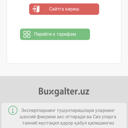
Сайтга кириш
Перейти к тарифам
Экспертларнинг тушунтиришлари уларнинг
шахсий фикрини акс эттиради ва Сиз уларга
таяниб мустақил қарор қабул қилишингиз