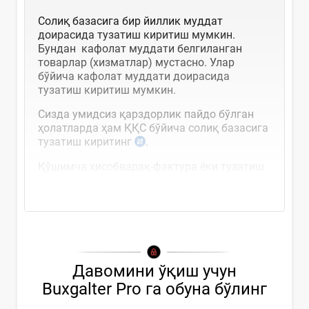
Солиқ базасига бир йиллик муддат
доирасида тузатиш киритиш мумкин.
Бундан кафолат муддати белгиланган
товарлар (хизматлар) мустасно. Улар
бўйича кафолат муддати доирасида
тузатиш киритиш мумкин.
Сизда умидсиз қарздорлик пайдо бўлган
ҳолатларда ҳам ҚҚС бўйича солиқ базасига
тузатиш киритинг
.
Қўшимча ҳисобварақ-фактура ёки тузатиш
киритиш сабабини тасдиқловчи бошқа...
Давомини ўқиш учун
Buxgalter Pro га обуна бўлинг