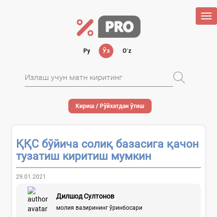
Tog
nav
Ру
Ўз
Oʻz
Кириш / Рўйхатдан ўтиш
ҚҚС бўйича солиқ базасига қачон
тузатиш киритиш мумкин
29.01.2021
Дилшод Султонов
молия вазирининг ўринбосари