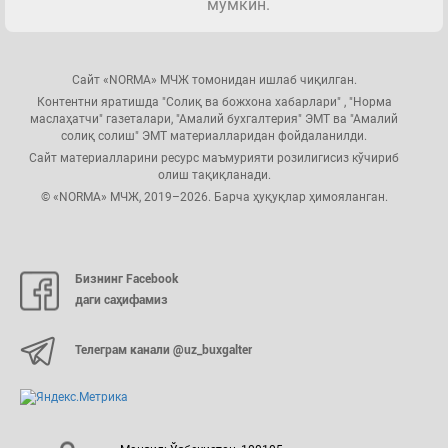
мумкин.
Сайт «NORMA» МЧЖ томонидан ишлаб чиқилган.
Контентни яратишда "Солиқ ва божхона хабарлари" , "Норма
маслаҳатчи" газеталари, "Амалий бухгалтерия" ЭМТ ва "Амалий
солиқ солиш" ЭМТ материалларидан фойдаланилди.
Сайт материалларини ресурс маъмурияти розилигисиз кўчириб
олиш тақиқланади.
© «NORMA» МЧЖ, 2019–2026. Барча ҳуқуқлар ҳимояланган.
Бизнинг Facebook
даги саҳифамиз
Телеграм канали @uz_buxgalter