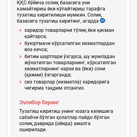
ҚҚС бўйича солиқ базасига уни
камайтириш ёки кўпайтириш тарафга
тузатиш киритилиши мумкин. Солиқ
базасига тузатиш киритинг, агарда
:
харидор товарларни тўлиқ ёки қисман
қайтарса;
буюртмачи кўрсатилган хизматлардан
воз кечса;
битим шартлари ўзгарса, шу жумладан
жўнатилган товарларнинг, кўрсатилган
хизматларнинг нархи ва (ёки) сони
(ҳажми) ўзгарганда;
сиз товарлар (хизматла) харидорига
чегирма тақдим этсангиз.
Эътибор беринг
Тузатиш киритиш унинг юзага келишига
сабабчи бўлган ҳолатлар пайдо бўлган
солиқ даврида (ойида) амалга
оширилади.