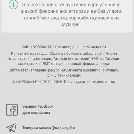
Экспертларнинг тушунтиришлари уларнинг
шахсий фикрини акс эттиради ва Сиз уларга
таяниб мустақил қарор қабул қилишингиз
мумкин.
Сайт «NORMA» МЧЖ томонидан ишлаб чиқилган.
Контентни яратишда "Солиқ ва божхона хабарлари" , "Норма
маслаҳатчи" газеталари, "Амалий бухгалтерия" ЭМТ ва "Амалий
солиқ солиш" ЭМТ материалларидан фойдаланилди.
Сайт материалларини ресурс маъмурияти розилигисиз кўчириб
олиш тақиқланади.
© «NORMA» МЧЖ, 2019–2026. Барча ҳуқуқлар ҳимояланган.
Бизнинг Facebook
даги саҳифамиз
Телеграм канали @uz_buxgalter