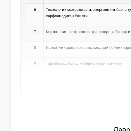
6
Технологик мақсадларга, энергиянинг барча 
сарфланадиган ёнилғи
7
Корхонанинг технологик, транспорт ва бошқа 
8
Ишлаб чиқариш соҳасида моддий бойликларн
9
Тара ва қадоқлаш материаллари қиймати
Моддий харажатларнинг ишлаб чиқарилган маҳс
Давом