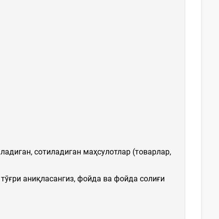
ладиган, сотиладиган маҳсулотлар (товарлар,
тўғри аниқласангиз, фойда ва фойда солиғи