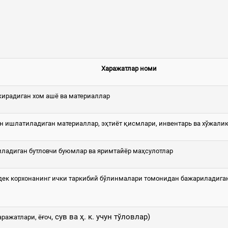
Харажатлар номи
 кирадиган хом ашё ва материаллар
н ишлатиладиган материаллар, эҳтиёт қисмлари, инвентарь ва хўжали
ладиган бутловчи буюмлар ва яримтайёр маҳсулотлар
ек корхонанинг ички таркибий бўлинмалари томонидан бажариладиган,
, сув ва ҳ. к. учун тўловлар)
ражатлари, ёғоч