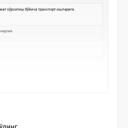
мат кўрсатиш бўйича транспорт ишларига
энергия
бўлинг