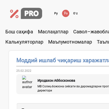
Ру
Ўз
Oʻz
Бош саҳифа
Маслаҳатлар
Савол–жавобл
Калькуляторлар
Маълумотномалар
Таъл
Моддий ишлаб чиқариш харажатл
25.02.2022
Иродахон Аббосхонова
МВ Солиқ-божхона сиёсати ва даромадларни про
директори