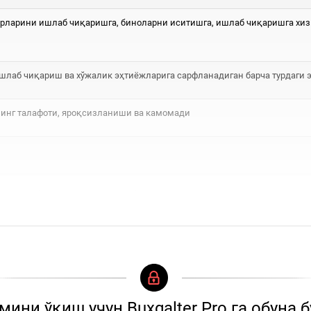
турларини ишлаб чиқаришга, биноларни иситишга, ишлаб чиқаришга хиз
ишлаб чиқариш ва хўжалик эҳтиёжларига сарфланадиган барча турдаги 
инг талафоти, яроқсизланиши ва камомади
улот (ишлар, хизматлар)га...
ини ўқиш учун Buxgalter Pro га обуна 