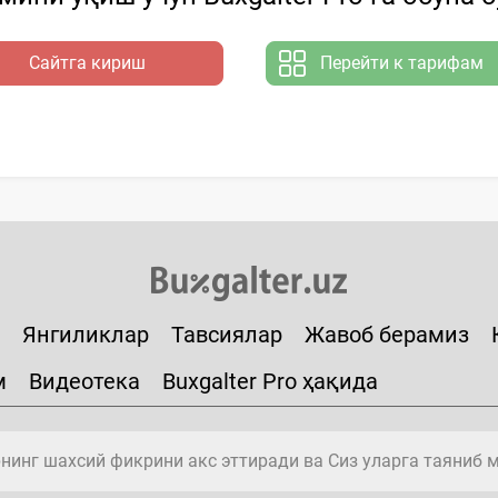
Сайтга кириш
Перейти к тарифам
Янгиликлар
Тавсиялар
Жавоб берамиз
м
Видеотека
Buxgalter Pro ҳақида
инг шахсий фикрини акс эттиради ва Сиз уларга таяниб 