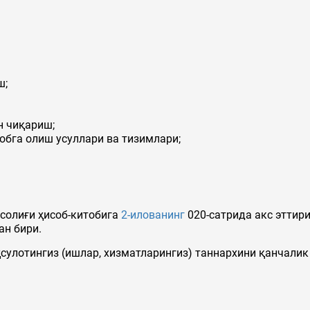
ш;
 чиқариш;
га олиш усуллари ва тизимлари;
солиғи ҳисоб-китобига
2
-илованинг
020-сатрида акс эттири
ан бири.
улотингиз (ишлар, хизматларингиз) таннархини қанчалик 