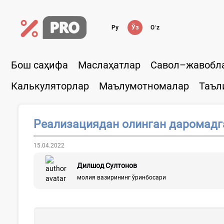
Ру
Ўз
Oʻz
Бош саҳифа
Маслаҳатлар
Савол–жавобл
Калькуляторлар
Маълумотномалар
Таъл
Реализациядан олинган даромадг
15.04.2022
Дилшод Султонов
молия вазирининг ўринбосари