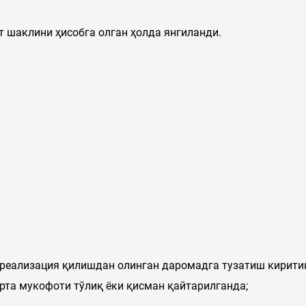
от шаклини ҳисобга олган ҳолда янгиланди.
) реализация қилишдан олинган даромадга тузатиш кирит
урта мукофоти тўлиқ ёки қисман қайтарилганда;