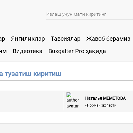
ар
Янгиликлар
Тавсиялар
Жавоб берамиз
им
Видеотека
Buxgalter Pro ҳақида
а тузатиш киритиш
Наталья МЕМЕТОВА
«Норма» эксперти