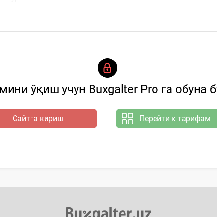
ини ўқиш учун Buxgalter Pro га обуна 
Сайтга кириш
Перейти к тарифам