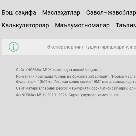
Бош саҳифа
Маслаҳатлар
Савол–жавоблар
Калькуляторлар
Маълумотномалар
Таъли
Экспертларнинг тушунтиришлари уларн
Сайт «NORMA» МЧЖ томонидан ишлаб чиқилган.
Контентни яратишда "Солиқ ва божхона хабарлари" , "Норма масла
бухгалтерия" ЭМТ ва "Амалий солиқ солиш" ЭМТ материалларидан
Сайт материалларини ресурс маъмурияти розилигисиз кўчириб ол
© «NORMA» МЧЖ, 2019–2026. Барча ҳуқуқлар ҳимояланган.