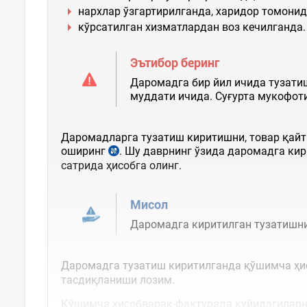
нархлар ўзгартирилганда, харидор томони
кўрсатилган хизматлардан воз кечилганда.
Эътибор беринг
Даромадга бир йил ичида тузатиш
муддати ичида. Суғурта мукофоти
Даромадларга тузатиш киритишни, товар қайта
оширинг
.
Шу даврнинг ўзида даромадга кири
сатрида ҳисобга олинг.
Мисол
Даромадга киритилган тузатишни
Даромадга тузатиш киритилганда қўшимча ҳ
тасдиқланиши лозим
.
Қўшимча ҳисобварақ-фактурада қуйидагиларни