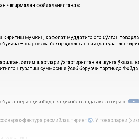
дан чегирмадан фойдаланилганда;
 киритиш мумкин, кафолат муддатига эга бўлган товарла
 бўйича – шартнома бекор қилинган пайтда тузатиш кирит
рилган, битим шартлари ўзгартирилган ва шунга ўхшаш в
тилган тузатиш суммасини ўсиб борувчи тартибда Фойда с
 бухгалтерия ҳисобида ва ҳисоботларда акс эттириш
исобварақ-фактура расмийлаштиринг
. У товарларни (хи
 кўрсатинг: