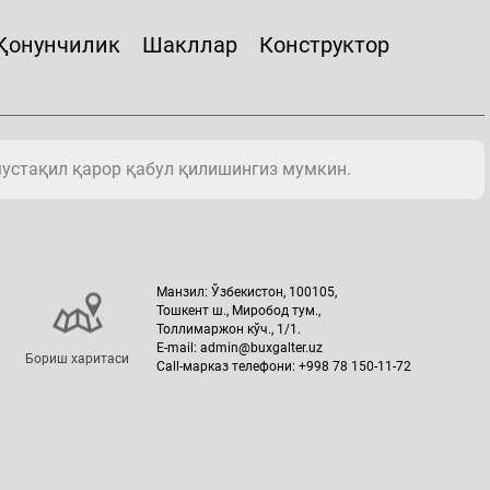
Қонунчилик
Шакллар
Конструктор
мустақил қарор қабул қилишингиз мумкин.
Манзил: Ўзбекистон, 100105,
Тошкент ш., Миробод тум.,
Толлимаржон кўч., 1/1.
E-mail: admin@buxgalter.uz
Бориш харитаси
Call-марказ телефони: +998 78 150-11-72