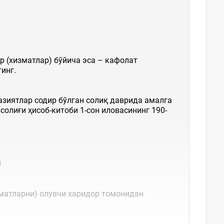
р (хизматлар) бўйича эса – кафолат
инг.
азиятлар содир бўлган солиқ даврида амалга
олиғи ҳисоб-китоби 1-сон иловасининг 190-
зматларни) олувчи харидор томонидан