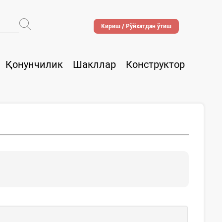
Кириш / Рўйхатдан ўтиш
Қонунчилик
Шакллар
Конструктор