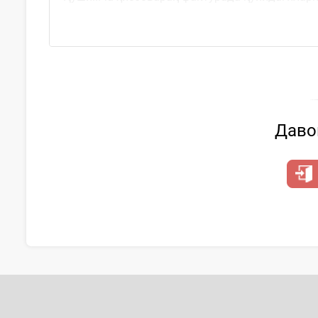
ҳужжат рақами ва...
Давом