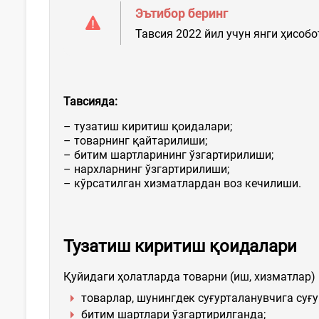
Эътибор беринг
Тавсия 2022 йил учун янги ҳисоб
Тавсияда
:
– тузатиш киритиш қоидалари;
– товарнинг қайтарилиши;
– битим шартларининг ўзгартирилиши;
– нархларнинг ўзгартирилиши;
– кўрсатилган хизматлардан воз кечилиши.
Тузатиш
киритиш қоидалари
Қуйидаги ҳолатларда товарни (иш, хизматлар
товарлар, шунингдек суғурталанувчига суғ
битим шартлари ўзгартирилганда;