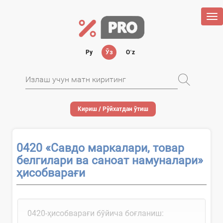
Tog
nav
Ру
Ўз
Oʻz
Кириш / Рўйхатдан ўтиш
0420 «Савдо маркалари, товар
белгилари ва саноат намуналари»
ҳисобварағи
0420-ҳисобварағи бўйича боғланиш: