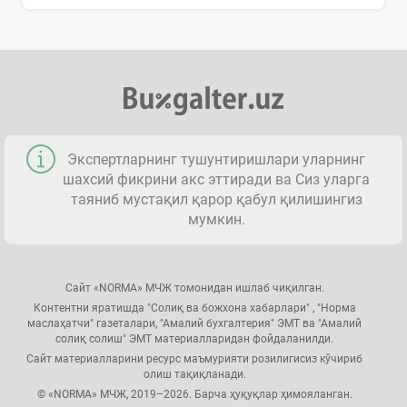
Экспертларнинг тушунтиришлари уларнинг
шахсий фикрини акс эттиради ва Сиз уларга
таяниб мустақил қарор қабул қилишингиз
мумкин.
Сайт «NORMA» МЧЖ томонидан ишлаб чиқилган.
Контентни яратишда "Солиқ ва божхона хабарлари" , "Норма
маслаҳатчи" газеталари, "Амалий бухгалтерия" ЭМТ ва "Амалий
солиқ солиш" ЭМТ материалларидан фойдаланилди.
Сайт материалларини ресурс маъмурияти розилигисиз кўчириб
олиш тақиқланади.
© «NORMA» МЧЖ, 2019–2026. Барча ҳуқуқлар ҳимояланган.