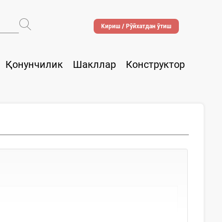
Кириш / Рўйхатдан ўтиш
Қонунчилик
Шакллар
Конструктор