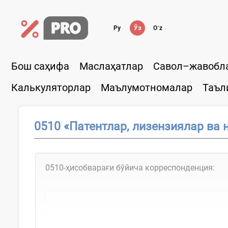
Ру
Ўз
Oʻz
Бош саҳифа
Маслаҳатлар
Савол–жавобл
Калькуляторлар
Маълумотномалар
Таъл
0510 «Патентлар, лизензиялар ва 
0510-ҳисобварағи бўйича корреспонденция: