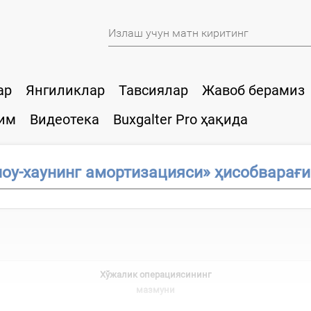
ар
Янгиликлар
Тавсиялар
Жавоб берамиз
им
Видеотека
Buxgalter Pro ҳақида
ноу-хаунинг амортизацияси» ҳисобварағи
Хўжалик операциясининг
мазмуни