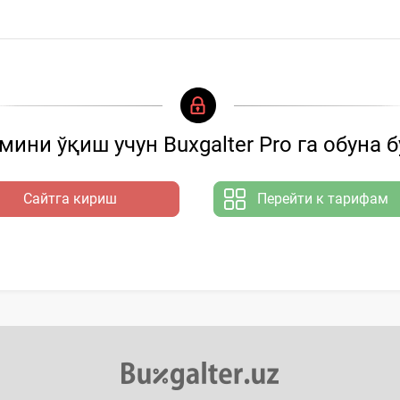
ини ўқиш учун Buxgalter Pro га обуна 
Сайтга кириш
Перейти к тарифам