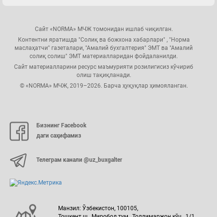
Сайт «NORMA» МЧЖ томонидан ишлаб чиқилган.
Контентни яратишда "Солиқ ва божхона хабарлари" , "Норма
маслаҳатчи" газеталари, "Амалий бухгалтерия" ЭМТ ва "Амалий
солиқ солиш" ЭМТ материалларидан фойдаланилди.
Сайт материалларини ресурс маъмурияти розилигисиз кўчириб
олиш тақиқланади.
© «NORMA» МЧЖ, 2019–2026. Барча ҳуқуқлар ҳимояланган.
Бизнинг Facebook
даги саҳифамиз
Телеграм канали @uz_buxgalter
Манзил: Ўзбекистон, 100105,
Тошкент ш., Миробод тум., Толлимаржон кўч., 1/1.