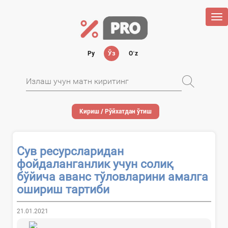
Tog
nav
Ру
Ўз
Oʻz
Кириш / Рўйхатдан ўтиш
Сув ресурсларидан
фойдаланганлик учун солиқ
бўйича аванс тўловларини амалга
ошириш тартиби
21.01.2021