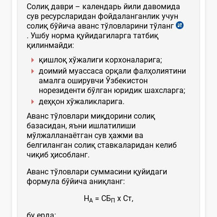
Солиқ даври – календарь йили давомида
сув ресурсларидан фойдаланганлик учун
солиқ бўйича аванс тўловларини тўланг
. Ушбу норма қуйидагиларга татбиқ
қилинмайди:
қишлоқ хўжалиги корхоналарига;
доимий муассаса орқали фалҳолиятини
амалга оширувчи Ўзбекистон
норезиденти бўлган юридик шахсларга;
деҳқон хўжаликларига.
Аванс тўловлари миқдорини солиқ
базасидан, яъни ишлатилиши
мўлжалланаётган сув ҳажми ва
белгиланган солиқ ставкаларидан келиб
чиқиб ҳисобланг.
Аванс тўловлари суммасини қуйидаги
формула бўйича аниқланг:
Н
= СБ
х Ст,
А
П
бу ерда: