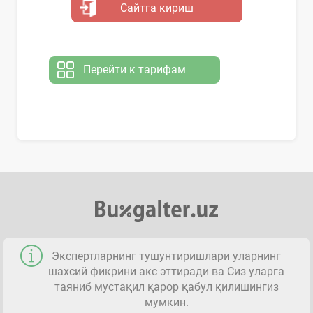
Сайтга кириш
Перейти к тарифам
Экспертларнинг тушунтиришлари уларнинг
шахсий фикрини акс эттиради ва Сиз уларга
таяниб мустақил қарор қабул қилишингиз
мумкин.