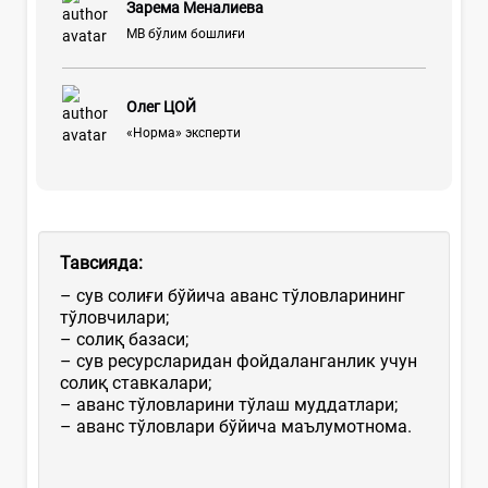
Зарема Меналиева
МВ бўлим бошлиғи
Олег ЦОЙ
«Норма» эксперти
Тавсияда:
– сув солиғи бўйича аванс тўловларининг
тўловчилари;
– солиқ базаси;
– сув ресурсларидан фойдаланганлик учун
солиқ ставкалари;
– аванс тўловларини тўлаш муддатлари;
– аванс тўловлари бўйича маълумотнома.