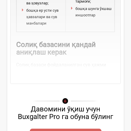
тармоғи;
ва ҳовузлар;
бошқа шунга ўхшаш
бошқа ер усти сув
иншоотлар
ҳавзалари ва сув
манбалари
Солиқ базасини қандай
аниқлаш керак
Солиқ базаси фойдаланилган сув ҳажми
ҳисобланади...
Давомини ўқиш учун
Buxgalter Pro га обуна бўлинг