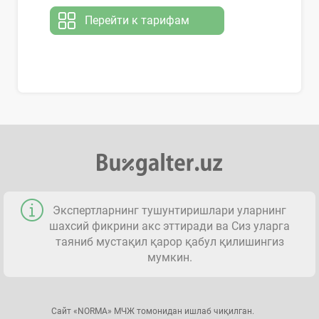
Перейти к тарифам
Экспертларнинг тушунтиришлари уларнинг
шахсий фикрини акс эттиради ва Сиз уларга
таяниб мустақил қарор қабул қилишингиз
мумкин.
Сайт «NORMA» МЧЖ томонидан ишлаб чиқилган.