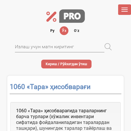
Tog
nav
Ру
Ўз
Oʻz
Кириш / Рўйхатдан ўтиш
1060 «Тара» ҳисобварағи
1060 «Тара» ҳисобварағида тараларнинг
барча турлари (хўжалик инвентари
сифатида фойдаланиладиган таралардан
ташқари), шунингдек таралар тайёрлаш ва