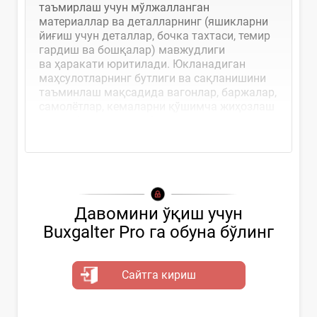
таъмирлаш учун мўлжалланган
материаллар ва деталларнинг (яшикларни
йиғиш учун деталлар, бочка тахтаси, темир
гардиш ва бошқалар) мавжудлиги
ва ҳаракати юритилади. Юкланадиган
маҳсулотларнинг бутлиги ва сақланишини
таъминлаш мақсадида вагонлар, баржалар,
самолётлар, кемаларни қўшимча жиҳозлаш
учун мўлжалланган буюмлар
Давомини ўқиш учун
Buxgalter Pro га обуна бўлинг
Сайтга кириш