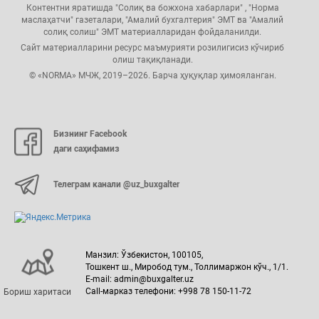
Контентни яратишда "Солиқ ва божхона хабарлари" , "Норма
маслаҳатчи" газеталари, "Амалий бухгалтерия" ЭМТ ва "Амалий
солиқ солиш" ЭМТ материалларидан фойдаланилди.
Сайт материалларини ресурс маъмурияти розилигисиз кўчириб
олиш тақиқланади.
© «NORMA» МЧЖ, 2019–2026. Барча ҳуқуқлар ҳимояланган.
Бизнинг Facebook
даги саҳифамиз
Телеграм канали @uz_buxgalter
Манзил: Ўзбекистон, 100105,
Тошкент ш., Миробод тум., Толлимаржон кўч., 1/1.
E-mail: admin@buxgalter.uz
Call-марказ телефони: +998 78 150-11-72
Бориш харитаси