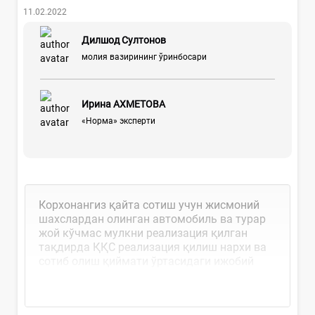
11.02.2022
Дилшод Султонов
молия вазирининг ўринбосари
Ирина АХМЕТОВА
«Норма» эксперти
Корхонангиз қайта сотиш учун жисмоний
шахслардан олинган автомобиль ва турар
жой кўчмас мулкни реализация қилган
тақдирда ҚҚС реализация қилиш нархи ва
сотиб олиш қиймати ўртасидаги ижобий
фарқ сифатида аниқланади