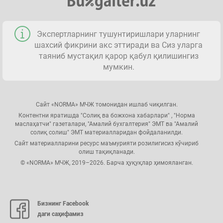
Экспертларнинг тушунтиришлари уларнинг
шахсий фикрини акс эттиради ва Сиз уларга
таяниб мустақил қарор қабул қилишингиз
мумкин.
Сайт «NORMA» МЧЖ томонидан ишлаб чиқилган.
Контентни яратишда "Солиқ ва божхона хабарлари" , "Норма
маслаҳатчи" газеталари, "Амалий бухгалтерия" ЭМТ ва "Амалий
солиқ солиш" ЭМТ материалларидан фойдаланилди.
Сайт материалларини ресурс маъмурияти розилигисиз кўчириб
олиш тақиқланади.
© «NORMA» МЧЖ, 2019–2026. Барча ҳуқуқлар ҳимояланган.
Бизнинг Facebook
даги саҳифамиз