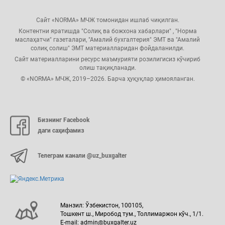
Сайт «NORMA» МЧЖ томонидан ишлаб чиқилган.
Контентни яратишда "Солиқ ва божхона хабарлари" , "Норма
маслаҳатчи" газеталари, "Амалий бухгалтерия" ЭМТ ва "Амалий
солиқ солиш" ЭМТ материалларидан фойдаланилди.
Сайт материалларини ресурс маъмурияти розилигисиз кўчириб
олиш тақиқланади.
© «NORMA» МЧЖ, 2019–2026. Барча ҳуқуқлар ҳимояланган.
Бизнинг Facebook
даги саҳифамиз
Телеграм канали @uz_buxgalter
Манзил: Ўзбекистон, 100105,
Тошкент ш., Миробод тум., Толлимаржон кўч., 1/1.
E-mail: admin@buxgalter.uz