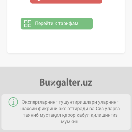
Перейти к тарифам
Экспертларнинг тушунтиришлари уларнинг
шахсий фикрини акс эттиради ва Сиз уларга
таяниб мустақил қарор қабул қилишингиз
мумкин.