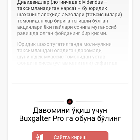
Дивидендлар (лотинчада dividendus –
тақсимланадиган нарса) – бу юридик
шахснинг алоҳида аъзолари (таъсисчилари)
томонидан хар бирига тегишли бўлган
акциялари ёки пайлари сонига мутаносиб
равишда олган фойданинг бир қисми.
Юридик шахс тугатилганда мол-мулкни
тақсимлашдан оладиган даромади,
шунингдек муассис томонидан устав
фондига хисса (устав капитали) сифатида
қўшилган,...
Давомини ўқиш учун
Buxgalter Pro га обуна бўлинг
Сайтга кириш