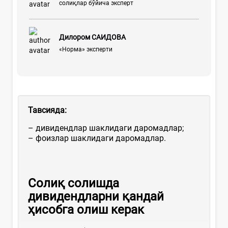
солиқлар бўйича эксперт
Дилором САИДОВА
«Норма» эксперти
Тавсияда:
– дивидендлар шаклидаги даромадлар;
– фоизлар шаклидаги даромадлар.
Соли
қ солишда
дивидендларни қандай
ҳисобга олиш керак