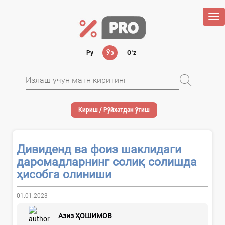
Tog
nav
Ру
Ўз
Oʻz
Кириш / Рўйхатдан ўтиш
Дивиденд ва фоиз шаклидаги
даромадларнинг солиқ солишда
ҳисобга олиниши
01.01.2023
Азиз ҲОШИМОВ