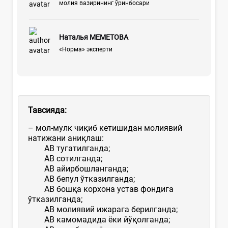
молия вазирининг ўринбосари
Наталья МЕМЕТОВА
«Норма» эксперти
Тавсияда:
– мол-мулк чиқиб кетишидан молиявий
натижани аниқлаш:
АВ тугатилганда;
АВ сотилганда;
АВ айирбошланганда;
АВ бепул ўтказилганда;
АВ бошқа корхона устав фондига
ўтказилганда;
АВ молиявий ижарага берилганда;
АВ камомадида ёки йўқолганда;