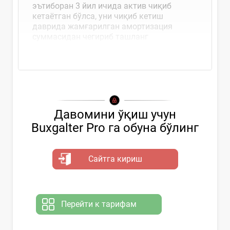
эътиборан 3 йил ичида актив чиқиб
кетаётган бўлса, уни чиқиб кетиш
даврида жамғарилган амортизация
суммасидан чегириб ташланг
Давомини ўқиш учун
Buxgalter Pro га обуна бўлинг
Сайтга кириш
Перейти к тарифам