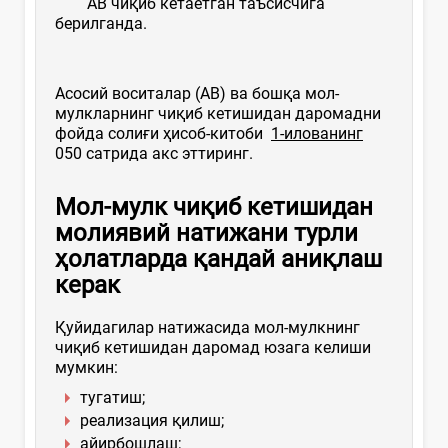
АВ чиқиб кетаётган таъсисчига
берилганда.
Асосий воситалар (АВ) ва бошқа мол-
мулкларнинг чиқиб кетишидан даромадни
фойда солиғи ҳисоб-китоби
1-илованинг
050 сатрида акс эттиринг.
Мол-мулк чиқиб кетишидан
молиявий натижани
турли
ҳолатларда
қандай аниқлаш
керак
Қуйидагилар натижасида мол-мулкнинг
чиқиб кетишидан даромад юзага келиши
мумкин:
тугатиш;
реализация қилиш;
айирбошлаш;