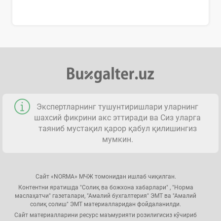
Экспертларнинг тушунтиришлари уларнинг
шахсий фикрини акс эттиради ва Сиз уларга
таяниб мустақил қарор қабул қилишингиз
мумкин.
Сайт «NORMA» МЧЖ томонидан ишлаб чиқилган.
Контентни яратишда "Солиқ ва божхона хабарлари" , "Норма
маслаҳатчи" газеталари, "Амалий бухгалтерия" ЭМТ ва "Амалий
солиқ солиш" ЭМТ материалларидан фойдаланилди.
Сайт материалларини ресурс маъмурияти розилигисиз кўчириб