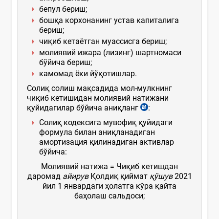
бепул бериш;
бошқа корхонанинг устав капиталига
бериш;
чиқиб кетаётган муассисга бериш;
молиявий ижара (лизинг) шартномаси
бўйича бериш;
камомад ёки йўқотишлар.
Солиқ солиш мақсадида мол-мулкнинг
чиқиб кетишидан молиявий натижани
қуйидагилар бўйича аниқланг
:
Солиқ кодексига мувофиқ қуйидаги
формула билан аниқланадиган
амортизация қилинадиган активлар
бўйича:
Молиявий натижа = Чиқиб кетишдан
даромад
айирув
Қолдиқ қиймат
қўшув
2021
йил 1 январдаги ҳолатга кўра қайта
баҳолаш сальдоси;