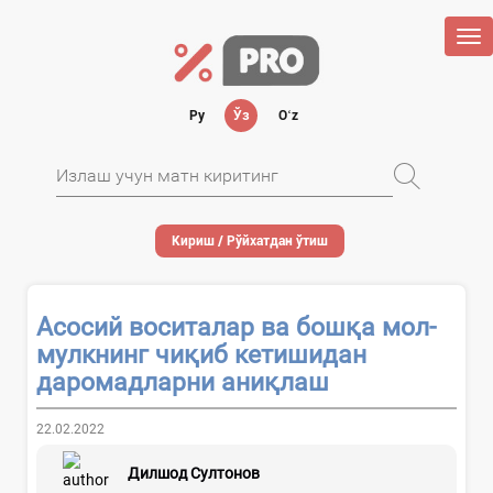
Tog
nav
Ру
Ўз
Oʻz
Кириш / Рўйхатдан ўтиш
Асосий воситалар ва бошқа мол-
мулкнинг чиқиб кетишидан
даромадларни аниқлаш
22.02.2022
Дилшод Султонов