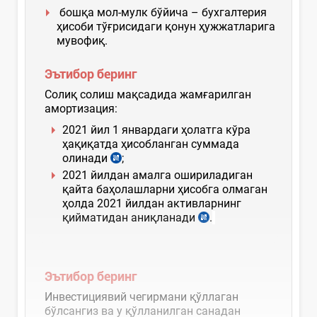
бошқа мол-мулк бўйича – бухгалтерия
ҳисоби тўғрисидаги қонун ҳужжатларига
мувофиқ.
Эътибор беринг
Солиқ солиш мақсадида жамғарилган
амортизация:
2021 йил 1 январдаги ҳолатга кўра
ҳақиқатда ҳисобланган суммада
олинади
;
2021 йилдан амалга ошириладиган
қайта баҳолашларни ҳисобга олмаган
ҳолда 2021 йилдан активларнинг
қийматидан аниқланади
.
Эътибор беринг
Инвестициявий чегирмани қўллаган
бўлсангиз ва у қўлланилган санадан