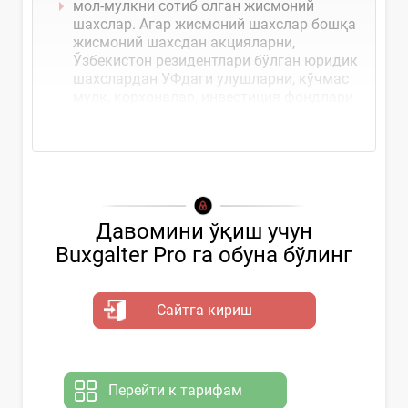
мол-мулкни сотиб олган жисмоний
шахслар. Агар жисмоний шахслар бошқа
жисмоний шахсдан акцияларни,
Ўзбекистон резидентлари бўлган юридик
шахслардан УФдаги улушларни, кўчмас
мулк, корхоналар, инвестиция фондлари
пайларини сотиб...
Давомини ўқиш учун
Buxgalter Pro га обуна бўлинг
Сайтга кириш
Перейти к тарифам