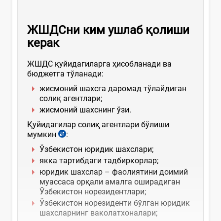
ЖШДСни ким ушлаб қолиши
керак
ЖШДС қуйидагиларга ҳисобланади ва
бюджетга тўланади:
жисмоний шахсга даромад тўлайдиган
солиқ агентлари;
жисмоний шахснинг ўзи.
Қуйидагилар солиқ агентлари бўлиши
мумкин
:
Ўзбекистон юридик шахслари;
якка тартибдаги тадбиркорлар;
юридик шахслар – фаолиятини доимий
муассаса орқали амалга оширадиган
Ўзбекистон норезидентлари;
Ўзбекистон норезиденти бўлган юридик
шахсларнинг ваколатхоналари;