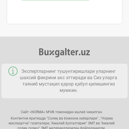
Экспертларнинг тушунтиришлари уларнинг
шахсий фикрини акс эттиради ва Сиз уларга
таяниб мустақил қарор қабул қилишингиз
мумкин.
Сайт «NORMA» МЧЖ томонидан ишлаб чиқилган.
Контентни яратишда "Солиқ ва божхона хабарлари" , "Норма
маслаҳатчи" газеталари, "Амалий бухгалтерия" ЭМТ ва "Амалий
солиқ солиш" ЭМТ материалларидан фойдаланилди.