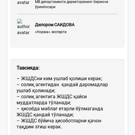
МВ департаменти директорининг биринчи
ўринбосари
Дилором САИДОВА
«Норма» эксперти
Тавсияда:
– ЖШДСни ким ушлаб қолиши керак;
– солиқ агентидан қандай даромадлар
ушлаб қолинади;
– солиқ агентига ЖШДС қайси
муддатларда тўланади;
– ҳисобда маблағ етарли бўлмаганда
ЖШДС қандай тўланади;
– ЖШДС бўйича ҳисоботларни қачон
тақдим этиш керак.