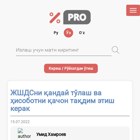
Tog
nav
Ру
Ўз
Oʻz
Кириш / Рўйхатдан ўтиш
ЖШДСни қандай тўлаш ва
ҳисоботни қачон тақдим этиш
керак
15.07.2022
Умид Хамроев