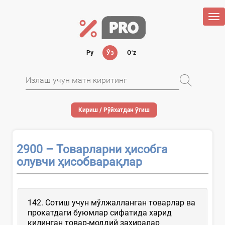
Tog
nav
Ру
Ўз
Oʻz
Кириш / Рўйхатдан ўтиш
2900 – Товарларни ҳисобга
олувчи ҳисобварақлар
142. Сотиш учун мўлжалланган товарлар ва
прокатдаги буюмлар сифатида харид
қилинган товар-моддий захиралар