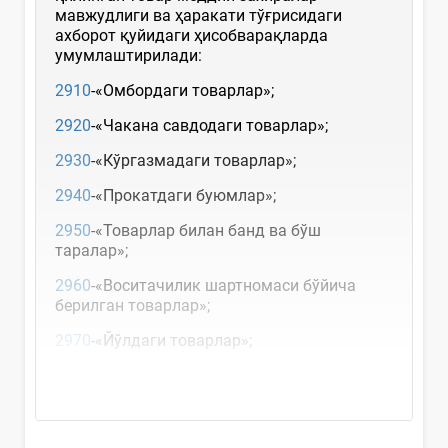
мавжудлиги ва ҳаракати тўғрисидаги
ахборот қуйидаги ҳисобварақларда
умумлаштирилади:
2910
-«Омбордаги товарлар»;
2920
-«Чакана савдодаги товарлар»;
2930
-«Кўргазмадаги товарлар»;
2940
-«Прокатдаги буюмлар»;
2950
-«Товарлар билан банд ва бўш
таралар»;
2960
-«Воситачилик шартномаси бўйича
берилган товарлар»;
2970
-«Йўлдаги товарлар»;
2980
-«Савдо устамаси»;