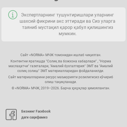
Экспертларнинг тушунтиришлари уларнинг
шахсий фикрини акс эттиради ва Сиз уларга
таяниб мустақил қарор қабул қилишингиз
мумкин.
Сайт «NORMA» МЧЖ томонидан ишлаб чиқилган.
Контентни яратишда "Солиқ ва божхона хабарлари" , "Норма
маслаҳатчи" газеталари, "Амалий бухгалтерия" ЭМТ ва "Амалий
солиқ солиш" ЭМТ материалларидан фойдаланилди.
Сайт материалларини ресурс маъмурияти розилигисиз кўчириб
олиш тақиқланади.
© «NORMA» МЧЖ, 2019–2026. Барча ҳуқуқлар ҳимояланган.
Бизнинг Facebook
даги саҳифамиз