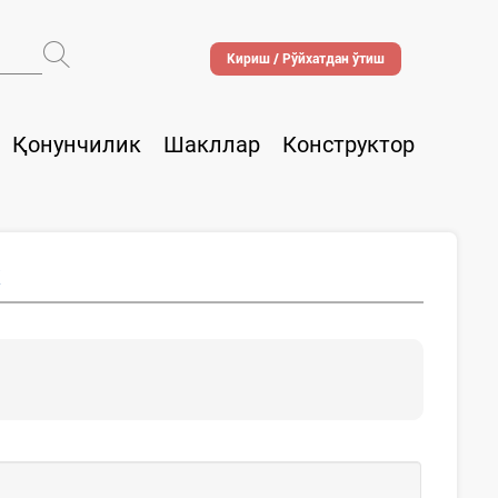
Кириш / Рўйхатдан ўтиш
Қонунчилик
Шакллар
Конструктор