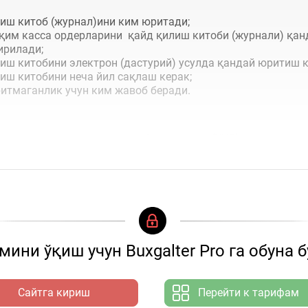
лиш китоб (журнал)ини ким юритади;
иқим касса ордерларини қайд қилиш китоби (журнали) қан
ирилади;
иш китобини электрон (дастурий) усулда қандай юритиш к
иш китобини неча йил сақлаш керак;
итмаганлик учун ким жавоб беради.
цияларни амалга оширса, албатта
кирим
(ККО) ва
ини ўқиш учун Buxgalter Pro га обуна 
Сайтга кириш
Перейти к тарифам