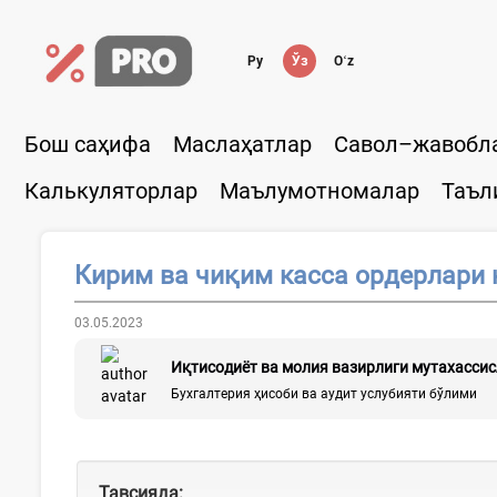
Ру
Ўз
Oʻz
Бош саҳифа
Маслаҳатлар
Савол–жавобл
Калькуляторлар
Маълумотномалар
Таъл
Кирим ва чиқим касса ордерлари 
03.05.2023
Иқтисодиёт ва молия вазирлиги мутахасси
Бухгалтерия ҳисоби ва аудит услубияти бўлими
Тавсияда: