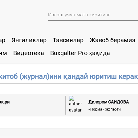
ар
Янгиликлар
Тавсиялар
Жавоб берамиз
им
Видеотека
Buxgalter Pro ҳақида
китоб (журнал)ини қандай юритиш керак
слари
Дилором САИДОВА
«Норма» эксперти