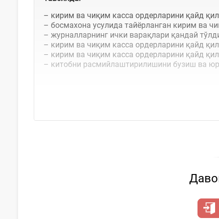
– кирим ва чиқим касса ордерларини қайд қи
– босмахона усулида тайёрланган кирим ва ч
– журналларнинг ички варақлари қандай тўлд
– кирим ва чиқим касса ордерларини қайд қил
– кирим ва чиқим касса ордерларини қайд қил
– китобни расмийлаштирилишини бузиш ва юр
Агар ташкилотингиз нақд пуллар билан опера
Давом