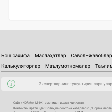
Бош саҳифа
Маслаҳатлар
Савол–жавоблар
Калькуляторлар
Маълумотномалар
Таъли
Экспертларнинг тушунтиришлари уларн
Сайт «NORMA» МЧЖ томонидан ишлаб чиқилган.
Контентни яратишда "Солиқ ва божхона хабарлари" , "Норма масла