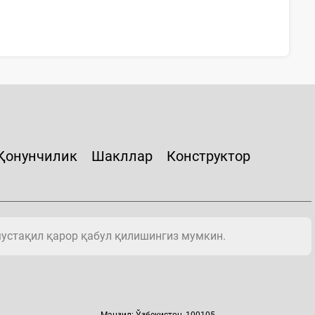
Қонунчилик
Шакллар
Конструктор
мустақил қарор қабул қилишингиз мумкин.
Манзил: Ўзбекистон, 100105,