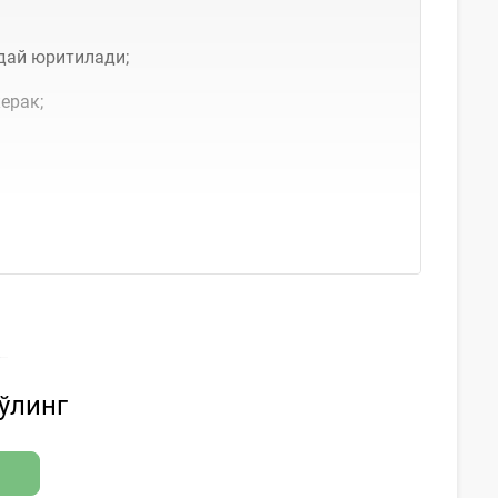
дай юритилади;
ерак;
бўлинг