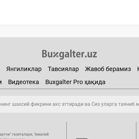
Янгиликлар
Тавсиялар
Жавоб берамиз
м
Видеотека
Buxgalter Pro ҳақида
инг шахсий фикрини акс эттиради ва Сиз уларга таяниб 
ҳатчи" газеталари, "Амалий