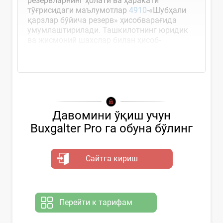
резервларнинг ҳолати ва ҳаракати
тўғрисидаги маълумотлар
4910
-«Шубҳали
қарзлар бўйича резерв» ҳисобварағида
умумлаштирилади. Ташкилотнинг юридик
ва жисмоний шахслар билан ҳисоб-
китоблари бўйича...
Давомини ўқиш учун
Buxgalter Pro га обуна бўлинг
Сайтга кириш
Перейти к тарифам