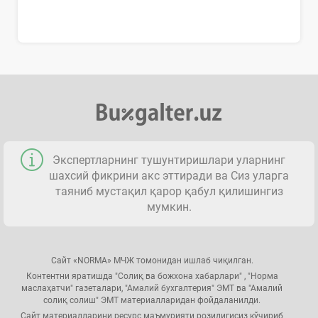
Экспертларнинг тушунтиришлари уларнинг
шахсий фикрини акс эттиради ва Сиз уларга
таяниб мустақил қарор қабул қилишингиз
мумкин.
Сайт «NORMA» МЧЖ томонидан ишлаб чиқилган.
Контентни яратишда "Солиқ ва божхона хабарлари" , "Норма
маслаҳатчи" газеталари, "Амалий бухгалтерия" ЭМТ ва "Амалий
солиқ солиш" ЭМТ материалларидан фойдаланилди.
Сайт материалларини ресурс маъмурияти розилигисиз кўчириб