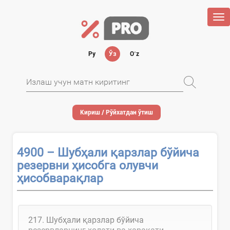
Tog
nav
Ру
Ўз
Oʻz
Кириш / Рўйхатдан ўтиш
4900 – Шубҳали қарзлар бўйича
резервни ҳисобга олувчи
ҳисобварақлар
217. Шубҳали қарзлар бўйича